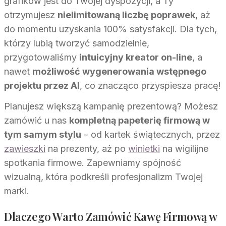
grafików jest do Twojej dyspozycji, a Ty
otrzymujesz
nielimitowaną liczbę poprawek
, aż
do momentu uzyskania 100% satysfakcji. Dla tych,
którzy lubią tworzyć samodzielnie,
przygotowaliśmy
intuicyjny kreator on-line
, a
nawet
możliwość wygenerowania wstępnego
projektu przez AI
, co znacząco przyspiesza pracę!
Planujesz większą kampanię prezentową? Możesz
zamówić u nas
kompletną papeterię firmową w
tym samym stylu
– od kartek świątecznych, przez
zawieszki
na prezenty, aż po
winietki
na wigilijne
spotkania firmowe. Zapewniamy spójność
wizualną, która podkreśli profesjonalizm Twojej
marki.
Dlaczego Warto Zamówić Kawę Firmową w