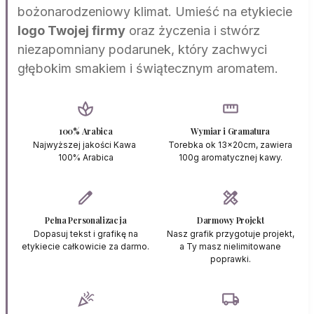
bożonarodzeniowy klimat. Umieść na etykiecie
logo Twojej firmy
oraz życzenia i stwórz
niezapomniany podarunek, który zachwyci
głębokim smakiem i świątecznym aromatem.
spa
straighten
100% Arabica
Wymiar i Gramatura
Najwyższej jakości Kawa
Torebka ok 13x20cm, zawiera
100% Arabica
100g aromatycznej kawy.
edit
design_services
Pełna Personalizacja
Darmowy Projekt
Dopasuj tekst i grafikę na
Nasz grafik przygotuje projekt,
etykiecie całkowicie za darmo.
a Ty masz nielimitowane
poprawki.
celebration
local_shipping