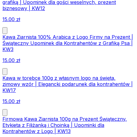
grafiką | Upominek dla gości weselnych, prezent
biznesowy | KW12
15.00
zł
Kawa Ziarnista 100% Arabica z Logo Firmy na Prezent |
Świąteczny Upominek dla Kontrahentów z Grafiką Psa |
KW3
15.00
zł
Kawa w torebce 100g z własnym logo na święta,
zimowy wzór | Elegancki podarunek dla kontrahentów |
KW17
15.00
zł
Firmowa Kawa Ziarnista 100g na Prezent Świąteczny,
Etykieta z Filiżanką i Choinką | Upominki dla
Kontrahentów z Logo | KW13