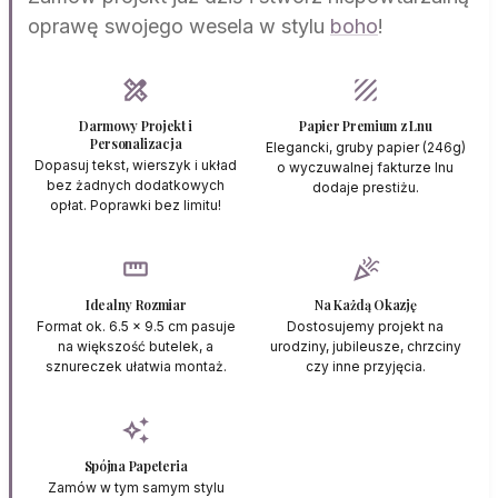
oprawę swojego wesela w stylu
boho
!
design_services
texture
Darmowy Projekt i
Papier Premium z Lnu
Personalizacja
Elegancki, gruby papier (246g)
Dopasuj tekst, wierszyk i układ
o wyczuwalnej fakturze lnu
bez żadnych dodatkowych
dodaje prestiżu.
opłat. Poprawki bez limitu!
straighten
celebration
Idealny Rozmiar
Na Każdą Okazję
Format ok. 6.5 x 9.5 cm pasuje
Dostosujemy projekt na
na większość butelek, a
urodziny, jubileusze, chrzciny
sznureczek ułatwia montaż.
czy inne przyjęcia.
auto_awesome
Spójna Papeteria
Zamów w tym samym stylu