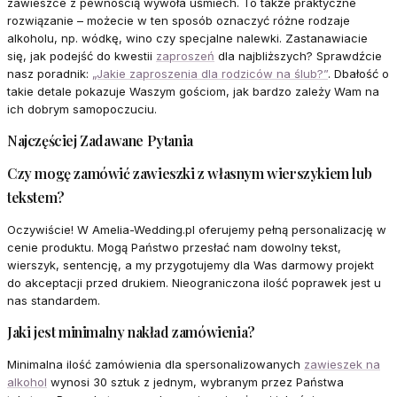
zawieszce z pewnością wywoła uśmiech. To także praktyczne
rozwiązanie – możecie w ten sposób oznaczyć różne rodzaje
alkoholu, np. wódkę, wino czy specjalne nalewki. Zastanawiacie
się, jak podejść do kwestii
zaproszeń
dla najbliższych? Sprawdźcie
nasz poradnik:
„Jakie zaproszenia dla rodziców na ślub?”
. Dbałość o
takie detale pokazuje Waszym gościom, jak bardzo zależy Wam na
ich dobrym samopoczuciu.
Najczęściej Zadawane Pytania
Czy mogę zamówić zawieszki z własnym wierszykiem lub
tekstem?
Oczywiście! W Amelia-Wedding.pl oferujemy pełną personalizację w
cenie produktu. Mogą Państwo przesłać nam dowolny tekst,
wierszyk, sentencję, a my przygotujemy dla Was darmowy projekt
do akceptacji przed drukiem. Nieograniczona ilość poprawek jest u
nas standardem.
Jaki jest minimalny nakład zamówienia?
Minimalna ilość zamówienia dla spersonalizowanych
zawieszek na
alkohol
wynosi 30 sztuk z jednym, wybranym przez Państwa