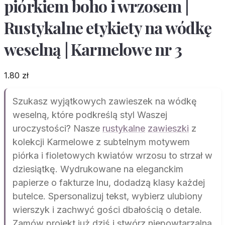
piórkiem boho i wrzosem |
Rustykalne etykiety na wódkę
weselną | Karmelowe nr 3
1.80
zł
Szukasz wyjątkowych zawieszek na wódkę
weselną, które podkreślą styl Waszej
uroczystości? Nasze
rustykalne
zawieszki
z
kolekcji Karmelowe z subtelnym motywem
piórka i fioletowych kwiatów wrzosu to strzał w
dziesiątkę. Wydrukowane na eleganckim
papierze o fakturze lnu, dodadzą klasy każdej
butelce. Spersonalizuj tekst, wybierz ulubiony
wierszyk i zachwyć gości dbałością o detale.
Zamów projekt już dziś i stwórz niepowtarzalną