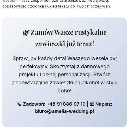
wesela?”
. Nasz zespół pomoże Ci zrealizować Twoją wizję,
dopasowując czcionkę i układ tekstu do Twoich oczekiwań.
🌿 Zamów Wasze rustykalne
zawieszki już teraz!
Spraw, by każdy detal Waszego wesela był
perfekcyjny. Skorzystaj z darmowego
projektu i pełnej personalizacji. Stwórz
niepowtarzalne zawieszki na alkohol w stylu
boho!
📞 Zadzwoń: +48 91 886 07 10 | 📧 Napisz:
biuro@amelia-wedding.pl