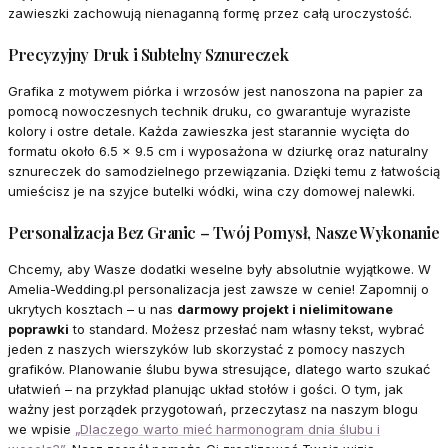
zawieszki zachowują nienaganną formę przez całą uroczystość.
Precyzyjny Druk i Subtelny Sznureczek
Grafika z motywem piórka i wrzosów jest nanoszona na papier za
pomocą nowoczesnych technik druku, co gwarantuje wyraziste
kolory i ostre detale. Każda zawieszka jest starannie wycięta do
formatu około 6.5 x 9.5 cm i wyposażona w dziurkę oraz naturalny
sznureczek do samodzielnego przewiązania. Dzięki temu z łatwością
umieścisz je na szyjce butelki wódki, wina czy domowej nalewki.
Personalizacja Bez Granic – Twój Pomysł, Nasze Wykonanie
Chcemy, aby Wasze dodatki weselne były absolutnie wyjątkowe. W
Amelia-Wedding.pl personalizacja jest zawsze w cenie! Zapomnij o
ukrytych kosztach – u nas
darmowy projekt i nielimitowane
poprawki
to standard. Możesz przesłać nam własny tekst, wybrać
jeden z naszych wierszyków lub skorzystać z pomocy naszych
grafików. Planowanie ślubu bywa stresujące, dlatego warto szukać
ułatwień – na przykład planując układ stołów i gości. O tym, jak
ważny jest porządek przygotowań, przeczytasz na naszym blogu
we wpisie
„Dlaczego warto mieć harmonogram dnia ślubu i