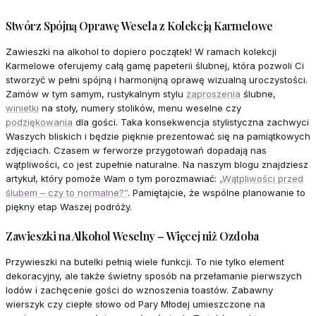
Stwórz Spójną Oprawę Wesela z Kolekcją Karmelowe
Zawieszki na alkohol to dopiero początek! W ramach kolekcji
Karmelowe oferujemy całą gamę papeterii ślubnej, która pozwoli Ci
stworzyć w pełni spójną i harmonijną oprawę wizualną uroczystości.
Zamów w tym samym, rustykalnym stylu
zaproszenia
ślubne,
winietki
na stoły, numery stolików, menu weselne czy
podziękowania
dla gości. Taka konsekwencja stylistyczna zachwyci
Waszych bliskich i będzie pięknie prezentować się na pamiątkowych
zdjęciach. Czasem w ferworze przygotowań dopadają nas
wątpliwości, co jest zupełnie naturalne. Na naszym blogu znajdziesz
artykuł, który pomoże Wam o tym porozmawiać:
„Wątpliwości przed
ślubem – czy to normalne?”
. Pamiętajcie, że wspólne planowanie to
piękny etap Waszej podróży.
Zawieszki na Alkohol Weselny – Więcej niż Ozdoba
Przywieszki na butelki pełnią wiele funkcji. To nie tylko element
dekoracyjny, ale także świetny sposób na przełamanie pierwszych
lodów i zachęcenie gości do wznoszenia toastów. Zabawny
wierszyk czy ciepłe słowo od Pary Młodej umieszczone na