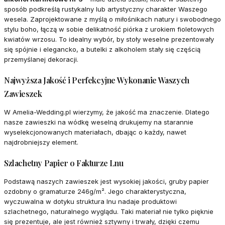
sposób podkreślą rustykalny lub artystyczny charakter Waszego
wesela. Zaprojektowane z myślą o miłośnikach natury i swobodnego
stylu boho, łączą w sobie delikatność piórka z urokiem fioletowych
kwiatów wrzosu. To idealny wybór, by stoły weselne prezentowały
się spójnie i elegancko, a butelki z alkoholem stały się częścią
przemyślanej dekoracji.
Najwyższa Jakość i Perfekcyjne Wykonanie Waszych
Zawieszek
W Amelia-Wedding.pl wierzymy, że jakość ma znaczenie. Dlatego
nasze zawieszki na wódkę weselną drukujemy na starannie
wyselekcjonowanych materiałach, dbając o każdy, nawet
najdrobniejszy element.
Szlachetny Papier o Fakturze Lnu
Podstawą naszych zawieszek jest wysokiej jakości, gruby papier
ozdobny o gramaturze 246g/m². Jego charakterystyczna,
wyczuwalna w dotyku struktura lnu nadaje produktowi
szlachetnego, naturalnego wyglądu. Taki materiał nie tylko pięknie
się prezentuje, ale jest również sztywny i trwały, dzięki czemu