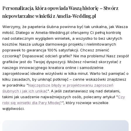
Personalizacja, która opowiada Waszą historię – Stwórz
niepowtarzalne winietki z Amelia-Wedding.pl
Wierzymy, że papeteria ślubna powinna być tak unikalna, jak Wasza
miłość. Dlatego w Amelia-Wedding.pl oferujemy Ci pełną kontrolę
nad ostatecznym wyglądem winietek, a wszystko to bez ukrytych
kosztów. Nasza usługa darmowego projektu i nielimitowanych
poprawek to gwarancja 100% satysfakcji. Chcesz zmienić
czcionkę? Dopasować odcień grafiki? Nie ma problemu! Nasz zespół
grafików jest do Twojej dyspozycji. Możesz również skorzystać z
naszego innowacyjnego kreatora online i samodzielnie
zaprojektować idealne wizytówki w kilka minut. Warto też pamiętać o
kilku zasadach, by uniknąć potknięć – cenne wskazówki znajdziesz
w poradniku "
Najczęstsze błędy w projektowaniu zaproszeń
ślubnych i jak ich unikać
". A jeśli zastanawiasz się nad detalami,
takimi jak usadzenie najważniejszych osób, polecamy artykuł "
Czy
robi się winietki dla Pary Młodej?
", który rozwieje wszelkie
wątpliwości.