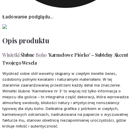
Ładowanie podglądu...
Opis produktu
Winietki
Ślubne
Boho
'Karmelowe Piórko' – Subtelny Akcent
Twojego Wesela
Wyobraź sobie stół weselny skąpany w ciepłym świetle świec,
ozdobiony polnymi kwiatami i naturalnymi materiałami. W tej
starannie zaaranżowanej przestrzeni każdy detal ma znaczenie.
Winietki ślubne 'Karmelowe nr 3' to więcej niż tylko informacja o
miejscu dla gościa – to integralna część dekoracji, która wprowadza
atmosferę swobody, bliskości natury i artystycznej nonszalancji
typowej dla stylu boho. Delikatna grafika z piórkiem w ciepłych,
karmelowych odcieniach, nadrukowana na papierze o wyczuwalnej
fakturze lnu, stanowi obietnicę niezapomnianej uroczystości, gdzie
króluje miłość i autentyczność.