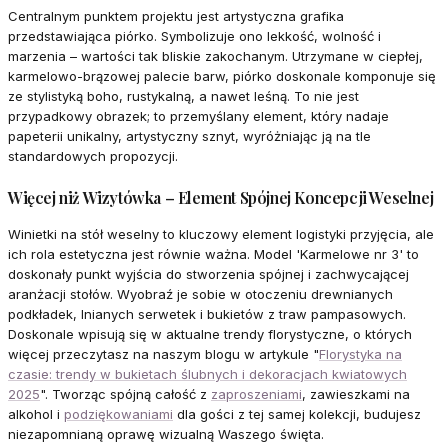
Centralnym punktem projektu jest artystyczna grafika
przedstawiająca piórko. Symbolizuje ono lekkość, wolność i
marzenia – wartości tak bliskie zakochanym. Utrzymane w ciepłej,
karmelowo-brązowej palecie barw, piórko doskonale komponuje się
ze stylistyką boho, rustykalną, a nawet leśną. To nie jest
przypadkowy obrazek; to przemyślany element, który nadaje
papeterii unikalny, artystyczny sznyt, wyróżniając ją na tle
standardowych propozycji.
Więcej niż Wizytówka – Element Spójnej Koncepcji Weselnej
Winietki na stół weselny to kluczowy element logistyki przyjęcia, ale
ich rola estetyczna jest równie ważna. Model 'Karmelowe nr 3' to
doskonały punkt wyjścia do stworzenia spójnej i zachwycającej
aranżacji stołów. Wyobraź je sobie w otoczeniu drewnianych
podkładek, lnianych serwetek i bukietów z traw pampasowych.
Doskonale wpisują się w aktualne trendy florystyczne, o których
więcej przeczytasz na naszym blogu w artykule "
Florystyka na
czasie: trendy w bukietach ślubnych i dekoracjach kwiatowych
2025
". Tworząc spójną całość z
zaproszeniami
, zawieszkami na
alkohol i
podziękowaniami
dla gości z tej samej kolekcji, budujesz
niezapomnianą oprawę wizualną Waszego święta.