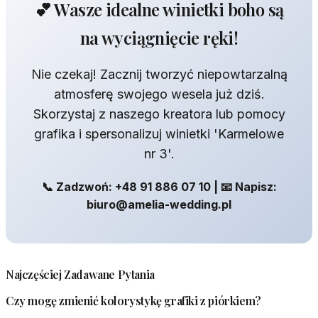
💕 Wasze idealne winietki boho są
na wyciągnięcie ręki!
Nie czekaj! Zacznij tworzyć niepowtarzalną
atmosferę swojego wesela już dziś.
Skorzystaj z naszego kreatora lub pomocy
grafika i spersonalizuj winietki 'Karmelowe
nr 3'.
📞 Zadzwoń: +48 91 886 07 10 | 📧 Napisz:
biuro@amelia-wedding.pl
Najczęściej Zadawane Pytania
Czy mogę zmienić kolorystykę grafiki z piórkiem?