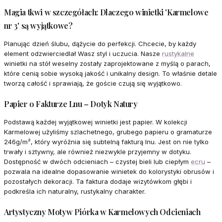
Magia tkwi w szczegółach: Dlaczego winietki 'Karmelowe
nr 3' są wyjątkowe?
Planując dzień ślubu, dążycie do perfekcji. Chcecie, by każdy
element odzwierciedlał Wasz styl i uczucia. Nasze
rustykalne
winietki na stół weselny zostały zaprojektowane z myślą o parach,
które cenią sobie wysoką jakość i unikalny design. To właśnie detale
tworzą całość i sprawiają, że goście czują się wyjątkowo.
Papier o Fakturze Lnu – Dotyk Natury
Podstawą każdej wyjątkowej winietki jest papier. W kolekcji
Karmelowej użyliśmy szlachetnego, grubego papieru o gramaturze
246g/m², który wyróżnia się subtelną fakturą lnu. Jest on nie tylko
trwały i sztywny, ale również niezwykle przyjemny w dotyku.
Dostępność w dwóch odcieniach – czystej bieli lub ciepłym
ecru
–
pozwala na idealne dopasowanie winietek do kolorystyki obrusów i
pozostałych dekoracji. Ta faktura dodaje wizytówkom głębi i
podkreśla ich naturalny, rustykalny charakter.
Artystyczny Motyw Piórka w Karmelowych Odcieniach