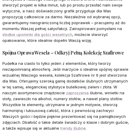
stworzyć projekt w kilka minut, lub po prostu przesłać nam swoje
wytyczne, a nasz doświadczony grafik przygotuje dla Was
propozycję całkowicie za darmo. Niezależnie od wybranej opcji,
gwarantujemy nieograniczoną liczbę poprawek – pracujemy aż do
momentu Waszej pełnej satysfakcji. Zainspirowani pomysłami na
słodkie upominki dla gości weselnych
, możecie stworzyć
opakowanie, które idealnie dopełni Waszą wizję.
Spójna Oprawa Wesela – Odkryj Pełną Kolekcję Szafirowe
Pudełka na ciasto to tylko jeden z elementów, który tworzy
niezapomnianą atmosferę. Jeśli marzycie o idealnie spójnej oprawie
wizualnej Waszego wesela, kolekcja Szafirowe nr 6 jest stworzona
dla Was. Oferujemy szeroką gamę dodatków ślubnych utrzymanych
w tej samej, eleganckiej stylistyce butelkowej zieleni i złota. W
naszym asortymencie znajdziecie
zaproszenia
ślubne, winietki na
stoły, zawieszki na alkohol, numery stołów, a nawet plany stołów.
Wszystkie te elementy, utrzymane w jednym motywie, stworzą
harmonijną i luksusową całość, która z pewnością zachwyci
Waszych gości i będzie pięknie prezentować się na pamiątkowych
zdjęciach. Dbałość o takie detale świadczy o klasie i dobrym guście,
a także wpisuje się w aktualne
trendy ślubne
.