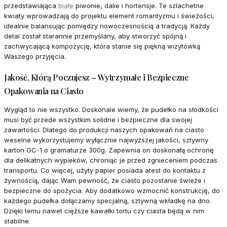
przedstawiająca
białe
piwonie, dalie i hortensje. Te szlachetne
kwiaty wprowadzają do projektu element romantyzmu i świeżości,
idealnie balansując pomiędzy nowoczesnością a tradycją. Każdy
detal został starannie przemyślany, aby stworzyć spójną i
zachwycającą kompozycję, która stanie się piękną wizytówką
Waszego przyjęcia.
Jakość, Którą Poczujesz – Wytrzymałe i Bezpieczne
Opakowania na Ciasto
Wygląd to nie wszystko. Doskonale wiemy, że pudełko na słodkości
musi być przede wszystkim solidne i bezpieczne dla swojej
zawartości. Dlatego do produkcji naszych opakowań na ciasto
weselne wykorzystujemy wyłącznie najwyższej jakości, sztywny
karton GC-1 o gramaturze 300g. Zapewnia on doskonałą ochronę
dla delikatnych wypieków, chroniąc je przed zgnieceniem podczas
transportu. Co więcej, użyty papier posiada atest do kontaktu z
żywnością, dając Wam pewność, że ciasto pozostanie świeże i
bezpieczne do spożycia. Aby dodatkowo wzmocnić konstrukcję, do
każdego pudełka dołączamy specjalną, sztywną wkładkę na dno.
Dzięki temu nawet cięższe kawałki tortu czy ciasta będą w nim
stabilne.