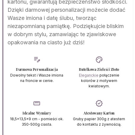
kartonu, gwarantują bezpieczeństwo słodkości.
Dzięki darmowej personalizacji możecie dodać
Wasze imiona i datę ślubu, tworząc
niezapomnianą pamiątkę. Podziękujcie bliskim
w dobrym stylu, zamawiając te zjawiskowe
opakowania na ciasto już dziś!
edit_note
palette
Darmowa Personalizacja
Butelkowa Zieleń i Złoto
Dowolny tekst i Wasze imiona
Eleganckie
połączenie
na froncie w cenie.
kolorów z motywem
kwiatowym.
straighten
verified
Idealne Wymiary
Atestowany Karton
18,5x13,5x9 cm - pomieści ok.
Gruby papier 300g z atestem
350-500g ciasta.
do kontaktu z żywnością.