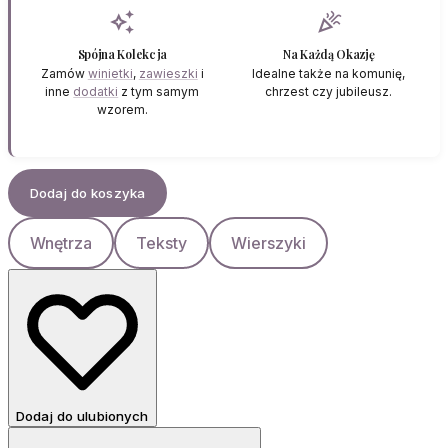
auto_awesome
celebration
Spójna Kolekcja
Na Każdą Okazję
Zamów
winietki
,
zawieszki
i
Idealne także na komunię,
inne
dodatki
z tym samym
chrzest czy jubileusz.
wzorem.
Dodaj do koszyka
Wnętrza
Teksty
Wierszyki
Dodaj do ulubionych