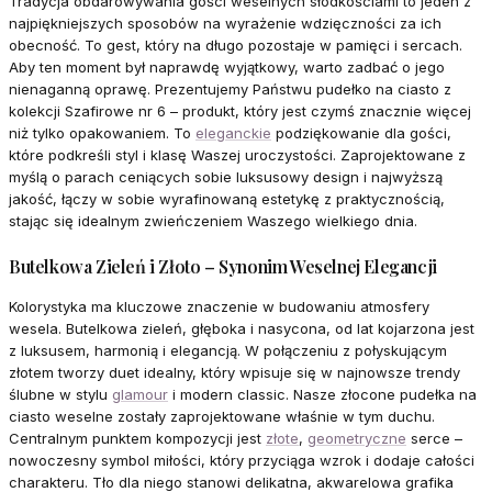
Tradycja obdarowywania gości weselnych słodkościami to jeden z
najpiękniejszych sposobów na wyrażenie wdzięczności za ich
obecność. To gest, który na długo pozostaje w pamięci i sercach.
Aby ten moment był naprawdę wyjątkowy, warto zadbać o jego
nienaganną oprawę. Prezentujemy Państwu pudełko na ciasto z
kolekcji Szafirowe nr 6 – produkt, który jest czymś znacznie więcej
niż tylko opakowaniem. To
eleganckie
podziękowanie dla gości,
które podkreśli styl i klasę Waszej uroczystości. Zaprojektowane z
myślą o parach ceniących sobie luksusowy design i najwyższą
jakość, łączy w sobie wyrafinowaną estetykę z praktycznością,
stając się idealnym zwieńczeniem Waszego wielkiego dnia.
Butelkowa Zieleń i Złoto – Synonim Weselnej Elegancji
Kolorystyka ma kluczowe znaczenie w budowaniu atmosfery
wesela. Butelkowa zieleń, głęboka i nasycona, od lat kojarzona jest
z luksusem, harmonią i elegancją. W połączeniu z połyskującym
złotem tworzy duet idealny, który wpisuje się w najnowsze trendy
ślubne w stylu
glamour
i modern classic. Nasze złocone pudełka na
ciasto weselne zostały zaprojektowane właśnie w tym duchu.
Centralnym punktem kompozycji jest
złote
,
geometryczne
serce –
nowoczesny symbol miłości, który przyciąga wzrok i dodaje całości
charakteru. Tło dla niego stanowi delikatna, akwarelowa grafika