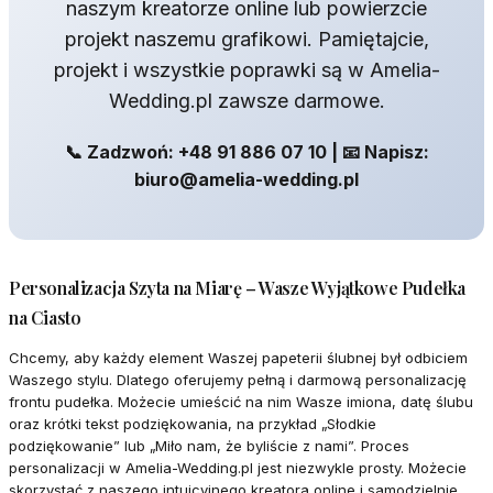
naszym kreatorze online lub powierzcie
projekt naszemu grafikowi. Pamiętajcie,
projekt i wszystkie poprawki są w Amelia-
Wedding.pl zawsze darmowe.
📞 Zadzwoń: +48 91 886 07 10 | 📧 Napisz:
biuro@amelia-wedding.pl
Personalizacja Szyta na Miarę – Wasze Wyjątkowe Pudełka
na Ciasto
Chcemy, aby każdy element Waszej papeterii ślubnej był odbiciem
Waszego stylu. Dlatego oferujemy pełną i darmową personalizację
frontu pudełka. Możecie umieścić na nim Wasze imiona, datę ślubu
oraz krótki tekst podziękowania, na przykład „Słodkie
podziękowanie” lub „Miło nam, że byliście z nami”. Proces
personalizacji w Amelia-Wedding.pl jest niezwykle prosty. Możecie
skorzystać z naszego intuicyjnego kreatora online i samodzielnie