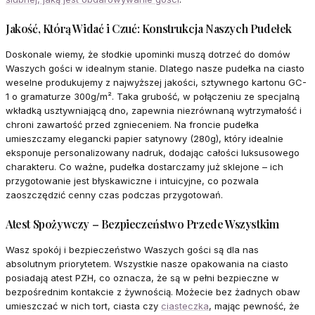
Jakość, Którą Widać i Czuć: Konstrukcja Naszych Pudełek
Doskonale wiemy, że słodkie upominki muszą dotrzeć do domów
Waszych gości w idealnym stanie. Dlatego nasze pudełka na ciasto
weselne produkujemy z najwyższej jakości, sztywnego kartonu GC-
1 o gramaturze 300g/m². Taka grubość, w połączeniu ze specjalną
wkładką usztywniającą dno, zapewnia niezrównaną wytrzymałość i
chroni zawartość przed zgnieceniem. Na froncie pudełka
umieszczamy elegancki papier satynowy (280g), który idealnie
eksponuje personalizowany nadruk, dodając całości luksusowego
charakteru. Co ważne, pudełka dostarczamy już sklejone – ich
przygotowanie jest błyskawiczne i intuicyjne, co pozwala
zaoszczędzić cenny czas podczas przygotowań.
Atest Spożywczy – Bezpieczeństwo Przede Wszystkim
Wasz spokój i bezpieczeństwo Waszych gości są dla nas
absolutnym priorytetem. Wszystkie nasze opakowania na ciasto
posiadają atest PZH, co oznacza, że są w pełni bezpieczne w
bezpośrednim kontakcie z żywnością. Możecie bez żadnych obaw
umieszczać w nich tort, ciasta czy
ciasteczka
, mając pewność, że