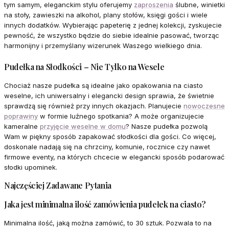
tym samym, eleganckim stylu oferujemy
zaproszenia
ślubne, winietki
na stoły, zawieszki na alkohol, plany stołów, księgi gości i wiele
innych dodatków. Wybierając papeterię z jednej kolekcji, zyskujecie
pewność, że wszystko będzie do siebie idealnie pasować, tworząc
harmonijny i przemyślany wizerunek Waszego wielkiego dnia.
Pudełka na Słodkości – Nie Tylko na Wesele
Chociaż nasze pudełka są idealne jako opakowania na ciasto
weselne, ich uniwersalny i elegancki design sprawia, że świetnie
sprawdzą się również przy innych okazjach. Planujecie
nowoczesne
poprawiny
w formie luźnego spotkania? A może organizujecie
kameralne
przyjęcie weselne w domu
? Nasze pudełka pozwolą
Wam w piękny sposób zapakować słodkości dla gości. Co więcej,
doskonale nadają się na chrzciny, komunie, rocznice czy nawet
firmowe eventy, na których chcecie w elegancki sposób podarować
słodki upominek.
Najczęściej Zadawane Pytania
Jaka jest minimalna ilość zamówienia pudełek na ciasto?
Minimalna ilość, jaką można zamówić, to 30 sztuk. Pozwala to na