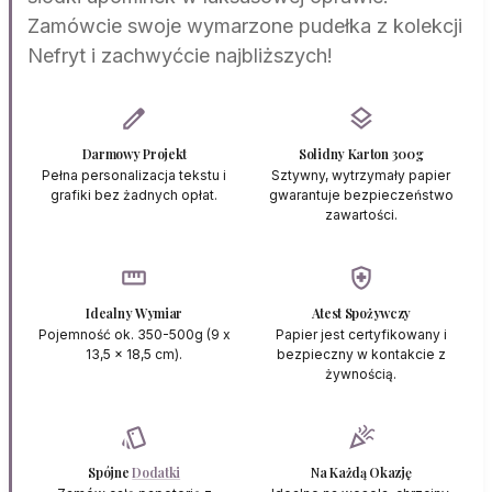
Zamówcie swoje wymarzone pudełka z kolekcji
Nefryt i zachwyćcie najbliższych!
edit
layers
Darmowy Projekt
Solidny Karton 300g
Pełna personalizacja tekstu i
Sztywny, wytrzymały papier
grafiki bez żadnych opłat.
gwarantuje bezpieczeństwo
zawartości.
straighten
health_and_safety
Idealny Wymiar
Atest Spożywczy
Pojemność ok. 350-500g (9 x
Papier jest certyfikowany i
13,5 x 18,5 cm).
bezpieczny w kontakcie z
żywnością.
style
celebration
Spójne
Dodatki
Na Każdą Okazję