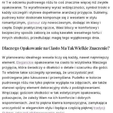
nr 1 w odcieniu pudrowego różu to coś znacznie więcej niż zwykłe
opakowanie. To wyrafinowany wyraz wdzięczności, symbol troski o
każdy szczegół i stylowe dopełnienie aranżacji przyjęcia. Subtelny,
pudrowy kolor doskonale komponuje się z weselami w stylu
romantycznym,
glamour
czy nowoczesnym, dodając im klasy i
ciepła. Dzięki praktycznej rączce, Wasi bliscy w komfortowy i
bezpieczny sposób zabiorą ze sobą kawałek weselnego tortu i
innych słodkości, przedłużając magię tego wyjątkowego dnia.
Dlaczego Opakowanie na Ciasto Ma Tak Wielkie Znaczenie?
W planowaniu idealnego wesela liczy się każdy, nawet najmniejszy
element.
Eleganckie
opakowanie na ciasto to wizytówka Waszego
przyjęcia, która świadczy o dbałości o detale i szacunku dla gości.
To właśnie takie szczegóły sprawiają, że uroczystość jest
postrzegana jako luksusowa i przemyślana. Pudełko w kolorze
pudrowego różu nie tylko pięknie wygląda na zdjęciach, ale także
stanowi spójny element dekoracyjny stołu z podziękowaniami.
Wręczając gościom słodkości w tak estetycznym opakowaniu,
pokazujecie, że zależy Wam na ich komforcie i dobrych
wspomnieniach. Jest to piękna klamra kompozycyjna, zamykająca
uroczystość w eleganckim stylu i będąca częścią pięknej
tradycji
ślubnej, jaką jest obdarowywanie gości
.