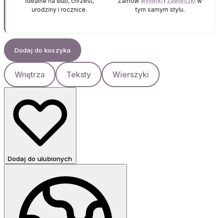
Idealne na ślub, chrzest,
Zamów
winietki
i
zawieszki
w
urodziny i rocznice.
tym samym stylu.
Dodaj do koszyka
Wnętrza
Teksty
Wierszyki
Dodaj do ulubionych