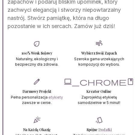
zapachów i podaruj bliskim upominek, który
zachwyci elegancją i stworzy niepowtarzalny
nastrój. Stwórz pamiątkę, która na długo
pozostanie w ich sercach. Zamów już dziś!
eco
air
100% Wosk Sojowy
Wybierz Swój Zapach
Naturalny, ekologiczny i
Szeroka gama urzekających
bezpieczny dla zdrowia.
kompozycji do wyboru.
edit
laptop_chromebook
Darmowy Projekt
Kreator Online
Pełna personalizacja
etykiety
Zaprojektuj etykietę
zawsze w cenie.
samodzielnie w 5 minut!
celebration
style
Na Każdą Okazję
Spójne
Dodatki