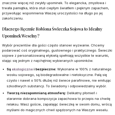
znacznie więcej niż zwykły upominek. To elegancka, zmysłowa i
trwała pamiątka, która otuli ciepłym światłem i pięknym zapachem,
przywołując wspomnienia Waszej uroczystości na długo po jej
zakończeniu.
Dlaczego Ręcznie Robiona Świeczka Sojowa to Idealny
Upominek Weselny?
Wybór prezentów dla gości często stanowi wyzwanie. Chcemy
podarować coś oryginalnego, gustownego i praktycznego. Świeczki
sojowe z personalizowaną etykietą spełniają wszystkie te warunki,
stając się jednym z najchętniej wybieranych upominków.
Są
ekologiczne
i bezpieczne:
Wykonane w 100% z naturalnego
wosku sojowego, są biodegradowalne i nietoksyczne. Palą się
czysto i nawet o 50% dłużej niż świece parafinowe, nie emitując
szkodliwych substancji. To świadomy i odpowiedzialny wybór.
Tworzą niezapomnianą atmosferę:
Delikatny płomień i
starannie dobrana kompozycja zapachowa to przepis na chwilę
relaksu. Wasz goście, zapalając świeczkę w swoim domu, wrócą
myślami do magicznych chwil spędzonych na Waszym weselu.