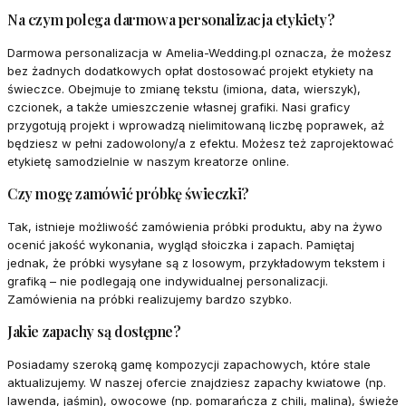
Na czym polega darmowa personalizacja etykiety?
Darmowa personalizacja w Amelia-Wedding.pl oznacza, że możesz
bez żadnych dodatkowych opłat dostosować projekt etykiety na
świeczce. Obejmuje to zmianę tekstu (imiona, data, wierszyk),
czcionek, a także umieszczenie własnej grafiki. Nasi graficy
przygotują projekt i wprowadzą nielimitowaną liczbę poprawek, aż
będziesz w pełni zadowolony/a z efektu. Możesz też zaprojektować
etykietę samodzielnie w naszym kreatorze online.
Czy mogę zamówić próbkę świeczki?
Tak, istnieje możliwość zamówienia próbki produktu, aby na żywo
ocenić jakość wykonania, wygląd słoiczka i zapach. Pamiętaj
jednak, że próbki wysyłane są z losowym, przykładowym tekstem i
grafiką – nie podlegają one indywidualnej personalizacji.
Zamówienia na próbki realizujemy bardzo szybko.
Jakie zapachy są dostępne?
Posiadamy szeroką gamę kompozycji zapachowych, które stale
aktualizujemy. W naszej ofercie znajdziesz zapachy kwiatowe (np.
lawenda, jaśmin), owocowe (np. pomarańcza z chili, malina), świeże