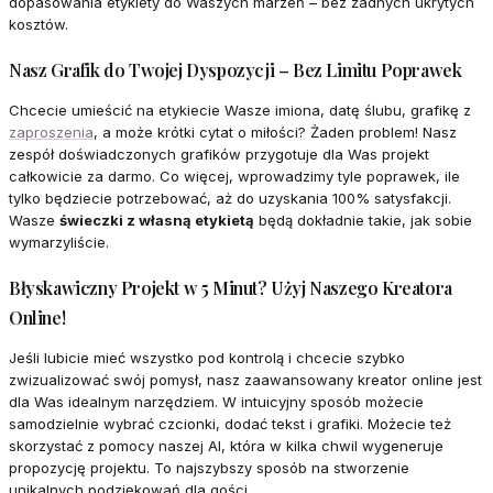
dopasowania etykiety do Waszych marzeń – bez żadnych ukrytych
kosztów.
Nasz Grafik do Twojej Dyspozycji – Bez Limitu Poprawek
Chcecie umieścić na etykiecie Wasze imiona, datę ślubu, grafikę z
zaproszenia
, a może krótki cytat o miłości? Żaden problem! Nasz
zespół doświadczonych grafików przygotuje dla Was projekt
całkowicie za darmo. Co więcej, wprowadzimy tyle poprawek, ile
tylko będziecie potrzebować, aż do uzyskania 100% satysfakcji.
Wasze
świeczki z własną etykietą
będą dokładnie takie, jak sobie
wymarzyliście.
Błyskawiczny Projekt w 5 Minut? Użyj Naszego Kreatora
Online!
Jeśli lubicie mieć wszystko pod kontrolą i chcecie szybko
zwizualizować swój pomysł, nasz zaawansowany kreator online jest
dla Was idealnym narzędziem. W intuicyjny sposób możecie
samodzielnie wybrać czcionki, dodać tekst i grafiki. Możecie też
skorzystać z pomocy naszej AI, która w kilka chwil wygeneruje
propozycję projektu. To najszybszy sposób na stworzenie
unikalnych podziękowań dla gości.