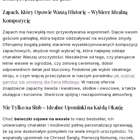
Zapach, Który Opowie Waszą Historię – Wybierz Idealną
Kompozycję
Zapach ma niezwykłą moc przywoływania wspomnień. Dajcie swoim
gościom pamiątkę, która będzie oddziaływać na wszystkie zmysły.
Oferujemy bogatą paletę starannie wyselekcjonowanych kompozycji
zapachowych, abyście mogli wybrać tę, która najlepiej oddaje
charakter Waszej uroczystości. Niezależnie od tego, czy planujecie
letnie wesele w ogrodzie, czy zimową ceremonię, dobór
odpowiednich detali jest kluczowy. Podobnie jak wybór idealnego
stroju, o czym więcej przeczytacie w naszym poradniku
jak wybrać
garnitur lub smoking dla Pana Młodego
. W naszej ofercie
znajdziecie zapachy świeże i kwiatowe, słodkie i owocowe, a także
otulające i korzenne. Stwórzcie spójną i niezapomnianą atmosferę.
Nie Tylko na Ślub – Idealne Upominki na Każdą Okazję
Choć
świeczki sojowe na wesele
to nasz bestseller, ich
uniwersalny charakter i możliwość pełnej personalizacji sprawiają,
że są one doskonałym pomysłem na wiele innych uroczystości. To
wspaniały upominek na Chrzest Święty, Pierwszą Komunię, roczek,