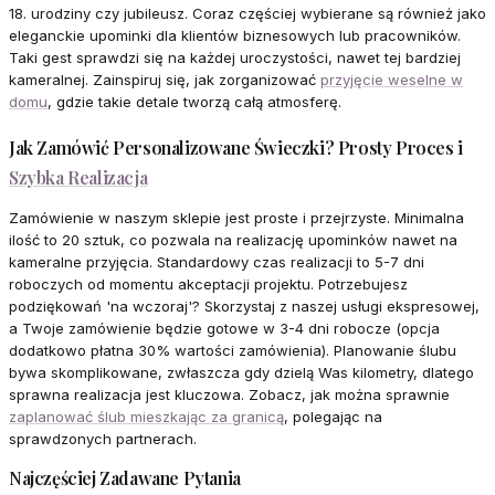
18. urodziny czy jubileusz. Coraz częściej wybierane są również jako
eleganckie upominki dla klientów biznesowych lub pracowników.
Taki gest sprawdzi się na każdej uroczystości, nawet tej bardziej
kameralnej. Zainspiruj się, jak zorganizować
przyjęcie weselne w
domu
, gdzie takie detale tworzą całą atmosferę.
Jak Zamówić Personalizowane Świeczki? Prosty Proces i
Szybka Realizacja
Zamówienie w naszym sklepie jest proste i przejrzyste. Minimalna
ilość to 20 sztuk, co pozwala na realizację upominków nawet na
kameralne przyjęcia. Standardowy czas realizacji to 5-7 dni
roboczych od momentu akceptacji projektu. Potrzebujesz
podziękowań 'na wczoraj'? Skorzystaj z naszej usługi ekspresowej,
a Twoje zamówienie będzie gotowe w 3-4 dni robocze (opcja
dodatkowo płatna 30% wartości zamówienia). Planowanie ślubu
bywa skomplikowane, zwłaszcza gdy dzielą Was kilometry, dlatego
sprawna realizacja jest kluczowa. Zobacz, jak można sprawnie
zaplanować ślub mieszkając za granicą
, polegając na
sprawdzonych partnerach.
Najczęściej Zadawane Pytania