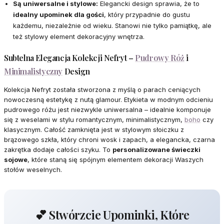
Są uniwersalne i stylowe:
Elegancki design sprawia, że to
idealny upominek dla gości
, który przypadnie do gustu
każdemu, niezależnie od wieku. Stanowi nie tylko pamiątkę, ale
też stylowy element dekoracyjny wnętrza.
Subtelna Elegancja Kolekcji Nefryt –
Pudrowy Róż
i
Minimalistyczny
Design
Kolekcja Nefryt została stworzona z myślą o parach ceniących
nowoczesną estetykę z nutą glamour. Etykieta w modnym odcieniu
pudrowego różu jest niezwykle uniwersalna – idealnie komponuje
się z weselami w stylu romantycznym, minimalistycznym,
boho
czy
klasycznym. Całość zamknięta jest w stylowym słoiczku z
brązowego szkła, który chroni wosk i zapach, a elegancka, czarna
zakrętka dodaje całości szyku. To
personalizowane świeczki
sojowe
, które staną się spójnym elementem dekoracji Waszych
stołów weselnych.
💕 Stwórzcie Upominki, Które