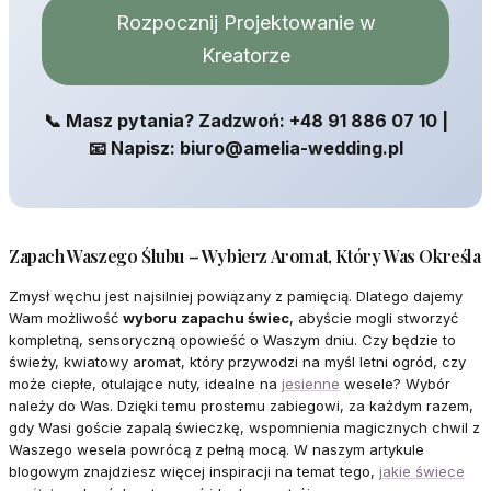
Rozpocznij Projektowanie w
Kreatorze
📞 Masz pytania? Zadzwoń: +48 91 886 07 10 |
📧 Napisz: biuro@amelia-wedding.pl
Zapach Waszego Ślubu – Wybierz Aromat, Który Was Określa
Zmysł węchu jest najsilniej powiązany z pamięcią. Dlatego dajemy
Wam możliwość
wyboru zapachu świec
, abyście mogli stworzyć
kompletną, sensoryczną opowieść o Waszym dniu. Czy będzie to
świeży, kwiatowy aromat, który przywodzi na myśl letni ogród, czy
może ciepłe, otulające nuty, idealne na
jesienne
wesele? Wybór
należy do Was. Dzięki temu prostemu zabiegowi, za każdym razem,
gdy Wasi goście zapalą świeczkę, wspomnienia magicznych chwil z
Waszego wesela powrócą z pełną mocą. W naszym artykule
blogowym znajdziesz więcej inspiracji na temat tego,
jakie świece