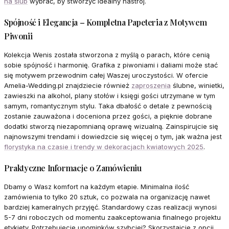
na ślub
wybrać, by stworzyć idealny nastrój.
Spójność i Elegancja – Kompletna Papeteria z Motywem
Piwonii
Kolekcja Wenis została stworzona z myślą o parach, które cenią
sobie spójność i harmonię. Grafika z piwoniami i daliami może stać
się motywem przewodnim całej Waszej uroczystości. W ofercie
Amelia-Wedding.pl znajdziecie również
zaproszenia
ślubne, winietki,
zawieszki na alkohol, plany stołów i księgi gości utrzymane w tym
samym, romantycznym stylu. Taka dbałość o detale z pewnością
zostanie zauważona i doceniona przez gości, a pięknie dobrane
dodatki stworzą niezapomnianą oprawę wizualną. Zainspirujcie się
najnowszymi trendami i dowiedzcie się więcej o tym, jak ważna jest
florystyka na czasie i trendy w dekoracjach kwiatowych 2025
.
Praktyczne Informacje o Zamówieniu
Dbamy o Wasz komfort na każdym etapie. Minimalna ilość
zamówienia to tylko 20 sztuk, co pozwala na organizację nawet
bardziej kameralnych przyjęć. Standardowy czas realizacji wynosi
5-7 dni roboczych od momentu zaakceptowania finalnego projektu
etykiety. Potrzebujecie upominków szybciej? Skorzystajcie z opcji