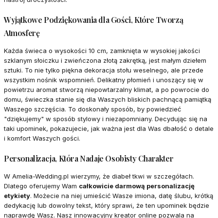
Wyjątkowe Podziękowania dla Gości, Które Tworzą
Atmosferę
Każda świeca o wysokości 10 cm, zamknięta w wysokiej jakości
szklanym słoiczku i zwieńczona złotą zakrętką, jest małym dziełem
sztuki. To nie tylko piękna dekoracja stołu weselnego, ale przede
wszystkim nośnik wspomnień. Delikatny płomień i unoszący się w
powietrzu aromat stworzą niepowtarzalny klimat, a po powrocie do
domu, świeczka stanie się dla Waszych bliskich pachnącą pamiątką
Waszego szczęścia. To doskonały sposób, by powiedzieć
"dziękujemy" w sposób stylowy i niezapomniany. Decydując się na
taki upominek, pokazujecie, jak ważna jest dla Was dbałość o detale
i komfort Waszych gości.
Personalizacja, Która Nadaje Osobisty Charakter
W Amelia-Wedding.pl wierzymy, że diabeł tkwi w szczegółach.
Dlatego oferujemy Wam
całkowicie darmową personalizację
etykiety
. Możecie na niej umieścić Wasze imiona, datę ślubu, krótką
dedykację lub dowolny tekst, który sprawi, że ten upominek będzie
naprawdę Wasz. Nasz innowacyjny kreator online pozwala na