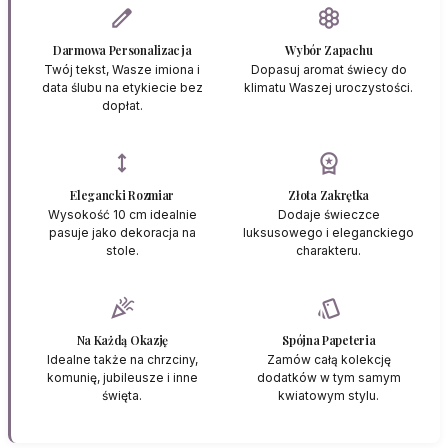
edit
filter_vintage
Darmowa Personalizacja
Wybór Zapachu
Twój tekst, Wasze imiona i
Dopasuj aromat świecy do
data ślubu na etykiecie bez
klimatu Waszej uroczystości.
dopłat.
height
workspace_premium
Elegancki Rozmiar
Złota Zakrętka
Wysokość 10 cm idealnie
Dodaje świeczce
pasuje jako dekoracja na
luksusowego i eleganckiego
stole.
charakteru.
celebration
style
Na Każdą Okazję
Spójna Papeteria
Idealne także na chrzciny,
Zamów całą kolekcję
komunię, jubileusze i inne
dodatków w tym samym
święta.
kwiatowym stylu.