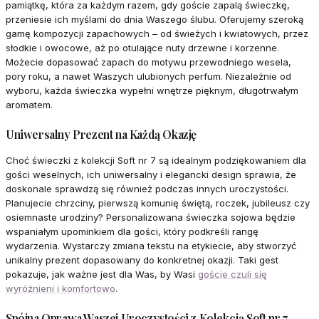
pamiątkę, która za każdym razem, gdy goście zapalą świeczkę,
przeniesie ich myślami do dnia Waszego ślubu. Oferujemy szeroką
gamę kompozycji zapachowych – od świeżych i kwiatowych, przez
słodkie i owocowe, aż po otulające nuty drzewne i korzenne.
Możecie dopasować zapach do motywu przewodniego wesela,
pory roku, a nawet Waszych ulubionych perfum. Niezależnie od
wyboru, każda świeczka wypełni wnętrze pięknym, długotrwałym
aromatem.
Uniwersalny Prezent na Każdą Okazję
Choć świeczki z kolekcji Soft nr 7 są idealnym podziękowaniem dla
gości weselnych, ich uniwersalny i elegancki design sprawia, że
doskonale sprawdzą się również podczas innych uroczystości.
Planujecie chrzciny, pierwszą komunię świętą, roczek, jubileusz czy
osiemnaste urodziny? Personalizowana świeczka sojowa będzie
wspaniałym upominkiem dla gości, który podkreśli rangę
wydarzenia. Wystarczy zmiana tekstu na etykiecie, aby stworzyć
unikalny prezent dopasowany do konkretnej okazji. Taki gest
pokazuje, jak ważne jest dla Was, by Wasi
goście czuli się
wyróżnieni i komfortowo
.
Spójna Oprawa Waszej Uroczystości z Kolekcją Soft nr 7