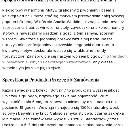
Piękno tkwi w harmonii. Motyw graficzny z piwoniami i bzem z
kolekcji Soft nr 7 może stać się motywem przewodnim całej Waszej
papeterii ślubnej. W ofercie Amelia-Wedding.pl znajdziecie również
zaproszenia
ślubne, winietki na stoły, zawieszki na alkohol, numery
stołów, a nawet plany usadzenia gości z tym samym, spójnym
wzorem. Stworzenie jednolitej oprawy wizualnej nada Waszej
uroczystości profesjonalny i niezwykle elegancki charakter, a
kwiatowy motyw doskonale wpisze się w aktualne trendy
florystyczne. Zainspirujcie się naszym wpisem blogowym o
trendach
w bukietach ślubnych i dekoracjach kwiatowych
, aby Wasze
wesele było jeszcze piękniejsze.
Specyfikacja Produktu i Szczegóły Zamówienia
Każda świeczka z kolekcji Soft nr 7 to produkt najwyższej jakości.
Słoiczek z grubego, brązowego szkła ma pojemność 120 ml i
wysokość około 6 cm, co zapewnia minimalny czas palenia na
poziomie 15 godzin. Wewnątrz znajduje się 100% naturalny wosk
sojowy i bawełniany knot. Całość zamyka stylowa, czarna zakrętka.
Minimalna ilość zamówienia wynosi 20 sztuk. Standardowy czas
realizacji to 5-7 dni roboczych od momentu zaakceptowania przez