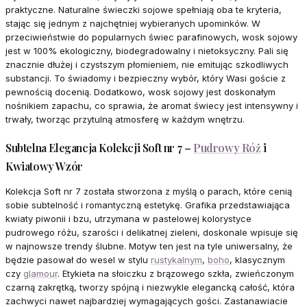
praktyczne. Naturalne świeczki sojowe spełniają oba te kryteria,
stając się jednym z najchętniej wybieranych upominków. W
przeciwieństwie do popularnych świec parafinowych, wosk sojowy
jest w 100% ekologiczny, biodegradowalny i nietoksyczny. Pali się
znacznie dłużej i czystszym płomieniem, nie emitując szkodliwych
substancji. To świadomy i bezpieczny wybór, który Wasi goście z
pewnością docenią. Dodatkowo, wosk sojowy jest doskonałym
nośnikiem zapachu, co sprawia, że aromat świecy jest intensywny i
trwały, tworząc przytulną atmosferę w każdym wnętrzu.
Subtelna Elegancja Kolekcji Soft nr 7 –
Pudrowy Róż
i
Kwiatowy Wzór
Kolekcja Soft nr 7 została stworzona z myślą o parach, które cenią
sobie subtelność i romantyczną estetykę. Grafika przedstawiająca
kwiaty piwonii i bzu, utrzymana w pastelowej kolorystyce
pudrowego różu, szarości i delikatnej zieleni, doskonale wpisuje się
w najnowsze trendy ślubne. Motyw ten jest na tyle uniwersalny, że
będzie pasował do wesel w stylu
rustykalnym
,
boho
, klasycznym
czy
glamour
. Etykieta na słoiczku z brązowego szkła, zwieńczonym
czarną zakrętką, tworzy spójną i niezwykle elegancką całość, która
zachwyci nawet najbardziej wymagających gości. Zastanawiacie