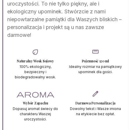
uroczystości. To nie tylko piękny, ale i
ekologiczny upominek. Stwórzcie z nami
niepowtarzalne pamiątki dla Waszych bliskich –
personalizacja i projekt są u nas zawsze
darmowe!
eco
straighten
Naturalny Wosk Sojowy
Pojemność 120 ml
100% ekologiczny,
Idealny rozmiar na pamiątkowy
bezpieczny i
upominek dla gości.
biodegradowalny wosk.
aroma
edit
Wybór Zapachu
Darmowa Personalizacja
Dopasuj aromat świecy do
Dowolny tekst i Wasze imiona
charakteru Waszej
na etykiecie bez opłat.
uroczystości.