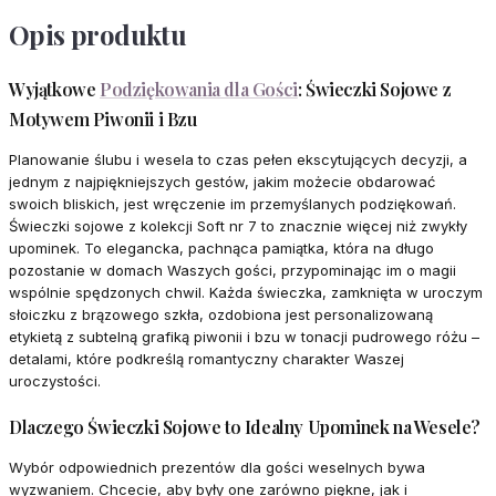
Opis produktu
Wyjątkowe
Podziękowania dla Gości
: Świeczki Sojowe z
Motywem Piwonii i Bzu
Planowanie ślubu i wesela to czas pełen ekscytujących decyzji, a
jednym z najpiękniejszych gestów, jakim możecie obdarować
swoich bliskich, jest wręczenie im przemyślanych podziękowań.
Świeczki sojowe z kolekcji Soft nr 7 to znacznie więcej niż zwykły
upominek. To elegancka, pachnąca pamiątka, która na długo
pozostanie w domach Waszych gości, przypominając im o magii
wspólnie spędzonych chwil. Każda świeczka, zamknięta w uroczym
słoiczku z brązowego szkła, ozdobiona jest personalizowaną
etykietą z subtelną grafiką piwonii i bzu w tonacji pudrowego różu –
detalami, które podkreślą romantyczny charakter Waszej
uroczystości.
Dlaczego Świeczki Sojowe to Idealny Upominek na Wesele?
Wybór odpowiednich prezentów dla gości weselnych bywa
wyzwaniem. Chcecie, aby były one zarówno piękne, jak i