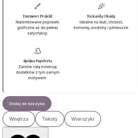
brush
celebration
Darmowy Projekt
Na Każdą Okazję
Nielimitowane poprawki
Idealne na ślub, chrzest,
graficzne aż do pełnej
komunię, urodziny i jubileusze.
satysfakcji.
style
Spójna Papeteria
Zamów całą kolekcję
dodatków z tym samym
motywem.
Dodaj do koszyka
Wnętrza
Teksty
Wierszyki