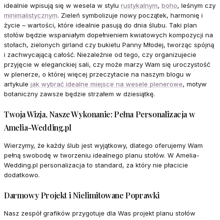
idealnie wpisują się w wesela w stylu
rustykalnym
,
boho
, leśnym czy
minimalistycznym
. Zieleń symbolizuje nowy początek, harmonię i
życie – wartości, które idealnie pasują do dnia ślubu. Taki plan
stołów będzie wspaniałym dopełnieniem kwiatowych kompozycji na
stołach, zielonych girland czy bukietu Panny Młodej, tworząc spójną
i zachwycającą całość. Niezależnie od tego, czy organizujecie
przyjęcie w eleganckiej sali, czy może marzy Wam się uroczystość
w plenerze, o której więcej przeczytacie na naszym blogu w
artykule
jak wybrać idealne miejsce na wesele plenerowe
, motyw
botaniczny zawsze będzie strzałem w dziesiątkę.
Twoja Wizja, Nasze Wykonanie: Pełna Personalizacja w
Amelia-Wedding.pl
Wierzymy, że każdy ślub jest wyjątkowy, dlatego oferujemy Wam
pełną swobodę w tworzeniu idealnego planu stołów. W Amelia-
Wedding.pl personalizacja to standard, za który nie płacicie
dodatkowo.
Darmowy Projekt i Nielimitowane Poprawki
Nasz zespół grafików przygotuje dla Was projekt planu stołów