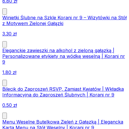
8.80
zł
Winietki Ślubne na Szkle Korani nr 9 – Wizytówki na Stół
z Motywem Zielonej Gałązki
3.30
zł
Eleganckie zawieszki na alkohol z zieloną gałązką |
Personalizowane etykiety na wódkę weselną | Korani nr
9
1.80
zł
Bilecik do Zaproszeń RSVP, Zamiast Kwiatów | Wkładka
Informacyjna do Zaproszeń Ślubnych | Korani nr 9
0.50
zł
Menu Weselne Butelkowa Zieleń z Gałązką | Elegancka
Karta Menu na Stół Weselny | Korani nr 9