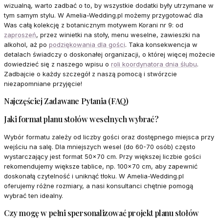
wizualną, warto zadbać o to, by wszystkie dodatki były utrzymane w
tym samym stylu. W Amelia-Wedding.pl możemy przygotować dla
Was całą kolekcję z botanicznym motywem Korani nr 9: od
zaproszeń
, przez winietki na stoły, menu weselne, zawieszki na
alkohol, aż po
podziękowania dla gości
. Taka konsekwencja w
detalach świadczy o doskonałej organizacji, o której więcej możecie
dowiedzieć się z naszego wpisu o
roli koordynatora dnia ślubu
.
Zadbajcie o każdy szczegół z naszą pomocą i stwórzcie
niezapomniane przyjęcie!
Najczęściej Zadawane Pytania (FAQ)
Jaki format planu stołów weselnych wybrać?
Wybór formatu zależy od liczby gości oraz dostępnego miejsca przy
wejściu na salę. Dla mniejszych wesel (do 60-70 osób) często
wystarczający jest format 50x70 cm. Przy większej liczbie gości
rekomendujemy większe tablice, np. 100x70 cm, aby zapewnić
doskonałą czytelność i uniknąć tłoku. W Amelia-Wedding.pl
oferujemy różne rozmiary, a nasi konsultanci chętnie pomogą
wybrać ten idealny.
Czy mogę w pełni spersonalizować projekt planu stołów