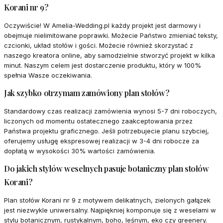
Korani nr 9?
Oczywiście! W Amelia-Wedding.pl każdy projekt jest darmowy i
obejmuje nielimitowane poprawki. Możecie Państwo zmieniać teksty,
czcionki, układ stołów i gości. Możecie również skorzystać z
naszego kreatora online, aby samodzielnie stworzyć projekt w kilka
minut. Naszym celem jest dostarczenie produktu, który w 100%
spełnia Wasze oczekiwania.
Jak szybko otrzymam zamówiony plan stołów?
Standardowy czas realizacji zamówienia wynosi 5-7 dni roboczych,
liczonych od momentu ostatecznego zaakceptowania przez
Państwa projektu graficznego. Jeśli potrzebujecie planu szybciej,
oferujemy usługę ekspresowej realizacji w 3-4 dni robocze za
dopłatą w wysokości 30% wartości zamówienia.
Do jakich stylów weselnych pasuje botaniczny plan stołów
Korani?
Plan stołów Korani nr 9 z motywem delikatnych, zielonych gałązek
jest niezwykle uniwersalny. Najpiękniej komponuje się z weselami w
stylu botanicznym, rustykalnym, boho, leśnym, eko czy greenery.