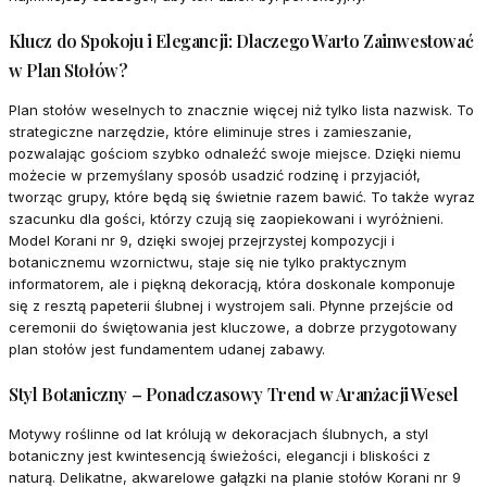
Klucz do Spokoju i Elegancji: Dlaczego Warto Zainwestować
w Plan Stołów?
Plan stołów weselnych to znacznie więcej niż tylko lista nazwisk. To
strategiczne narzędzie, które eliminuje stres i zamieszanie,
pozwalając gościom szybko odnaleźć swoje miejsce. Dzięki niemu
możecie w przemyślany sposób usadzić rodzinę i przyjaciół,
tworząc grupy, które będą się świetnie razem bawić. To także wyraz
szacunku dla gości, którzy czują się zaopiekowani i wyróżnieni.
Model Korani nr 9, dzięki swojej przejrzystej kompozycji i
botanicznemu wzornictwu, staje się nie tylko praktycznym
informatorem, ale i piękną dekoracją, która doskonale komponuje
się z resztą papeterii ślubnej i wystrojem sali. Płynne przejście od
ceremonii do świętowania jest kluczowe, a dobrze przygotowany
plan stołów jest fundamentem udanej zabawy.
Styl Botaniczny – Ponadczasowy Trend w Aranżacji Wesel
Motywy roślinne od lat królują w dekoracjach ślubnych, a styl
botaniczny jest kwintesencją świeżości, elegancji i bliskości z
naturą. Delikatne, akwarelowe gałązki na planie stołów Korani nr 9