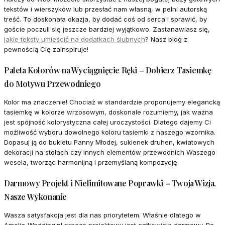
tekstów i wierszyków lub przesłać nam własną, w pełni autorską
treść. To doskonała okazja, by dodać coś od serca i sprawić, by
goście poczuli się jeszcze bardziej wyjątkowo. Zastanawiasz się,
jakie teksty umieścić na dodatkach ślubnych
? Nasz blog z
pewnością Cię zainspiruje!
Paleta Kolorów na Wyciągnięcie Ręki – Dobierz Tasiemkę
do Motywu Przewodniego
Kolor ma znaczenie! Chociaż w standardzie proponujemy elegancką
tasiemkę w kolorze wrzosowym, doskonale rozumiemy, jak ważna
jest spójność kolorystyczna całej uroczystości. Dlatego dajemy Ci
możliwość wyboru dowolnego koloru tasiemki z naszego wzornika.
Dopasuj ją do bukietu Panny Młodej, sukienek druhen, kwiatowych
dekoracji na stołach czy innych elementów przewodnich Waszego
wesela, tworząc harmonijną i przemyślaną kompozycję.
Darmowy Projekt i Nielimitowane Poprawki – Twoja Wizja,
Nasze Wykonanie
Wasza satysfakcja jest dla nas priorytetem. Właśnie dlatego w