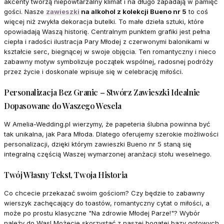
akcenty tworzą niepowtarzalny klimat i na długo zapadają w pamięć
gości. Nasze
zawieszki
na alkohol z kolekcji Bueno nr 5
to coś
więcej niż zwykła dekoracja butelki. To małe dzieła sztuki, które
opowiadają Waszą historię. Centralnym punktem grafiki jest pełna
ciepła i radości ilustracja Pary Młodej z czerwonymi balonikami w
kształcie serc, biegnącej w swoje objęcia. Ten romantyczny i nieco
zabawny motyw symbolizuje początek wspólnej, radosnej podróży
przez życie i doskonale wpisuje się w celebrację miłości.
Personalizacja Bez Granic – Stwórz Zawieszki Idealnie
Dopasowane do Waszego Wesela
W Amelia-Wedding.pl wierzymy, że papeteria ślubna powinna być
tak unikalna, jak Para Młoda. Dlatego oferujemy szerokie możliwości
personalizacji, dzięki którym zawieszki Bueno nr 5 staną się
integralną częścią Waszej wymarzonej aranżacji stołu weselnego.
Twój Własny Tekst, Twoja Historia
Co chcecie przekazać swoim gościom? Czy będzie to zabawny
wierszyk zachęcający do toastów, romantyczny cytat o miłości, a
może po prostu klasyczne "Na zdrowie Młodej Parze!"? Wybór
należy do Was! Możecie skorzystać z naszej bogatej bazy gotowych