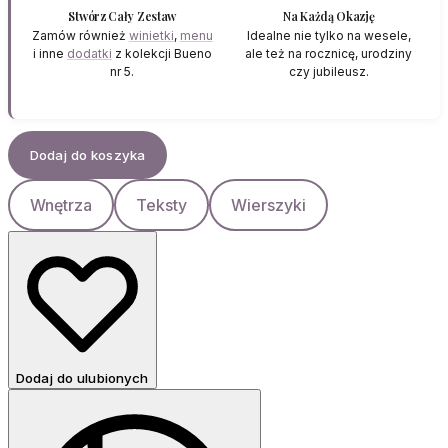
Stwórz Cały Zestaw
Na Każdą Okazję
Zamów również
winietki
,
menu
Idealne nie tylko na wesele,
i inne
dodatki
z kolekcji Bueno
ale też na rocznicę, urodziny
nr 5.
czy jubileusz.
Dodaj do koszyka
Wnętrza
Teksty
Wierszyki
Dodaj do ulubionych