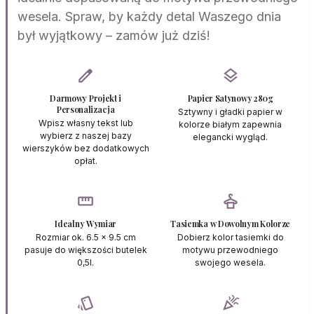
wesela. Spraw, by każdy detal Waszego dnia
był wyjątkowy – zamów już dziś!
edit
layers
Darmowy Projekt i
Papier Satynowy 280g
Personalizacja
Sztywny i gładki papier w
Wpisz własny tekst lub
kolorze białym zapewnia
wybierz z naszej bazy
elegancki wygląd.
wierszyków bez dodatkowych
opłat.
straighten
styler
Idealny Wymiar
Tasiemka w Dowolnym Kolorze
Rozmiar ok. 6.5 x 9.5 cm
Dobierz kolor tasiemki do
pasuje do większości butelek
motywu przewodniego
0,5l.
swojego wesela.
style
celebration