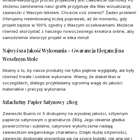
Amelia-Wedding.pl proces projektowy jest całkowicie darmowy. Po
złożeniu zamówienia nasz grafik przygotuje dla Was wizualizację
zawieszki z Waszym tekstem. Chcecie coś zmienić? Żaden problem!
Oferujemy nielimitowaną liczbę poprawek, aż do momentu, gdy
projekt będzie w 100% zgodny z Waszymi oczekiwaniami. Możecie
również skorzystać z naszego nowoczesnego kreatora online, aby
samodzielnie stworzyć projekt w kilka minut!
Najwyższa Jakość Wykonania – Gwarancja Elegancji na
Weselnym Stole
Dbamy o to, by nasze produkty nie tylko pięknie wyglądały, ale były
również trwałe i solidnie wykonane. Wiemy, że diabeł tkwi w
szczegółach, dlatego przykładamy ogromną wagę do jakości
materiałów i precyzji wykonania.
Szlachetny Papier Satynowy 280g
Zawieszki Bueno nr 5 drukujemy na wysokiej jakości, sztywnym
papierze satynowym o gramaturze 280g. Jego idealnie gładka
powierzchnia i subtelne, satynowe wykończenie nadają
zawieszkom eleganckiego charakteru. Dzięki dużej sztywności,
zawieszki doskonale prezentują się na szyjce butelki, nie gną się i