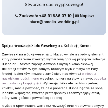
Stwórzcie coś wyjątkowego!
📞 Zadzwoń: +48 91 886 07 10 | 📧 Napisz:
biuro@amelia-wedding.pl
Spójna Aranżacja Stołu Weselnego z Kolekcją Bueno
Zawieszki na wódkę weselną
to kluczowy, ale nie jedyny element,
który pomoże Wam stworzyć wymarzoną oprawę przyjęcia. Kolekcja
Bueno nr 5 została zaprojektowana z myślą o kompleksowej
dekoracji stołów. W tym samym, uroczym stylu z motywem Pary
Młodej i baloników, możecie zamówić u nas również
winietki z
nazwiskami gości
,
menu
weselne, numery na stoły, a nawet
pudełka
na ciasto
czy
księgi gości
. Wybierając kilka elementów z jednej
kolekcji, macie pewność, że cała papeteria ślubna będzie ze sobą
idealnie współgrać, tworząc profesjonalny i zachwycający efekt,
który Wasi goście z pewnością docenią.
Myśląc o upominkach, warto też rozważyć inne kreatywne pomysły.