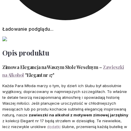
Ładowanie podglądu...
Opis produktu
Zimowa Elegancja na Waszym Stole Weselnym –
Zawieszki
na Alkohol
"Elegant nr 17"
Każda Para Młoda marzy o tym, by dzień ich ślubu był absolutnie
wyjątkowy, dopracowany w najmniejszych szczegółach. To właśnie
te detale tworzą niezapomnianą atmosferę i opowiadają historię
Waszej miłości. Jeśli planujecie uroczystość w chłodniejszych
miesiącach lub po prostu kochacie subtelną elegancję inspirowaną
naturą, nasze
zawieszki na alkohol z motywem zimowej jarzębiny
z kolekcji Elegant nr 17 będą strzałem w dziesiątkę. Te niewielkie,
lecz niezwykle urokliwe
dodatki
ślubne, przemienią każdą butelkę w