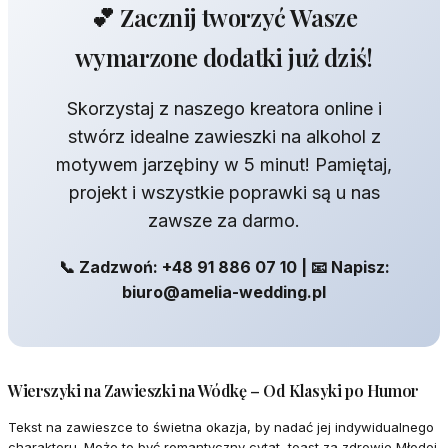
💕 Zacznij tworzyć Wasze
wymarzone dodatki już dziś!
Skorzystaj z naszego kreatora online i
stwórz idealne zawieszki na alkohol z
motywem jarzębiny w 5 minut! Pamiętaj,
projekt i wszystkie poprawki są u nas
zawsze za darmo.
📞 Zadzwoń: +48 91 886 07 10 | 📧 Napisz:
biuro@amelia-wedding.pl
Wierszyki na Zawieszki na Wódkę – Od Klasyki po Humor
Tekst na zawieszce to świetna okazja, by nadać jej indywidualnego
charakteru. Może to być romantyczny cytat, toast za zdrowie Młodej