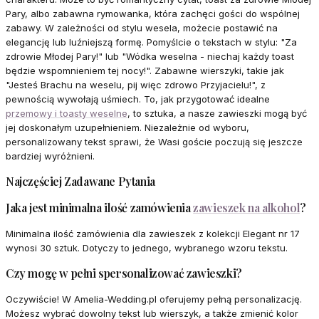
Pary, albo zabawna rymowanka, która zachęci gości do wspólnej
zabawy. W zależności od stylu wesela, możecie postawić na
elegancję lub luźniejszą formę. Pomyślcie o tekstach w stylu: "Za
zdrowie Młodej Pary!" lub "Wódka weselna - niechaj każdy toast
będzie wspomnieniem tej nocy!". Zabawne wierszyki, takie jak
"Jesteś Brachu na weselu, pij więc zdrowo Przyjacielu!", z
pewnością wywołają uśmiech. To, jak przygotować idealne
przemowy i toasty weselne
, to sztuka, a nasze zawieszki mogą być
jej doskonałym uzupełnieniem. Niezależnie od wyboru,
personalizowany tekst sprawi, że Wasi goście poczują się jeszcze
bardziej wyróżnieni.
Najczęściej Zadawane Pytania
Jaka jest minimalna ilość zamówienia
zawieszek na alkohol
?
Minimalna ilość zamówienia dla zawieszek z kolekcji Elegant nr 17
wynosi 30 sztuk. Dotyczy to jednego, wybranego wzoru tekstu.
Czy mogę w pełni spersonalizować zawieszki?
Oczywiście! W Amelia-Wedding.pl oferujemy pełną personalizację.
Możesz wybrać dowolny tekst lub wierszyk, a także zmienić kolor