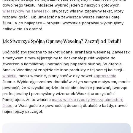
dowolnego tekstu. Możecie wybrać jeden z naszych gotowych
wierszyków na zawieszki
, stworzyć własny, zabawny tekst, który
rozbawi gości, lub umieścić na zawieszce Wasze imiona i datę
ślubu. A co najlepsze – projekt i wszystkie poprawki wykonujemy
całkowicie za darmo!
Jak Stworzyć Spójną Oprawę Weselną? Zacznij od Detali!
Spójność stylistyczna to sekret udanej aranżacji weselnej. Zawieszki
z motywem zimowej jarzębiny to doskonały punkt wyjścia do
stworzenia kompletnej i harmonijnej papeterii ślubnej. W ofercie
Amelia-Wedding.pl znajdziecie inne produkty z tej samej kolekcji –
winietki
, menu weselne, plany stołów czy nawet
zaproszenia
ślubne. Wybierając zestaw dodatków z tym samym motywem, macie
pewność, że wszystko będzie do siebie idealnie pasować, tworząc
profesjonalny i przemyślany wizerunek Waszej uroczystości.
Pamiętajcie, że to właśnie
małe, wielkie rzeczy tworzą atmosferę
ślubu
, a Wasi goście z pewnością docenią dbałość o każdy, nawet
najmniejszy szczegół.