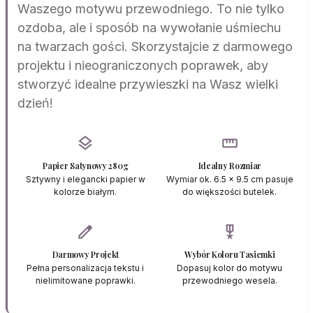
Waszego motywu przewodniego. To nie tylko
ozdoba, ale i sposób na wywołanie uśmiechu
na twarzach gości. Skorzystajcie z darmowego
projektu i nieograniczonych poprawek, aby
stworzyć idealne przywieszki na Wasz wielki
dzień!
layers
straighten
Papier Satynowy 280g
Idealny Rozmiar
Sztywny i elegancki papier w
Wymiar ok. 6.5 x 9.5 cm pasuje
kolorze białym.
do większości butelek.
edit
military_tech
Darmowy Projekt
Wybór Koloru Tasiemki
Pełna personalizacja tekstu i
Dopasuj kolor do motywu
nielimitowane poprawki.
przewodniego wesela.