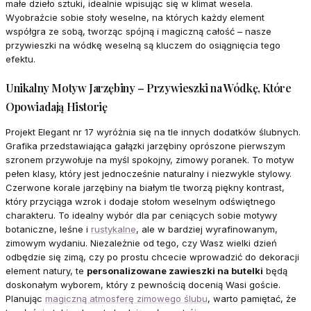
małe dzieło sztuki, idealnie wpisując się w klimat wesela.
Wyobraźcie sobie stoły weselne, na których każdy element
współgra ze sobą, tworząc spójną i magiczną całość – nasze
przywieszki na wódkę weselną są kluczem do osiągnięcia tego
efektu.
Unikalny Motyw Jarzębiny – Przywieszki na Wódkę, Które
Opowiadają Historię
Projekt Elegant nr 17 wyróżnia się na tle innych dodatków ślubnych.
Grafika przedstawiająca gałązki jarzębiny oprószone pierwszym
szronem przywołuje na myśl spokojny, zimowy poranek. To motyw
pełen klasy, który jest jednocześnie naturalny i niezwykle stylowy.
Czerwone korale jarzębiny na białym tle tworzą piękny kontrast,
który przyciąga wzrok i dodaje stołom weselnym odświętnego
charakteru. To idealny wybór dla par ceniących sobie motywy
botaniczne, leśne i
rustykalne
, ale w bardziej wyrafinowanym,
zimowym wydaniu. Niezależnie od tego, czy Wasz wielki dzień
odbędzie się zimą, czy po prostu chcecie wprowadzić do dekoracji
element natury, te
personalizowane zawieszki na butelki
będą
doskonałym wyborem, który z pewnością docenią Wasi goście.
Planując
magiczną atmosferę zimowego ślubu
, warto pamiętać, że