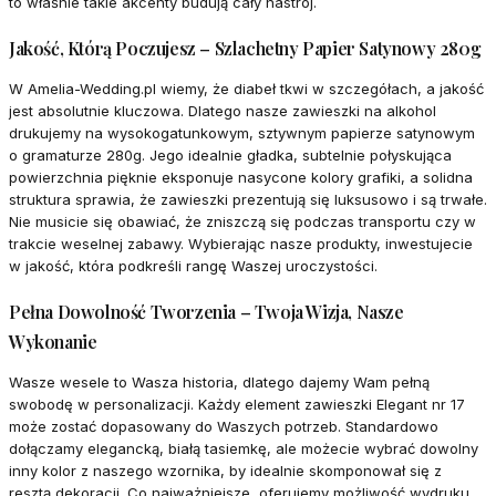
to właśnie takie akcenty budują cały nastrój.
Jakość, Którą Poczujesz – Szlachetny Papier Satynowy 280g
W Amelia-Wedding.pl wiemy, że diabeł tkwi w szczegółach, a jakość
jest absolutnie kluczowa. Dlatego nasze zawieszki na alkohol
drukujemy na wysokogatunkowym, sztywnym papierze satynowym
o gramaturze 280g. Jego idealnie gładka, subtelnie połyskująca
powierzchnia pięknie eksponuje nasycone kolory grafiki, a solidna
struktura sprawia, że zawieszki prezentują się luksusowo i są trwałe.
Nie musicie się obawiać, że zniszczą się podczas transportu czy w
trakcie weselnej zabawy. Wybierając nasze produkty, inwestujecie
w jakość, która podkreśli rangę Waszej uroczystości.
Pełna Dowolność Tworzenia – Twoja Wizja, Nasze
Wykonanie
Wasze wesele to Wasza historia, dlatego dajemy Wam pełną
swobodę w personalizacji. Każdy element zawieszki Elegant nr 17
może zostać dopasowany do Waszych potrzeb. Standardowo
dołączamy elegancką, białą tasiemkę, ale możecie wybrać dowolny
inny kolor z naszego wzornika, by idealnie skomponował się z
resztą dekoracji. Co najważniejsze, oferujemy możliwość wydruku