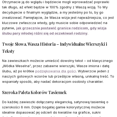
Otrzymacie ją do wglądu i będziecie mogli wprowadzać poprawki
tak długo, aż efekt będzie w 100% zgodny z Waszą wizją. To Wy
decydujecie o finalnym wyglądzie, a my jesteśmy po to, by go
zrealizować. Pamiętajcie, że Wasza wizja jest najważniejsza, co jest
kluczowe zwłaszcza wtedy, gdy musicie sobie odpowiedzieć na
pytanie,
jak grzecznie postawić granice rodzicom, gdy wizja
ślubu pary młodej różni się od oczekiwań rodziny
.
Twoje Słowa, Wasza Historia – Indywidualne Wierszyki i
Teksty
Na zawieszkach możecie umieścić dowolny tekst – od klasycznego
„Wódka Weselna”, przez zabawne wierszyki, Wasze imiona i datę
ślubu, aż po krótkie
podziękowania dla gości
. Wybierzcie jeden z
naszych gotowych wzorów lub prześlijcie własną, unikalną treść. To
wspaniały sposób, aby nadać dekoracjom osobisty charakter.
Szeroka Paleta Kolorów Tasiemek
Do każdej zawieszki dołączamy elegancką, satynową tasiemkę o
szerokości 6 mm. Dzięki bogatej gamie kolorystycznej możecie
idealnie dopasować jej odcień do kwiatów na grafice, sukni