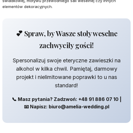
świadkowej, motywu przewodniego sali weselnej czy innych
elementów dekoracyjnych.
💕 Spraw, by Wasze stoły weselne
zachwyciły gości!
Spersonalizuj swoje eteryczne zawieszki na
alkohol w kilka chwil. Pamiętaj, darmowy
projekt i nielimitowane poprawki to u nas
standard!
📞 Masz pytania? Zadzwoń: +48 91 886 07 10 |
📧 Napisz: biuro@amelia-wedding.pl