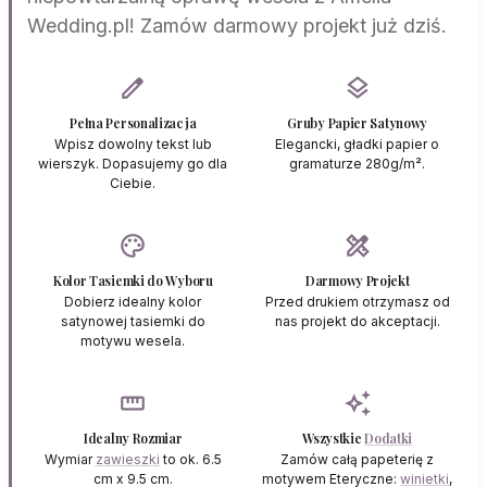
Wedding.pl! Zamów darmowy projekt już dziś.
edit
layers
Pełna Personalizacja
Gruby Papier Satynowy
Wpisz dowolny tekst lub
Elegancki, gładki papier o
wierszyk. Dopasujemy go dla
gramaturze 280g/m².
Ciebie.
palette
design_services
Kolor Tasiemki do Wyboru
Darmowy Projekt
Dobierz idealny kolor
Przed drukiem otrzymasz od
satynowej tasiemki do
nas projekt do akceptacji.
motywu wesela.
straighten
auto_awesome
Idealny Rozmiar
Wszystkie
Dodatki
Wymiar
zawieszki
to ok. 6.5
Zamów całą papeterię z
cm x 9.5 cm.
motywem Eteryczne:
winietki
,