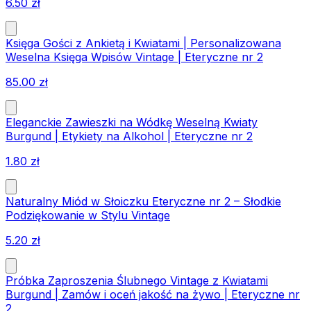
6.50
zł
Księga Gości z Ankietą i Kwiatami | Personalizowana
Weselna Księga Wpisów Vintage | Eteryczne nr 2
85.00
zł
Eleganckie Zawieszki na Wódkę Weselną Kwiaty
Burgund | Etykiety na Alkohol | Eteryczne nr 2
1.80
zł
Naturalny Miód w Słoiczku Eteryczne nr 2 – Słodkie
Podziękowanie w Stylu Vintage
5.20
zł
Próbka Zaproszenia Ślubnego Vintage z Kwiatami
Burgund | Zamów i oceń jakość na żywo | Eteryczne nr
2