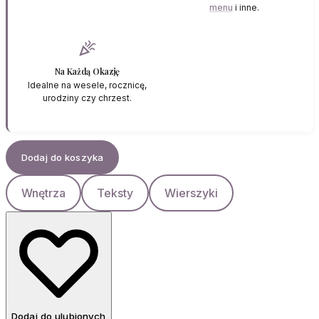
menu
i inne.
celebration
Na Każdą Okazję
Idealne na wesele, rocznicę,
urodziny czy chrzest.
Dodaj do koszyka
Wnętrza
Teksty
Wierszyki
Dodaj do ulubionych