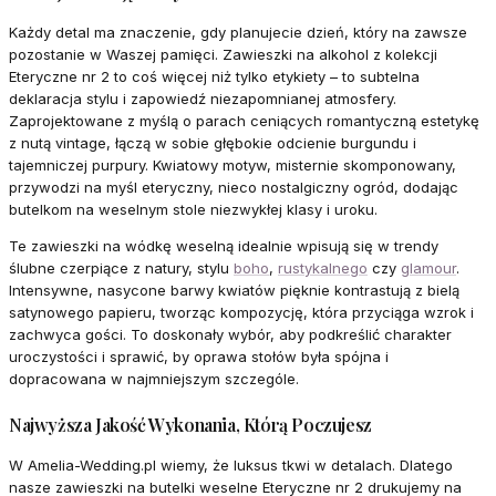
Każdy detal ma znaczenie, gdy planujecie dzień, który na zawsze
pozostanie w Waszej pamięci. Zawieszki na alkohol z kolekcji
Eteryczne nr 2 to coś więcej niż tylko etykiety – to subtelna
deklaracja stylu i zapowiedź niezapomnianej atmosfery.
Zaprojektowane z myślą o parach ceniących romantyczną estetykę
z nutą vintage, łączą w sobie głębokie odcienie burgundu i
tajemniczej purpury. Kwiatowy motyw, misternie skomponowany,
przywodzi na myśl eteryczny, nieco nostalgiczny ogród, dodając
butelkom na weselnym stole niezwykłej klasy i uroku.
Te zawieszki na wódkę weselną idealnie wpisują się w trendy
ślubne czerpiące z natury, stylu
boho
,
rustykalnego
czy
glamour
.
Intensywne, nasycone barwy kwiatów pięknie kontrastują z bielą
satynowego papieru, tworząc kompozycję, która przyciąga wzrok i
zachwyca gości. To doskonały wybór, aby podkreślić charakter
uroczystości i sprawić, by oprawa stołów była spójna i
dopracowana w najmniejszym szczególe.
Najwyższa Jakość Wykonania, Którą Poczujesz
W Amelia-Wedding.pl wiemy, że luksus tkwi w detalach. Dlatego
nasze zawieszki na butelki weselne Eteryczne nr 2 drukujemy na