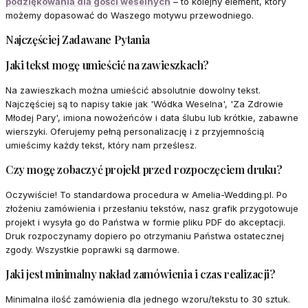
podziękowania dla gości weselnych
– to kolejny element, który
możemy dopasować do Waszego motywu przewodniego.
Najczęściej Zadawane Pytania
Jaki tekst mogę umieścić na zawieszkach?
Na zawieszkach można umieścić absolutnie dowolny tekst.
Najczęściej są to napisy takie jak 'Wódka Weselna', 'Za Zdrowie
Młodej Pary', imiona nowożeńców i data ślubu lub krótkie, zabawne
wierszyki. Oferujemy pełną personalizację i z przyjemnością
umieścimy każdy tekst, który nam prześlesz.
Czy mogę zobaczyć projekt przed rozpoczęciem druku?
Oczywiście! To standardowa procedura w Amelia-Wedding.pl. Po
złożeniu zamówienia i przesłaniu tekstów, nasz grafik przygotowuje
projekt i wysyła go do Państwa w formie pliku PDF do akceptacji.
Druk rozpoczynamy dopiero po otrzymaniu Państwa ostatecznej
zgody. Wszystkie poprawki są darmowe.
Jaki jest minimalny nakład zamówienia i czas realizacji?
Minimalna ilość zamówienia dla jednego wzoru/tekstu to 30 sztuk.