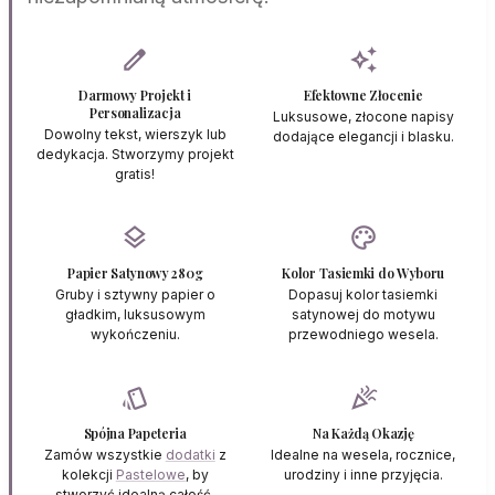
edit
auto_awesome
Darmowy Projekt i
Efektowne Złocenie
Personalizacja
Luksusowe, złocone napisy
Dowolny tekst, wierszyk lub
dodające elegancji i blasku.
dedykacja. Stworzymy projekt
gratis!
layers
palette
Papier Satynowy 280g
Kolor Tasiemki do Wyboru
Gruby i sztywny papier o
Dopasuj kolor tasiemki
gładkim, luksusowym
satynowej do motywu
wykończeniu.
przewodniego wesela.
style
celebration
Spójna Papeteria
Na Każdą Okazję
Zamów wszystkie
dodatki
z
Idealne na wesela, rocznice,
kolekcji
Pastelowe
, by
urodziny i inne przyjęcia.
stworzyć idealną całość.