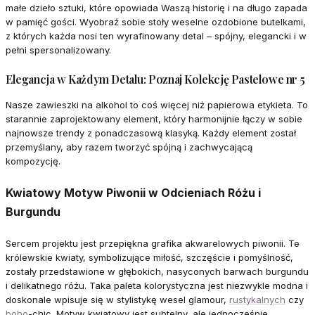
małe dzieło sztuki, które opowiada Waszą historię i na długo zapada
w pamięć gości. Wyobraź sobie stoły weselne ozdobione butelkami,
z których każda nosi ten wyrafinowany detal – spójny, elegancki i w
pełni spersonalizowany.
Elegancja w Każdym Detalu: Poznaj Kolekcję Pastelowe nr 5
Nasze zawieszki na alkohol to coś więcej niż papierowa etykieta. To
starannie zaprojektowany element, który harmonijnie łączy w sobie
najnowsze trendy z ponadczasową klasyką. Każdy element został
przemyślany, aby razem tworzyć spójną i zachwycającą
kompozycję.
Kwiatowy Motyw Piwonii w Odcieniach Różu i
Burgundu
Sercem projektu jest przepiękna grafika akwarelowych piwonii. Te
królewskie kwiaty, symbolizujące miłość, szczęście i pomyślność,
zostały przedstawione w głębokich, nasyconych barwach burgundu
i delikatnego różu. Taka paleta kolorystyczna jest niezwykle modna i
doskonale wpisuje się w stylistykę wesel glamour,
rustykalnych
czy
boho
-chic. Motyw kwiatowy jest subtelny, ale jednocześnie