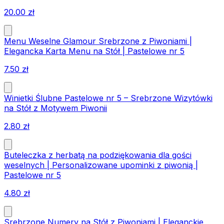
20.00
zł
Menu Weselne Glamour Srebrzone z Piwoniami |
Elegancka Karta Menu na Stół | Pastelowe nr 5
7.50
zł
Winietki Ślubne Pastelowe nr 5 – Srebrzone Wizytówki
na Stół z Motywem Piwonii
2.80
zł
Buteleczka z herbatą na podziękowania dla gości
weselnych | Personalizowane upominki z piwonią |
Pastelowe nr 5
4.80
zł
Srebrzone Numery na Stół z Piwoniami | Eleganckie