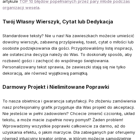
artykule
TOP 10 błędów popełnianych przez pary młode podczas
organizacji wesela
.
Twój Własny Wierszyk, Cytat lub Dedykacja
Standardowe teksty? Nie u nas! Na zawieszkach możecie umieścić
dowolny wierszyk, zabawną przyśpiewkę, toast, cytat o miłości lub
osobiste podziękowania dla gości. Przygotowaliśmy listę inspiracji,
ale ostateczna decyzja należy do Was. To doskonały sposób, aby
rozbawić gości i zachęcić do wspólnego świętowania.
Personalizowany tekst sprawia, że zawieszki stają się nie tylko
dekoracją, ale również wyjątkową pamiątką.
Darmowy Projekt i Nielimitowane Poprawki
To nasza obietnica i gwarancja satysfakcji. Po złożeniu zamówienia
nasz profesjonalny grafik przygotuje dla Was projekt do akceptacji.
Nie jesteście w pełni zadowoleni? Chcecie zmienić czcionkę, układ
tekstu, a może macie zupełnie nowy pomysł? Żaden problem!
Wprowadzimy wszystkie poprawki całkowicie za darmo, aż do
uzyskania efektu, o jakim marzycie. Dla zabieganych par oferujemy
również intuicyjny kreator online, w którym możecie samodzielnie