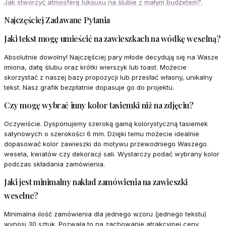
Jak stworzyć atmosferę luksusu na ślubie z małym budżetem?
.
Najczęściej Zadawane Pytania
Jaki tekst mogę umieścić na zawieszkach na wódkę weselną?
Absolutnie dowolny! Najczęściej pary młode decydują się na Wasze
imiona, datę ślubu oraz krótki wierszyk lub toast. Możecie
skorzystać z naszej bazy propozycji lub przesłać własny, unikalny
tekst. Nasz grafik bezpłatnie dopasuje go do projektu.
Czy mogę wybrać inny kolor tasiemki niż na zdjęciu?
Oczywiście. Dysponujemy szeroką gamą kolorystyczną tasiemek
satynowych o szerokości 6 mm. Dzięki temu możecie idealnie
dopasować kolor zawieszki do motywu przewodniego Waszego
wesela, kwiatów czy dekoracji sali. Wystarczy podać wybrany kolor
podczas składania zamówienia.
Jaki jest minimalny nakład zamówienia na zawieszki
weselne?
Minimalna ilość zamówienia dla jednego wzoru (jednego tekstu)
wynosi 30 sztuk. Pozwala to na zachowanie atrakcyjnej ceny