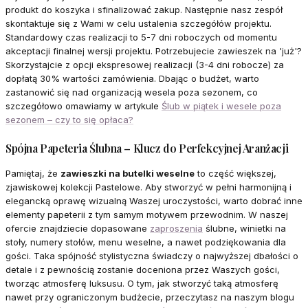
produkt do koszyka i sfinalizować zakup. Następnie nasz zespół
skontaktuje się z Wami w celu ustalenia szczegółów projektu.
Standardowy czas realizacji to 5-7 dni roboczych od momentu
akceptacji finalnej wersji projektu. Potrzebujecie zawieszek na 'już'?
Skorzystajcie z opcji ekspresowej realizacji (3-4 dni robocze) za
dopłatą 30% wartości zamówienia. Dbając o budżet, warto
zastanowić się nad organizacją wesela poza sezonem, co
szczegółowo omawiamy w artykule
Ślub w piątek i wesele poza
sezonem – czy to się opłaca?
Spójna Papeteria Ślubna – Klucz do Perfekcyjnej Aranżacji
Pamiętaj, że
zawieszki na butelki weselne
to część większej,
zjawiskowej kolekcji Pastelowe. Aby stworzyć w pełni harmonijną i
elegancką oprawę wizualną Waszej uroczystości, warto dobrać inne
elementy papeterii z tym samym motywem przewodnim. W naszej
ofercie znajdziecie dopasowane
zaproszenia
ślubne, winietki na
stoły, numery stołów, menu weselne, a nawet podziękowania dla
gości. Taka spójność stylistyczna świadczy o najwyższej dbałości o
detale i z pewnością zostanie doceniona przez Waszych gości,
tworząc atmosferę luksusu. O tym, jak stworzyć taką atmosferę
nawet przy ograniczonym budżecie, przeczytasz na naszym blogu