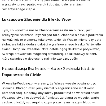
wyrazisty, przyciągając wzrok i dodając całej aranżacji
romantycznego ciepła.
Luksusowe Złocenie dla Efektu Wow
Tym, co wyróżnia nasze
złocone zawieszki na butelki
, jest
precyzyjnie nałożona, błyszcząca folia. Złocenie nie tylko podkreśla
najważniejsze elementy tekstowe, takie jak Wasze imiona czy data
ślubu, ale także dodaje całości wyrafinowanego blasku. W świetle
świec i lamp sali weselnej złote detale będą delikatnie połyskiwać,
tworząc prawdziwie magiczną atmosferę. To luksusowy akcent,
który świadczy o dbałości o najmniejsze szczegóły.
Personalizacja Bez Granic – Stwórz Zawieszki Idealnie
Dopasowane do Ciebie
W Amelia-Wedding.pl wierzymy, że Wasze wesele powinno być
unikalne. Dlatego oferujemy niemal nieograniczone możliwości
personalizacji. Chcemy, aby każdy produkt był odzwierciedleniem
Waszego stylu i osobowości. Pamiętaj, że planując wesele, warto
zadbać o każdy szczegół, o czym piszemy na naszym blogu w