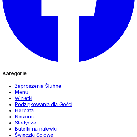
Kategorie
Zaproszenia Ślubne
Menu
Winietki
Podziękowania dla Gości
Herbata
Nasiona
Słodycze
Butelki na nalewki
Świeczki Sojowe