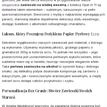
gościom, jak wiele serca włożono w przygotowania. Nasze
eleganckie
zawieszki na wódkę weselną
z kolekcji Opal nr 11 są
dokładnie takim elementem – subtelnym, luksusowym i w pełni
spersonalizowanym. Stworzone z myślą o najbardziej wymagających
parach, stanowią idealne dopełnienie dekoracji stołu weselnego,
dodając butelkom z alkoholem odświętnego charakteru.
Luksus, Który Poczujesz Dotykiem: Papier Perłowy
Ecru
Sekretem wyjątkowości naszych zawieszek jest materiał, z którego
są wykonane. Używamy wysokiej jakości, grubego papieru o
gramaturze 300g w kolorze ecru. To jednak nie wszystko – jego
powierzchnia jest uszlachetniona perłowym wykończeniem, które
subtelnie mieni się w świetle, tworząc niezwykle elegancki efekt.
Taka
perłowa zawieszka na alkohol
to synonim klasy i dobrego
smaku. Jej delikatny połysk doskonale komponuje się zarówno z
klasycznymi, jak i nowoczesnymi aranżacjami weselnymi, a ciepły
odcień ecru dodaje całości przytulności i szyku.
Personalizacja Bez Granic: Stwórz Zawieszki Swoich
Marzeń
W Amelia-Wedding.pl wierzymy, że papeteria ślubna powinna być