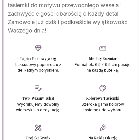
tasiemki do motywu przewodniego wesela i
zachwyćcie gości dbałością o każdy detal.
Zamówcie już dziś i podkreślcie wyjątkowość
Waszego dnia!
diamond
straighten
Papier Perłowy 300g
Idealny Rozmiar
Luksusowy papier ecru z
Format ok. 6.5 x 9.5 cm pasuje
delikatnym połyskiem.
na każdą butelkę.
edit_note
palette
Twój Własny Tekst
Kolorowe Tasiemki
Wydrukujemy dowolny
Szeroka gama kolorów
wierszyk lub dedykację.
tasiemek do wyboru.
design_services
celebration
Projekt Gratis
Na Każdą Okazję