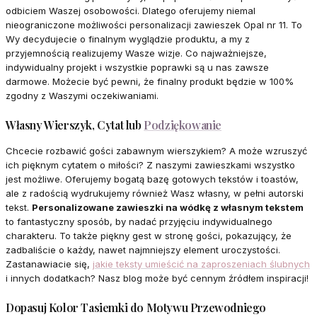
odbiciem Waszej osobowości. Dlatego oferujemy niemal
nieograniczone możliwości personalizacji zawieszek Opal nr 11. To
Wy decydujecie o finalnym wyglądzie produktu, a my z
przyjemnością realizujemy Wasze wizje. Co najważniejsze,
indywidualny projekt i wszystkie poprawki są u nas zawsze
darmowe. Możecie być pewni, że finalny produkt będzie w 100%
zgodny z Waszymi oczekiwaniami.
Własny Wierszyk, Cytat lub
Podziękowanie
Chcecie rozbawić gości zabawnym wierszykiem? A może wzruszyć
ich pięknym cytatem o miłości? Z naszymi zawieszkami wszystko
jest możliwe. Oferujemy bogatą bazę gotowych tekstów i toastów,
ale z radością wydrukujemy również Wasz własny, w pełni autorski
tekst.
Personalizowane zawieszki na wódkę z własnym tekstem
to fantastyczny sposób, by nadać przyjęciu indywidualnego
charakteru. To także piękny gest w stronę gości, pokazujący, że
zadbaliście o każdy, nawet najmniejszy element uroczystości.
Zastanawiacie się,
jakie teksty umieścić na zaproszeniach ślubnych
i innych dodatkach? Nasz blog może być cennym źródłem inspiracji!
Dopasuj Kolor Tasiemki do Motywu Przewodniego