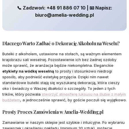
📞 Zadzwoń: +48 91 886 07 10 | 📧 Napisz:
biuro@amelia-wedding.pl
Dlaczego Warto Zadbać o Dekorację Alkoholu na Weselu?
Butelki z alkoholem, ustawione na stołach, są ważnym elementem
krajobrazu sali weselnej. Pozostawienie ich bez żadnej ozdoby
może sprawić, że aranżacja będzie niekompletna. Eleganckie
etykiety na wódkę weselną
to prosty i stosunkowo niedrogi
sposób, aby podnieść estetykę przyjęcia. Dzięki nim nawet
standardowe butelki stają się wyszukaną dekoracją, która cieszy
oko i świadczy o Waszej dbałości o szczegóły. To jeden z tych
trików, który pozwala
stworzyć atmosferę luksusu na ślubie z małym
budżetem
, a jednocześnie sprawić, by goście poczuli się wyjątkowo.
Prosty Proces Zamówienia w Amelia-Wedding.pl
Zamawianie w naszym sklepie jest szybkie i intuicyjne. Po wybraniu
zawieszek i określeniu nakładu (minimum 30 sztuk), możecie