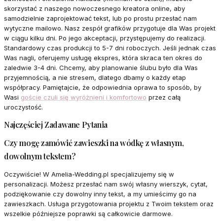
skorzystać z naszego nowoczesnego kreatora online, aby
samodzielnie zaprojektować tekst, lub po prostu przesłać nam
wytyczne mailowo. Nasz zespół grafików przygotuje dla Was projekt
w ciągu kilku dni. Po jego akceptacji, przystępujemy do realizacji.
Standardowy czas produkcji to 5-7 dni roboczych. Jeśli jednak czas
Was nagli, oferujemy usługę ekspres, która skraca ten okres do
zaledwie 3-4 dni. Chcemy, aby planowanie ślubu było dla Was
przyjemnością, a nie stresem, dlatego dbamy o każdy etap
współpracy. Pamiętajcie, że odpowiednia oprawa to sposób, by
Wasi
goście czuli się wyróżnieni i komfortowo
przez całą
uroczystość.
Najczęściej Zadawane Pytania
Czy mogę zamówić zawieszki na wódkę z własnym,
dowolnym tekstem?
Oczywiście! W Amelia-Wedding.pl specjalizujemy się w
personalizacji. Możesz przesłać nam swój własny wierszyk, cytat,
podziękowanie czy dowolny inny tekst, a my umieścimy go na
zawieszkach. Usługa przygotowania projektu z Twoim tekstem oraz
wszelkie późniejsze poprawki są całkowicie darmowe.