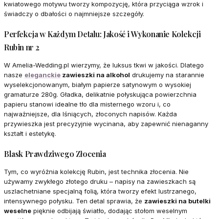
kwiatowego motywu tworzy kompozycję, która przyciąga wzrok i
świadczy o dbałości o najmniejsze szczegóły.
Perfekcja w Każdym Detalu: Jakość i Wykonanie Kolekcji
Rubin nr 2
W Amelia-Wedding.pl wierzymy, że luksus tkwi w jakości. Dlatego
nasze
eleganckie
zawieszki na alkohol
drukujemy na starannie
wyselekcjonowanym, białym papierze satynowym o wysokiej
gramaturze 280g. Gładka, delikatnie połyskująca powierzchnia
papieru stanowi idealne tło dla misternego wzoru i, co
najważniejsze, dla lśniących, złoconych napisów. Każda
przywieszka jest precyzyjnie wycinana, aby zapewnić nienaganny
kształt i estetykę.
Blask Prawdziwego Złocenia
Tym, co wyróżnia kolekcję Rubin, jest technika złocenia. Nie
używamy zwykłego złotego druku – napisy na zawieszkach są
uszlachetniane specjalną folią, która tworzy efekt lustrzanego,
intensywnego połysku. Ten detal sprawia, że
zawieszki na butelki
weselne
pięknie odbijają światło, dodając stołom weselnym