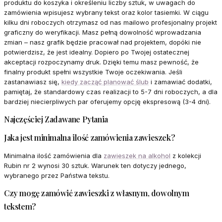
produktu do koszyka i określeniu liczby sztuk, w uwagach do
zamówienia wpisujesz wybrany tekst oraz kolor tasiemki. W ciągu
kilku dni roboczych otrzymasz od nas mailowo profesjonalny projekt
graficzny do weryfikacji. Masz pełną dowolność wprowadzania
zmian – nasz grafik będzie pracował nad projektem, dopóki nie
potwierdzisz, że jest idealny. Dopiero po Twojej ostatecznej
akceptacji rozpoczynamy druk. Dzięki temu masz pewność, że
finalny produkt spełni wszystkie Twoje oczekiwania. Jeśli
zastanawiasz się,
kiedy zacząć planować ślub
i zamawiać dodatki,
pamiętaj, że standardowy czas realizacji to 5-7 dni roboczych, a dla
bardziej niecierpliwych par oferujemy opcję ekspresową (3-4 dni).
Najczęściej Zadawane Pytania
Jaka jest minimalna ilość zamówienia zawieszek?
Minimalna ilość zamówienia dla
zawieszek na alkohol
z kolekcji
Rubin nr 2 wynosi 30 sztuk. Warunek ten dotyczy jednego,
wybranego przez Państwa tekstu.
Czy mogę zamówić zawieszki z własnym, dowolnym
tekstem?