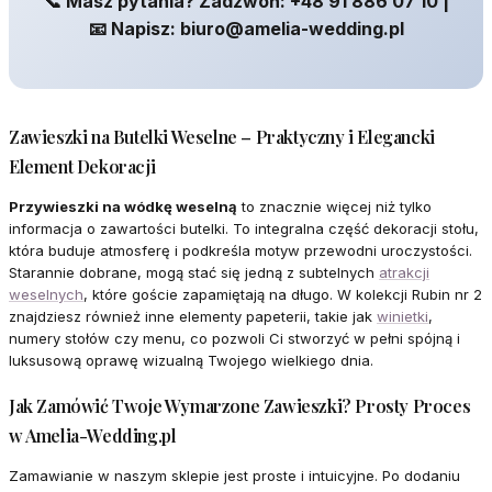
📞 Masz pytania? Zadzwoń: +48 91 886 07 10 |
📧 Napisz: biuro@amelia-wedding.pl
Zawieszki na Butelki Weselne – Praktyczny i Elegancki
Element Dekoracji
Przywieszki na wódkę weselną
to znacznie więcej niż tylko
informacja o zawartości butelki. To integralna część dekoracji stołu,
która buduje atmosferę i podkreśla motyw przewodni uroczystości.
Starannie dobrane, mogą stać się jedną z subtelnych
atrakcji
weselnych
, które goście zapamiętają na długo. W kolekcji Rubin nr 2
znajdziesz również inne elementy papeterii, takie jak
winietki
,
numery stołów czy menu, co pozwoli Ci stworzyć w pełni spójną i
luksusową oprawę wizualną Twojego wielkiego dnia.
Jak Zamówić Twoje Wymarzone Zawieszki? Prosty Proces
w Amelia-Wedding.pl
Zamawianie w naszym sklepie jest proste i intuicyjne. Po dodaniu