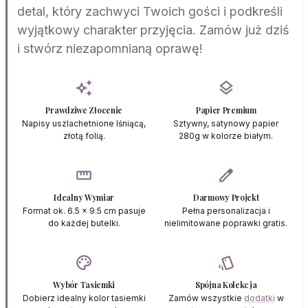
detal, który zachwyci Twoich gości i podkreśli
wyjątkowy charakter przyjęcia. Zamów już dziś
i stwórz niezapomnianą oprawę!
auto_awesome
layers
Prawdziwe Złocenie
Papier Premium
Napisy uszlachetnione lśniącą,
Sztywny, satynowy papier
złotą folią.
280g w kolorze białym.
straighten
edit
Idealny Wymiar
Darmowy Projekt
Format ok. 6.5 x 9.5 cm pasuje
Pełna personalizacja i
do każdej butelki.
nielimitowane poprawki gratis.
palette
style
Wybór Tasiemki
Spójna Kolekcja
Dobierz idealny kolor tasiemki
Zamów wszystkie
dodatki
w