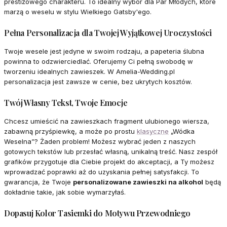
prestiżowego charakteru. To idealny wybór dla Par Młodych, które
marzą o weselu w stylu Wielkiego Gatsby'ego.
Pełna Personalizacja dla Twojej Wyjątkowej Uroczystości
Twoje wesele jest jedyne w swoim rodzaju, a papeteria ślubna
powinna to odzwierciedlać. Oferujemy Ci pełną swobodę w
tworzeniu idealnych zawieszek. W Amelia-Wedding.pl
personalizacja jest zawsze w cenie, bez ukrytych kosztów.
Twój Własny Tekst, Twoje Emocje
Chcesz umieścić na zawieszkach fragment ulubionego wiersza,
zabawną przyśpiewkę, a może po prostu
klasyczne
„Wódka
Weselna”? Żaden problem! Możesz wybrać jeden z naszych
gotowych tekstów lub przesłać własną, unikalną treść. Nasz zespół
grafików przygotuje dla Ciebie projekt do akceptacji, a Ty możesz
wprowadzać poprawki aż do uzyskania pełnej satysfakcji. To
gwarancja, że Twoje
personalizowane zawieszki na alkohol
będą
dokładnie takie, jak sobie wymarzyłaś.
Dopasuj Kolor Tasiemki do Motywu Przewodniego