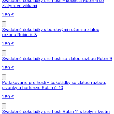
Svadobné čokoládky pre hostí – kolekcia Rubin 6 so
zlatými vetvičkami
1.80
€
Svadobné čokoládky s bordovými ružami a zlatou
razbou Rubin č. 8
1.80
€
Svadobné čokoládky pre hostí so zlatou razbou Rubin 9
1.80
€
Poďakovanie pre hostí – čokoládky so zlatou razbou,
pivonky a hortenzie Rubin č. 10
1.80
€
Svadobné čokoládky pre hostí Rubin 11 s bielymi kvetmi