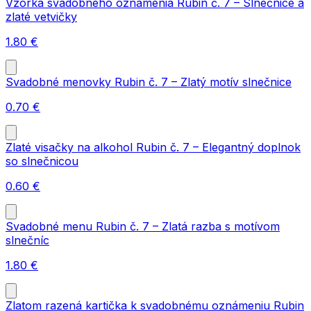
Vzorka svadobného oznámenia Rubin č. 7 – Slnečnice a
zlaté vetvičky
1.80
€
Svadobné menovky Rubin č. 7 – Zlatý motív slnečnice
0.70
€
Zlaté visačky na alkohol Rubin č. 7 – Elegantný doplnok
so slnečnicou
0.60
€
Svadobné menu Rubin č. 7 – Zlatá razba s motívom
slnečníc
1.80
€
Zlatom razená kartička k svadobnému oznámeniu Rubin