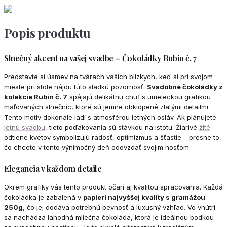
Popis produktu
Slnečný akcent na vašej svadbe – Čokoládky Rubin č. 7
Predstavte si úsmev na tvárach vašich blízkych, keď si pri svojom
mieste pri stole nájdu túto sladkú pozornosť.
Svadobné čokoládky z
kolekcie Rubin č. 7
spájajú delikátnu chuť s umeleckou grafikou
maľovaných slnečníc, ktoré sú jemne obklopené zlatými detailmi.
Tento motív dokonale ladí s atmosférou letných osláv. Ak plánujete
letnú svadbu
, tieto poďakovania sú stávkou na istotu. Žiarivé
žlté
odtiene kvetov symbolizujú radosť, optimizmus a šťastie – presne to,
čo chcete v tento výnimočný deň odovzdať svojim hosťom.
Elegancia v každom detaile
Okrem grafiky vás tento produkt očarí aj kvalitou spracovania. Každá
čokoládka je zabalená v
papieri najvyššej kvality s gramážou
250g
, čo jej dodáva potrebnú pevnosť a luxusný vzhľad. Vo vnútri
sa nachádza lahodná mliečna čokoláda, ktorá je ideálnou bodkou