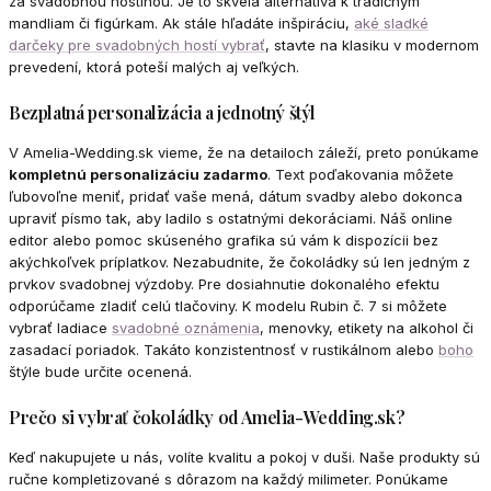
za svadobnou hostinou. Je to skvelá alternatíva k tradičným
mandliam či figúrkam. Ak stále hľadáte inšpiráciu,
aké sladké
darčeky pre svadobných hostí vybrať
, stavte na klasiku v modernom
prevedení, ktorá poteší malých aj veľkých.
Bezplatná personalizácia a jednotný štýl
V Amelia-Wedding.sk vieme, že na detailoch záleží, preto ponúkame
kompletnú personalizáciu zadarmo
. Text poďakovania môžete
ľubovoľne meniť, pridať vaše mená, dátum svadby alebo dokonca
upraviť písmo tak, aby ladilo s ostatnými dekoráciami. Náš online
editor alebo pomoc skúseného grafika sú vám k dispozícii bez
akýchkoľvek príplatkov. Nezabudnite, že čokoládky sú len jedným z
prvkov svadobnej výzdoby. Pre dosiahnutie dokonalého efektu
odporúčame zladiť celú tlačoviny. K modelu Rubin č. 7 si môžete
vybrať ladiace
svadobné oznámenia
, menovky, etikety na alkohol či
zasadací poriadok. Takáto konzistentnosť v rustikálnom alebo
boho
štýle bude určite ocenená.
Prečo si vybrať čokoládky od Amelia-Wedding.sk?
Keď nakupujete u nás, volíte kvalitu a pokoj v duši. Naše produkty sú
ručne kompletizované s dôrazom na každý milimeter. Ponúkame