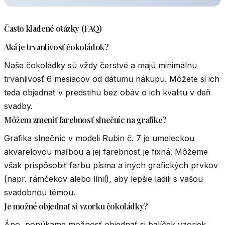
Často kladené otázky (FAQ)
Aká je trvanlivosť čokoládok?
Naše čokoládky sú vždy čerstvé a majú minimálnu
trvanlivosť 6 mesiacov od dátumu nákupu. Môžete si ich
teda objednať v predstihu bez obáv o ich kvalitu v deň
svadby.
Môžem zmeniť farebnosť slnečníc na grafike?
Grafika slnečníc v modeli Rubin č. 7 je umeleckou
akvarelovou maľbou a jej farebnosť je fixná. Môžeme
však prispôsobiť farbu písma a iných grafických prvkov
(napr. rámčekov alebo línií), aby lepšie ladili s vašou
svadobnou témou.
Je možné objednať si vzorku čokoládky?
Áno, ponúkame možnosť objednať si balíček vzoriek,