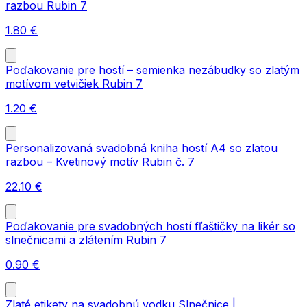
razbou Rubin 7
1.80
€
Poďakovanie pre hostí – semienka nezábudky so zlatým
motívom vetvičiek Rubin 7
1.20
€
Personalizovaná svadobná kniha hostí A4 so zlatou
razbou – Kvetinový motív Rubin č. 7
22.10
€
Poďakovanie pre svadobných hostí fľaštičky na likér so
slnečnicami a zlátením Rubin 7
0.90
€
Zlaté etikety na svadobnú vodku Slnečnice |