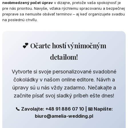
neobmedzený počet úprav
v dizajne, pretože vaša spokojnosť je
pre nás prioritou. Navyše, vďaka rýchlemu spracovaniu a bezpečnej
preprave sa nemusíte obávať termínov – aj keď organizujete svadbu
na poslednú chvíľu.
💕 Očarte hostí výnimočným
detailom!
Vytvorte si svoje personalizované svadobné
čokoládky v našom online editore. Návrh a
úpravy sú u nás vždy zadarmo. Nečakajte a
začnite písať svoj sladký príbeh ešte dnes!
📞 Zavolajte: +48 91 886 07 10 | 📧 Napíšte:
biuro@amelia-wedding.pl