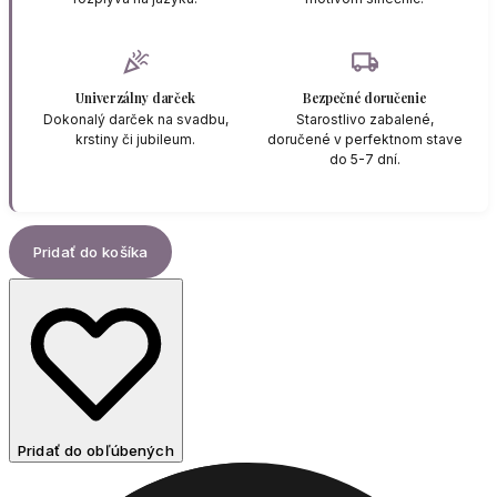
celebration
local_shipping
Univerzálny darček
Bezpečné doručenie
Dokonalý darček na svadbu,
Starostlivo zabalené,
krstiny či jubileum.
doručené v perfektnom stave
do 5-7 dní.
Pridať do košíka
Pridať do obľúbených