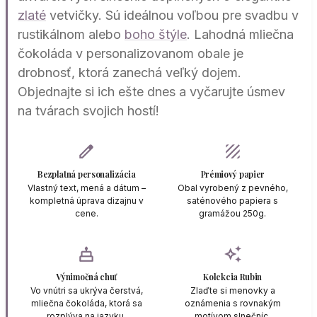
zlaté
vetvičky. Sú ideálnou voľbou pre svadbu v
rustikálnom alebo
boho štýle
. Lahodná mliečna
čokoláda v personalizovanom obale je
drobnosť, ktorá zanechá veľký dojem.
Objednajte si ich ešte dnes a vyčarujte úsmev
na tvárach svojich hostí!
edit
texture
Bezplatná personalizácia
Prémiový papier
Vlastný text, mená a dátum –
Obal vyrobený z pevného,
kompletná úprava dizajnu v
saténového papiera s
cene.
gramážou 250g.
cake
auto_awesome
Výnimočná chuť
Kolekcia Rubin
Vo vnútri sa ukrýva čerstvá,
Zlaďte si menovky a
mliečna čokoláda, ktorá sa
oznámenia s rovnakým
rozplýva na jazyku.
motívom slnečníc.