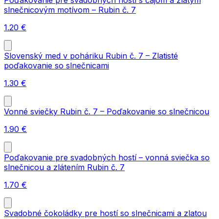
Poďakovanie pre svadobných hostí s čajom a zlatým
slnečnicovým motívom – Rubin č. 7
1.20
€
Slovenský med v poháriku Rubin č. 7 – Zlatisté
poďakovanie so slnečnicami
1.30
€
Vonné sviečky Rubin č. 7 – Poďakovanie so slnečnicou
1.90
€
Poďakovanie pre svadobných hostí – vonná sviečka so
slnečnicou a zlátením Rubin č. 7
1.70
€
Svadobné čokoládky pre hostí so slnečnicami a zlatou