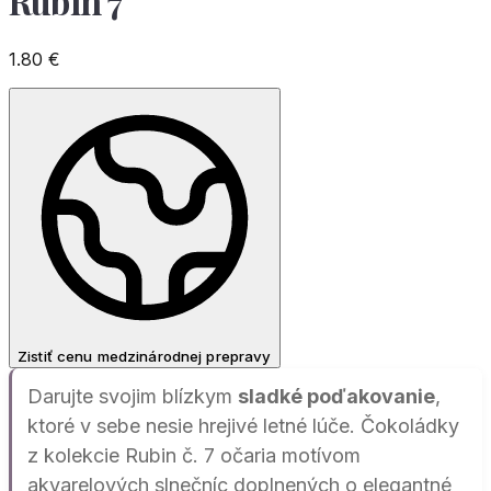
Rubin 7
1.80
€
Zistiť cenu medzinárodnej prepravy
Darujte svojim blízkym
sladké poďakovanie
,
ktoré v sebe nesie hrejivé letné lúče. Čokoládky
z kolekcie Rubin č. 7 očaria motívom
akvarelových slnečníc doplnených o elegantné