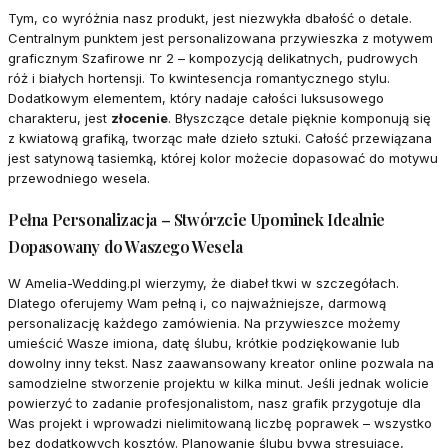
Tym, co wyróżnia nasz produkt, jest niezwykła dbałość o detale.
Centralnym punktem jest personalizowana przywieszka z motywem
graficznym Szafirowe nr 2 – kompozycją delikatnych, pudrowych
róż i białych hortensji. To kwintesencja romantycznego stylu.
Dodatkowym elementem, który nadaje całości luksusowego
charakteru, jest
złocenie
. Błyszczące detale pięknie komponują się
z kwiatową grafiką, tworząc małe dzieło sztuki. Całość przewiązana
jest satynową tasiemką, której kolor możecie dopasować do motywu
przewodniego wesela.
Pełna Personalizacja – Stwórzcie Upominek Idealnie
Dopasowany do Waszego Wesela
W Amelia-Wedding.pl wierzymy, że diabeł tkwi w szczegółach.
Dlatego oferujemy Wam pełną i, co najważniejsze, darmową
personalizację każdego zamówienia. Na przywieszce możemy
umieścić Wasze imiona, datę ślubu, krótkie podziękowanie lub
dowolny inny tekst. Nasz zaawansowany kreator online pozwala na
samodzielne stworzenie projektu w kilka minut. Jeśli jednak wolicie
powierzyć to zadanie profesjonalistom, nasz grafik przygotuje dla
Was projekt i wprowadzi nielimitowaną liczbę poprawek – wszystko
bez dodatkowych kosztów. Planowanie ślubu bywa stresujące,