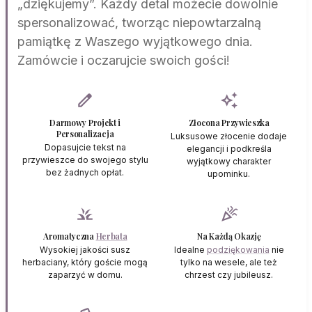
„dziękujemy”. Każdy detal możecie dowolnie
spersonalizować, tworząc niepowtarzalną
pamiątkę z Waszego wyjątkowego dnia.
Zamówcie i oczarujcie swoich gości!
edit
auto_awesome
Darmowy Projekt i
Złocona Przywieszka
Personalizacja
Luksusowe złocenie dodaje
Dopasujcie tekst na
elegancji i podkreśla
przywieszce do swojego stylu
wyjątkowy charakter
bez żadnych opłat.
upominku.
grass
celebration
Aromatyczna
Herbata
Na Każdą Okazję
Wysokiej jakości susz
Idealne
podziękowania
nie
herbaciany, który goście mogą
tylko na wesele, ale też
zaparzyć w domu.
chrzest czy jubileusz.