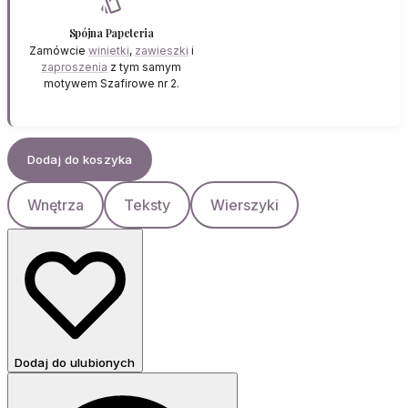
style
Spójna Papeteria
Zamówcie
winietki
,
zawieszki
i
zaproszenia
z tym samym
motywem Szafirowe nr 2.
Dodaj do koszyka
Wnętrza
Teksty
Wierszyki
Dodaj do ulubionych