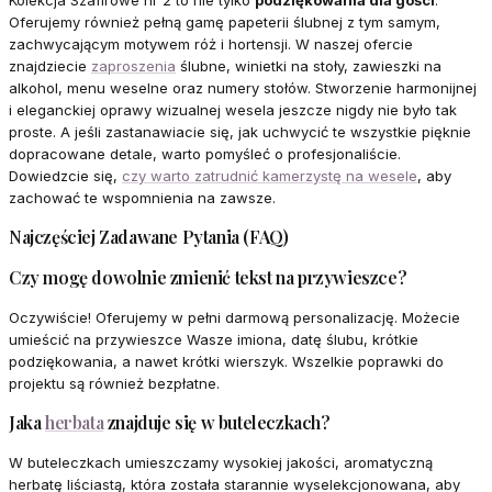
Kolekcja Szafirowe nr 2 to nie tylko
podziękowania dla gości
.
Oferujemy również pełną gamę papeterii ślubnej z tym samym,
zachwycającym motywem róż i hortensji. W naszej ofercie
znajdziecie
zaproszenia
ślubne, winietki na stoły, zawieszki na
alkohol, menu weselne oraz numery stołów. Stworzenie harmonijnej
i eleganckiej oprawy wizualnej wesela jeszcze nigdy nie było tak
proste. A jeśli zastanawiacie się, jak uchwycić te wszystkie pięknie
dopracowane detale, warto pomyśleć o profesjonaliście.
Dowiedzcie się,
czy warto zatrudnić kamerzystę na wesele
, aby
zachować te wspomnienia na zawsze.
Najczęściej Zadawane Pytania (FAQ)
Czy mogę dowolnie zmienić tekst na przywieszce?
Oczywiście! Oferujemy w pełni darmową personalizację. Możecie
umieścić na przywieszce Wasze imiona, datę ślubu, krótkie
podziękowania, a nawet krótki wierszyk. Wszelkie poprawki do
projektu są również bezpłatne.
Jaka
herbata
znajduje się w buteleczkach?
W buteleczkach umieszczamy wysokiej jakości, aromatyczną
herbatę liściastą, która została starannie wyselekcjonowana, aby