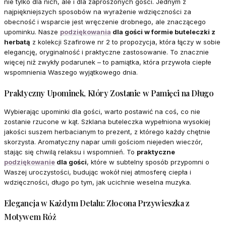
nie tylko dla nich, ale i dla zaproszonych gości. Jednym z
najpiękniejszych sposobów na wyrażenie wdzięczności za
obecność i wsparcie jest wręczenie drobnego, ale znaczącego
upominku. Nasze
podziękowania
dla gości w formie buteleczki z
herbatą
z kolekcji Szafirowe nr 2 to propozycja, która łączy w sobie
elegancję, oryginalność i praktyczne zastosowanie. To znacznie
więcej niż zwykły podarunek – to pamiątka, która przywoła ciepłe
wspomnienia Waszego wyjątkowego dnia.
Praktyczny Upominek, Który Zostanie w Pamięci na Długo
Wybierając upominki dla gości, warto postawić na coś, co nie
zostanie rzucone w kąt. Szklana buteleczka wypełniona wysokiej
jakości suszem herbacianym to prezent, z którego każdy chętnie
skorzysta. Aromatyczny napar umili gościom niejeden wieczór,
stając się chwilą relaksu i wspomnień. To
praktyczne
podziękowanie
dla gości
, które w subtelny sposób przypomni o
Waszej uroczystości, budując wokół niej atmosferę ciepła i
wdzięczności, długo po tym, jak ucichnie weselna muzyka.
Elegancja w Każdym Detalu: Złocona Przywieszka z
Motywem Róż