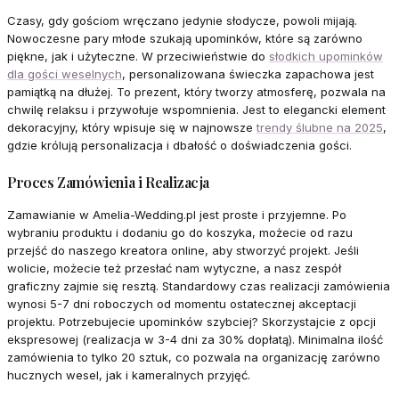
Czasy, gdy gościom wręczano jedynie słodycze, powoli mijają.
Nowoczesne pary młode szukają upominków, które są zarówno
piękne, jak i użyteczne. W przeciwieństwie do
słodkich upominków
dla gości weselnych
, personalizowana świeczka zapachowa jest
pamiątką na dłużej. To prezent, który tworzy atmosferę, pozwala na
chwilę relaksu i przywołuje wspomnienia. Jest to elegancki element
dekoracyjny, który wpisuje się w najnowsze
trendy ślubne na 2025
,
gdzie królują personalizacja i dbałość o doświadczenia gości.
Proces Zamówienia i Realizacja
Zamawianie w Amelia-Wedding.pl jest proste i przyjemne. Po
wybraniu produktu i dodaniu go do koszyka, możecie od razu
przejść do naszego kreatora online, aby stworzyć projekt. Jeśli
wolicie, możecie też przesłać nam wytyczne, a nasz zespół
graficzny zajmie się resztą. Standardowy czas realizacji zamówienia
wynosi 5-7 dni roboczych od momentu ostatecznej akceptacji
projektu. Potrzebujecie upominków szybciej? Skorzystajcie z opcji
ekspresowej (realizacja w 3-4 dni za 30% dopłatą). Minimalna ilość
zamówienia to tylko 20 sztuk, co pozwala na organizację zarówno
hucznych wesel, jak i kameralnych przyjęć.