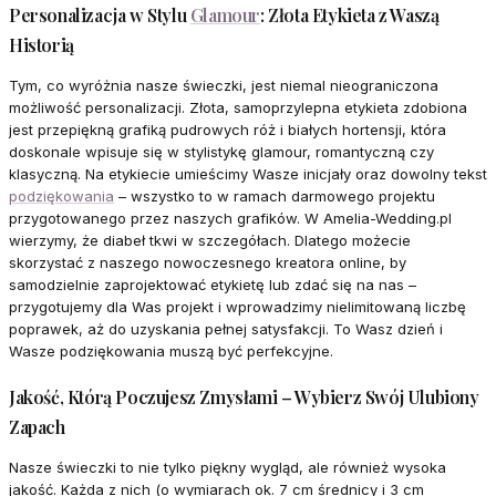
Personalizacja w Stylu
Glamour
: Złota Etykieta z Waszą
Historią
Tym, co wyróżnia nasze świeczki, jest niemal nieograniczona
możliwość personalizacji. Złota, samoprzylepna etykieta zdobiona
jest przepiękną grafiką pudrowych róż i białych hortensji, która
doskonale wpisuje się w stylistykę glamour, romantyczną czy
klasyczną. Na etykiecie umieścimy Wasze inicjały oraz dowolny tekst
podziękowania
– wszystko to w ramach darmowego projektu
przygotowanego przez naszych grafików. W Amelia-Wedding.pl
wierzymy, że diabeł tkwi w szczegółach. Dlatego możecie
skorzystać z naszego nowoczesnego kreatora online, by
samodzielnie zaprojektować etykietę lub zdać się na nas –
przygotujemy dla Was projekt i wprowadzimy nielimitowaną liczbę
poprawek, aż do uzyskania pełnej satysfakcji. To Wasz dzień i
Wasze podziękowania muszą być perfekcyjne.
Jakość, Którą Poczujesz Zmysłami – Wybierz Swój Ulubiony
Zapach
Nasze świeczki to nie tylko piękny wygląd, ale również wysoka
jakość. Każda z nich (o wymiarach ok. 7 cm średnicy i 3 cm