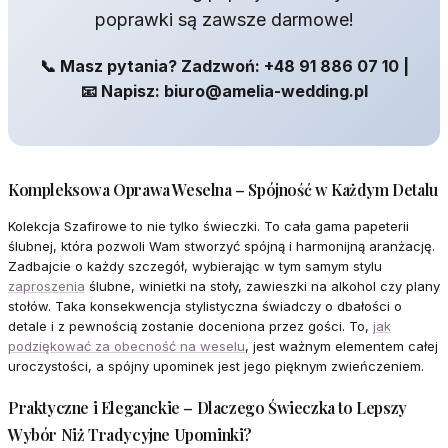
poprawki są zawsze darmowe!
📞 Masz pytania? Zadzwoń: +48 91 886 07 10 |
📧 Napisz: biuro@amelia-wedding.pl
Kompleksowa Oprawa Weselna – Spójność w Każdym Detalu
Kolekcja Szafirowe to nie tylko świeczki. To cała gama papeterii
ślubnej, która pozwoli Wam stworzyć spójną i harmonijną aranżację.
Zadbajcie o każdy szczegół, wybierając w tym samym stylu
zaproszenia
ślubne, winietki na stoły, zawieszki na alkohol czy plany
stołów. Taka konsekwencja stylistyczna świadczy o dbałości o
detale i z pewnością zostanie doceniona przez gości. To,
jak
podziękować za obecność na weselu
, jest ważnym elementem całej
uroczystości, a spójny upominek jest jego pięknym zwieńczeniem.
Praktyczne i Eleganckie – Dlaczego Świeczka to Lepszy
Wybór Niż Tradycyjne Upominki?