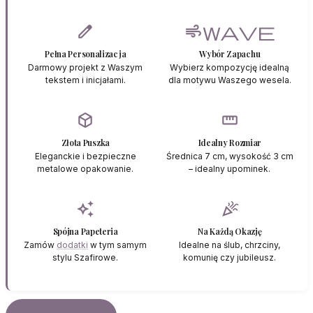
edit
airwave
Pełna Personalizacja
Wybór Zapachu
Darmowy projekt z Waszym
Wybierz kompozycję idealną
tekstem i inicjałami.
dla motywu Waszego wesela.
deployed_code
straighten
Złota Puszka
Idealny Rozmiar
Eleganckie i bezpieczne
Średnica 7 cm, wysokość 3 cm
metalowe opakowanie.
– idealny upominek.
auto_awesome
celebration
Spójna Papeteria
Na Każdą Okazję
Zamów
dodatki
w tym samym
Idealne na ślub, chrzciny,
stylu Szafirowe.
komunię czy jubileusz.