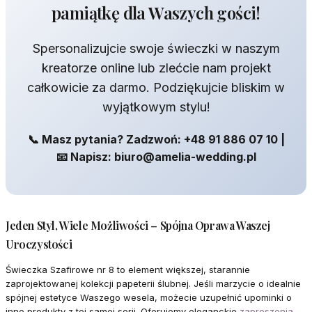
pamiątkę dla Waszych gości!
Spersonalizujcie swoje świeczki w naszym
kreatorze online lub zlećcie nam projekt
całkowicie za darmo. Podziękujcie bliskim w
wyjątkowym stylu!
📞 Masz pytania? Zadzwoń: +48 91 886 07 10 |
📧 Napisz: biuro@amelia-wedding.pl
Jeden Styl, Wiele Możliwości – Spójna Oprawa Waszej
Uroczystości
Świeczka Szafirowe nr 8 to element większej, starannie
zaprojektowanej kolekcji papeterii ślubnej. Jeśli marzycie o idealnie
spójnej estetyce Waszego wesela, możecie uzupełnić upominki o
inne produkty z tej samej serii. Oferujemy eleganckie
zaproszenia