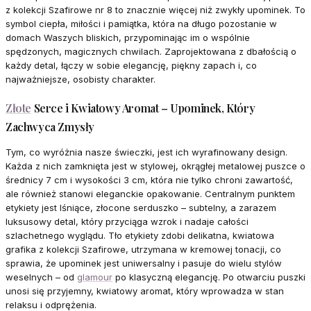
z kolekcji Szafirowe nr 8 to znacznie więcej niż zwykły upominek. To
symbol ciepła, miłości i pamiątka, która na długo pozostanie w
domach Waszych bliskich, przypominając im o wspólnie
spędzonych, magicznych chwilach. Zaprojektowana z dbałością o
każdy detal, łączy w sobie elegancję, piękny zapach i, co
najważniejsze, osobisty charakter.
Złote
Serce i Kwiatowy Aromat – Upominek, Który
Zachwyca Zmysły
Tym, co wyróżnia nasze świeczki, jest ich wyrafinowany design.
Każda z nich zamknięta jest w stylowej, okrągłej metalowej puszce o
średnicy 7 cm i wysokości 3 cm, która nie tylko chroni zawartość,
ale również stanowi eleganckie opakowanie. Centralnym punktem
etykiety jest lśniące, złocone serduszko – subtelny, a zarazem
luksusowy detal, który przyciąga wzrok i nadaje całości
szlachetnego wyglądu. Tło etykiety zdobi delikatna, kwiatowa
grafika z kolekcji Szafirowe, utrzymana w kremowej tonacji, co
sprawia, że upominek jest uniwersalny i pasuje do wielu stylów
weselnych – od
glamour
po klasyczną elegancję. Po otwarciu puszki
unosi się przyjemny, kwiatowy aromat, który wprowadza w stan
relaksu i odprężenia.