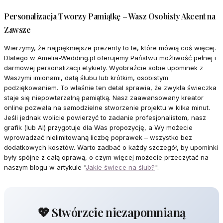
Personalizacja Tworzy Pamiątkę – Wasz Osobisty Akcent na
Zawsze
Wierzymy, że najpiękniejsze prezenty to te, które mówią coś więcej.
Dlatego w Amelia-Wedding.pl oferujemy Państwu możliwość pełnej i
darmowej personalizacji etykiety. Wyobraźcie sobie upominek z
Waszymi imionami, datą ślubu lub krótkim, osobistym
podziękowaniem. To właśnie ten detal sprawia, że zwykła świeczka
staje się niepowtarzalną pamiątką. Nasz zaawansowany kreator
online pozwala na samodzielne stworzenie projektu w kilka minut.
Jeśli jednak wolicie powierzyć to zadanie profesjonalistom, nasz
grafik (lub AI) przygotuje dla Was propozycję, a Wy możecie
wprowadzać nielimitowaną liczbę poprawek – wszystko bez
dodatkowych kosztów. Warto zadbać o każdy szczegół, by upominki
były spójne z całą oprawą, o czym więcej możecie przeczytać na
naszym blogu w artykule "
Jakie świece na ślub?
".
💖 Stwórzcie niezapomnianą