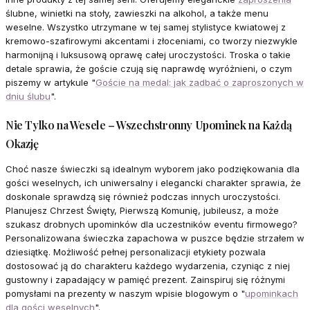
ślubne, winietki na stoły, zawieszki na alkohol, a także menu
weselne. Wszystko utrzymane w tej samej stylistyce kwiatowej z
kremowo-szafirowymi akcentami i złoceniami, co tworzy niezwykle
harmonijną i luksusową oprawę całej uroczystości. Troska o takie
detale sprawia, że goście czują się naprawdę wyróżnieni, o czym
piszemy w artykule "
Goście na medal: jak zadbać o zaproszonych w
dniu ślubu
".
Nie Tylko na Wesele – Wszechstronny Upominek na Każdą
Okazję
Choć nasze świeczki są idealnym wyborem jako podziękowania dla
gości weselnych, ich uniwersalny i elegancki charakter sprawia, że
doskonale sprawdzą się również podczas innych uroczystości.
Planujesz Chrzest Święty, Pierwszą Komunię, jubileusz, a może
szukasz drobnych upominków dla uczestników eventu firmowego?
Personalizowana świeczka zapachowa w puszce będzie strzałem w
dziesiątkę. Możliwość pełnej personalizacji etykiety pozwala
dostosować ją do charakteru każdego wydarzenia, czyniąc z niej
gustowny i zapadający w pamięć prezent. Zainspiruj się różnymi
pomysłami na prezenty w naszym wpisie blogowym o "
upominkach
dla gości weselnych
".