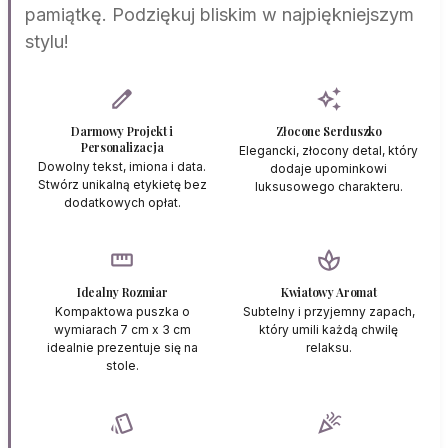
pamiątkę. Podziękuj bliskim w najpiękniejszym
stylu!
edit
auto_awesome
Darmowy Projekt i
Złocone Serduszko
Personalizacja
Elegancki, złocony detal, który
Dowolny tekst, imiona i data.
dodaje upominkowi
Stwórz unikalną etykietę bez
luksusowego charakteru.
dodatkowych opłat.
straighten
spa
Idealny Rozmiar
Kwiatowy Aromat
Kompaktowa puszka o
Subtelny i przyjemny zapach,
wymiarach 7 cm x 3 cm
który umili każdą chwilę
idealnie prezentuje się na
relaksu.
stole.
style
celebration