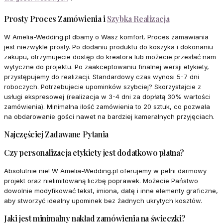
Prosty Proces Zamówienia i
Szybka Realizacja
W Amelia-Wedding.pl dbamy o Wasz komfort. Proces zamawiania
jest niezwykle prosty. Po dodaniu produktu do koszyka i dokonaniu
zakupu, otrzymujecie dostęp do kreatora lub możecie przesłać nam
wytyczne do projektu. Po zaakceptowaniu finalnej wersji etykiety,
przystępujemy do realizacji. Standardowy czas wynosi 5-7 dni
roboczych. Potrzebujecie upominków szybciej? Skorzystajcie z
usługi ekspresowej (realizacja w 3-4 dni za dopłatą 30% wartości
zamówienia). Minimalna ilość zamówienia to 20 sztuk, co pozwala
na obdarowanie gości nawet na bardziej kameralnych przyjęciach.
Najczęściej Zadawane Pytania
Czy personalizacja etykiety jest dodatkowo płatna?
Absolutnie nie! W Amelia-Wedding.pl oferujemy w pełni darmowy
projekt oraz nielimitowaną liczbę poprawek. Możecie Państwo
dowolnie modyfikować tekst, imiona, datę i inne elementy graficzne,
aby stworzyć idealny upominek bez żadnych ukrytych kosztów.
Jaki jest minimalny nakład zamówienia na świeczki?