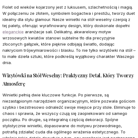
Fiolet od wieków kojarzony jest z luksusem, szlachetnością i magią.
W połączeniu ze złotem, symbolem bogactwa i prestiżu, tworzy duet
idealny dla stylu glamour. Nasze winietki na stół weselny czerpią z
tej palety, oferując wyrafinowany design, który doskonale dopełni
eleganckie
aranżacje sali. Delikatny, akwarelowy motyw
wrzosowych kwiatów stanowi subtelne tło dla precyzyjnie
złoconych gałązek, które pięknie odbijają światło, dodając
nakryciom trójwymiarowości i blasku. To nie tylko wizytówki na stół –
to małe dzieła sztuki, które podkreślą wyjątkowy charakter Waszego
dnia.
Wizytówki na Stół Weselny: Praktyczny Detal, Który Tworzy
Atmosferę
Winietki pełnią dwie kluczowe funkcje. Po pierwsze, są
niezastąpionym narzędziem organizacyjnym, które pozwala gościom
szybko i bezstresowo odnaleźć swoje miejsce przy stole. Eliminuje to
chaos i sprawia, że wszyscy czują się zaopiekowani od samego
początku. Po drugie, są integralną częścią dekoracji. Spójne
stylistycznie winietki, dopasowane do motywu przewodniego,
potrafią zdziałać cuda dla ogólnego wrażenia estetycznego. To