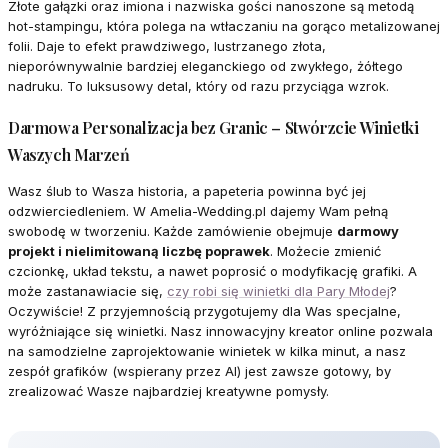
Złote gałązki oraz imiona i nazwiska gości nanoszone są metodą
hot-stampingu, która polega na wtłaczaniu na gorąco metalizowanej
folii. Daje to efekt prawdziwego, lustrzanego złota,
nieporównywalnie bardziej eleganckiego od zwykłego, żółtego
nadruku. To luksusowy detal, który od razu przyciąga wzrok.
Darmowa Personalizacja bez Granic – Stwórzcie Winietki
Waszych Marzeń
Wasz ślub to Wasza historia, a papeteria powinna być jej
odzwierciedleniem. W Amelia-Wedding.pl dajemy Wam pełną
swobodę w tworzeniu. Każde zamówienie obejmuje
darmowy
projekt i nielimitowaną liczbę poprawek
. Możecie zmienić
czcionkę, układ tekstu, a nawet poprosić o modyfikację grafiki. A
może zastanawiacie się,
czy robi się winietki dla Pary Młodej
?
Oczywiście! Z przyjemnością przygotujemy dla Was specjalne,
wyróżniające się winietki. Nasz innowacyjny kreator online pozwala
na samodzielne zaprojektowanie winietek w kilka minut, a nasz
zespół grafików (wspierany przez AI) jest zawsze gotowy, by
zrealizować Wasze najbardziej kreatywne pomysły.