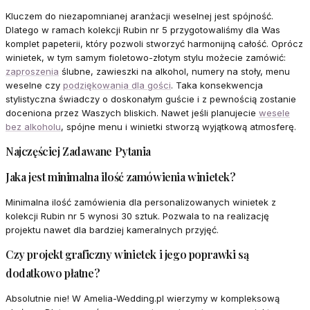
Kluczem do niezapomnianej aranżacji weselnej jest spójność.
Dlatego w ramach kolekcji Rubin nr 5 przygotowaliśmy dla Was
komplet papeterii, który pozwoli stworzyć harmonijną całość. Oprócz
winietek, w tym samym fioletowo-złotym stylu możecie zamówić:
zaproszenia
ślubne, zawieszki na alkohol, numery na stoły, menu
weselne czy
podziękowania dla gości
. Taka konsekwencja
stylistyczna świadczy o doskonałym guście i z pewnością zostanie
doceniona przez Waszych bliskich. Nawet jeśli planujecie
wesele
bez alkoholu
, spójne menu i winietki stworzą wyjątkową atmosferę.
Najczęściej Zadawane Pytania
Jaka jest minimalna ilość zamówienia winietek?
Minimalna ilość zamówienia dla personalizowanych winietek z
kolekcji Rubin nr 5 wynosi 30 sztuk. Pozwala to na realizację
projektu nawet dla bardziej kameralnych przyjęć.
Czy projekt graficzny winietek i jego poprawki są
dodatkowo płatne?
Absolutnie nie! W Amelia-Wedding.pl wierzymy w kompleksową