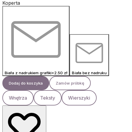
Koperta
Biała z nadrukiem grafiki
+
2.50
zł
Biała bez nadruku
Dodaj do koszyka
Zamów próbkę
Wnętrza
Teksty
Wierszyki