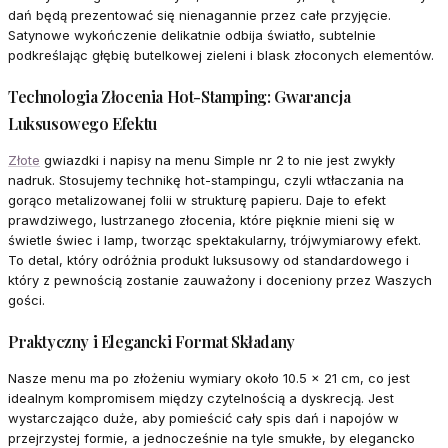
dań będą prezentować się nienagannie przez całe przyjęcie.
Satynowe wykończenie delikatnie odbija światło, subtelnie
podkreślając głębię butelkowej zieleni i blask złoconych elementów.
Technologia Złocenia Hot-Stamping: Gwarancja
Luksusowego Efektu
Złote
gwiazdki i napisy na menu Simple nr 2 to nie jest zwykły
nadruk. Stosujemy technikę hot-stampingu, czyli wtłaczania na
gorąco metalizowanej folii w strukturę papieru. Daje to efekt
prawdziwego, lustrzanego złocenia, które pięknie mieni się w
świetle świec i lamp, tworząc spektakularny, trójwymiarowy efekt.
To detal, który odróżnia produkt luksusowy od standardowego i
który z pewnością zostanie zauważony i doceniony przez Waszych
gości.
Praktyczny i Elegancki Format Składany
Nasze menu ma po złożeniu wymiary około 10.5 x 21 cm, co jest
idealnym kompromisem między czytelnością a dyskrecją. Jest
wystarczająco duże, aby pomieścić cały spis dań i napojów w
przejrzystej formie, a jednocześnie na tyle smukłe, by elegancko