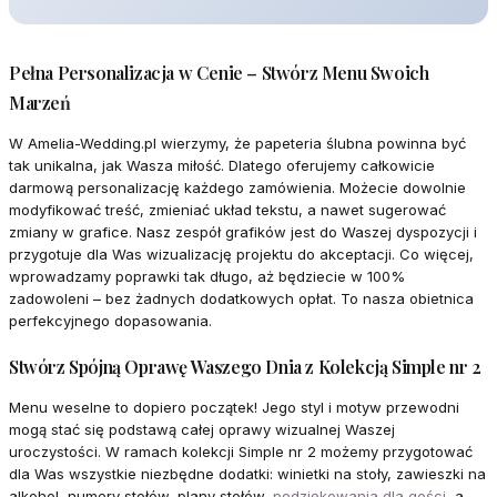
Pełna Personalizacja w Cenie – Stwórz Menu Swoich
Marzeń
W Amelia-Wedding.pl wierzymy, że papeteria ślubna powinna być
tak unikalna, jak Wasza miłość. Dlatego oferujemy całkowicie
darmową personalizację każdego zamówienia. Możecie dowolnie
modyfikować treść, zmieniać układ tekstu, a nawet sugerować
zmiany w grafice. Nasz zespół grafików jest do Waszej dyspozycji i
przygotuje dla Was wizualizację projektu do akceptacji. Co więcej,
wprowadzamy poprawki tak długo, aż będziecie w 100%
zadowoleni – bez żadnych dodatkowych opłat. To nasza obietnica
perfekcyjnego dopasowania.
Stwórz Spójną Oprawę Waszego Dnia z Kolekcją Simple nr 2
Menu weselne to dopiero początek! Jego styl i motyw przewodni
mogą stać się podstawą całej oprawy wizualnej Waszej
uroczystości. W ramach kolekcji Simple nr 2 możemy przygotować
dla Was wszystkie niezbędne dodatki: winietki na stoły, zawieszki na
alkohol, numery stołów, plany stołów,
podziękowania dla gości
, a