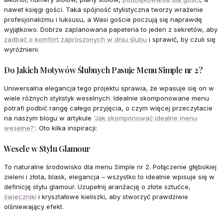
nawet księgi gości. Taka spójność stylistyczna tworzy wrażenie
profesjonalizmu i luksusu, a Wasi goście poczują się naprawdę
wyjątkowo. Dobrze zaplanowana papeteria to jeden z sekretów, aby
zadbać o komfort zaproszonych w dniu ślubu
i sprawić, by czuli się
wyróżnieni.
Do Jakich Motywów Ślubnych Pasuje Menu Simple nr 2?
Uniwersalna elegancja tego projektu sprawia, że wpasuje się on w
wiele różnych stylistyk weselnych. Idealnie skomponowane menu
potrafi podbić rangę całego przyjęcia, o czym więcej przeczytacie
na naszym blogu w artykule
'Jak skomponować idealne menu
weselne?'
. Oto kilka inspiracji:
Wesele w Stylu Glamour
To naturalne środowisko dla menu Simple nr 2. Połączenie głębokiej
zieleni i złota, blask, elegancja – wszystko to idealnie wpisuje się w
definicję stylu glamour. Uzupełnij aranżację o złote sztućce,
świeczniki
i kryształowe kieliszki, aby stworzyć prawdziwie
olśniewający efekt.