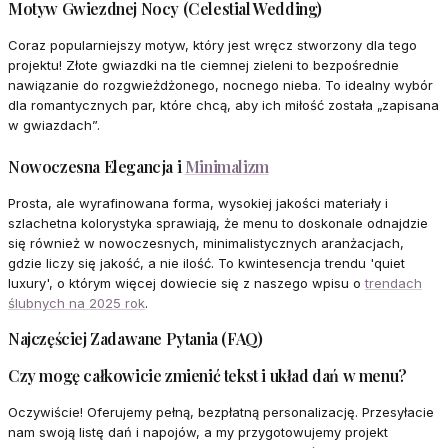
Motyw Gwiezdnej Nocy (Celestial Wedding)
Coraz popularniejszy motyw, który jest wręcz stworzony dla tego
projektu! Złote gwiazdki na tle ciemnej zieleni to bezpośrednie
nawiązanie do rozgwieżdżonego, nocnego nieba. To idealny wybór
dla romantycznych par, które chcą, aby ich miłość została „zapisana
w gwiazdach”.
Nowoczesna Elegancja i
Minimalizm
Prosta, ale wyrafinowana forma, wysokiej jakości materiały i
szlachetna kolorystyka sprawiają, że menu to doskonale odnajdzie
się również w nowoczesnych, minimalistycznych aranżacjach,
gdzie liczy się jakość, a nie ilość. To kwintesencja trendu 'quiet
luxury', o którym więcej dowiecie się z naszego wpisu o
trendach
ślubnych na 2025 rok
.
Najczęściej Zadawane Pytania (FAQ)
Czy mogę całkowicie zmienić tekst i układ dań w menu?
Oczywiście! Oferujemy pełną, bezpłatną personalizację. Przesyłacie
nam swoją listę dań i napojów, a my przygotowujemy projekt