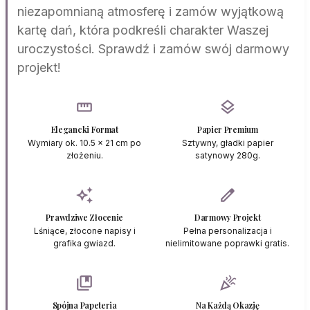
niezapomnianą atmosferę i zamów wyjątkową
kartę dań, która podkreśli charakter Waszej
uroczystości. Sprawdź i zamów swój darmowy
projekt!
straighten
layers
Elegancki Format
Papier Premium
Wymiary ok. 10.5 x 21 cm po
Sztywny, gładki papier
złożeniu.
satynowy 280g.
auto_awesome
edit
Prawdziwe Złocenie
Darmowy Projekt
Lśniące, złocone napisy i
Pełna personalizacja i
grafika gwiazd.
nielimitowane poprawki gratis.
collections_bookmark
celebration
Spójna Papeteria
Na Każdą Okazję