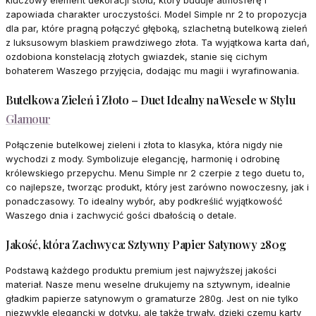
kluczowy element dekoracji stołu, który buduje atmosferę i
zapowiada charakter uroczystości. Model Simple nr 2 to propozycja
dla par, które pragną połączyć głęboką, szlachetną butelkową zieleń
z luksusowym blaskiem prawdziwego złota. Ta wyjątkowa karta dań,
ozdobiona konstelacją złotych gwiazdek, stanie się cichym
bohaterem Waszego przyjęcia, dodając mu magii i wyrafinowania.
Butelkowa Zieleń i Złoto – Duet Idealny na Wesele w Stylu
Glamour
Połączenie butelkowej zieleni i złota to klasyka, która nigdy nie
wychodzi z mody. Symbolizuje elegancję, harmonię i odrobinę
królewskiego przepychu. Menu Simple nr 2 czerpie z tego duetu to,
co najlepsze, tworząc produkt, który jest zarówno nowoczesny, jak i
ponadczasowy. To idealny wybór, aby podkreślić wyjątkowość
Waszego dnia i zachwycić gości dbałością o detale.
Jakość, która Zachwyca: Sztywny Papier Satynowy 280g
Podstawą każdego produktu premium jest najwyższej jakości
materiał. Nasze menu weselne drukujemy na sztywnym, idealnie
gładkim papierze satynowym o gramaturze 280g. Jest on nie tylko
niezwykle elegancki w dotyku, ale także trwały, dzięki czemu karty