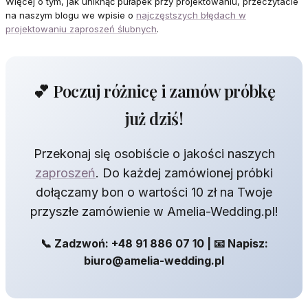
Więcej o tym, jak uniknąć pułapek przy projektowaniu, przeczytacie
na naszym blogu we wpisie o
najczęstszych błędach w
projektowaniu zaproszeń ślubnych
.
💕 Poczuj różnicę i zamów próbkę
już dziś!
Przekonaj się osobiście o jakości naszych
zaproszeń
. Do każdej zamówionej próbki
dołączamy bon o wartości 10 zł na Twoje
przyszłe zamówienie w Amelia-Wedding.pl!
📞 Zadzwoń: +48 91 886 07 10 | 📧 Napisz:
biuro@amelia-wedding.pl