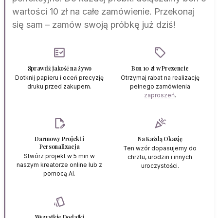
wartości 10 zł na całe zamówienie. Przekonaj
się sam – zamów swoją próbkę już dziś!
fact_check
local_offer
Sprawdź jakość na żywo
Bon 10 zł w Prezencie
Dotknij papieru i oceń precyzję
Otrzymaj rabat na realizację
druku przed zakupem.
pełnego zamówienia
zaproszeń
.
edit_document
celebration
Darmowy Projekt i
Na Każdą Okazję
Personalizacja
Ten wzór dopasujemy do
Stwórz projekt w 5 min w
chrztu, urodzin i innych
naszym kreatorze online lub z
uroczystości.
pomocą AI.
style
Wszystkie Dodatki