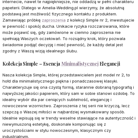
internecie, nawet te najpiękniejsze, nie oddadzą w pełni charakteru
papeterii. Dlatego w Amelia-Wedding.pl wierzymy, że absolutną
podstawą jest możliwość fizycznego kontaktu z produktem.
Zamawiając próbkę
zaproszenia
z kolekcji Simple nr 2, inwestujecie
w pewność i spokój ducha. Unikacie ryzyka rozczarowania, które
może pojawić się, gdy zamówione w ciemno zaproszenia nie
spełniają Waszych oczekiwań. To rozsądny krok, który pozwala
świadomie podjąć decyzję i mieć pewność, że każdy detal jest
zgodny z Waszą wizją idealnego ślubu.
Kolekcja Simple – Esencja
Minimalistycznej
Elegancji
Nasza kolekcja Simple, której przedstawicielem jest model nr 2, to
hołd dla minimalistycznego piękna i ponadczasowej klasyki.
Charakteryzuje się ona czystą formą, starannie dobraną typografią i
najwyższej jakości papierem, który sam w sobie stanowi ozdobę. To
idealny wybór dla par ceniących subtelność, elegancję i
nowoczesne wzornictwo. Zaproszenia z tej serii nie krzyczą, lecz
szepczą o Waszej miłości w najbardziej wysmakowany sposób.
Idealnie wpisują się w trendy weselne stawiające na autentyczność i
niewymuszoną estetykę, doskonale komponując się z
uroczystościami w stylu nowoczesnym, klasycznym czy
industrialnym.