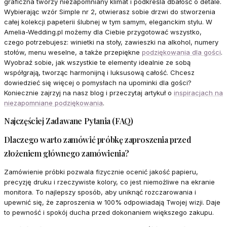
graficzna tworzy niezapomniany klimat i podkreśla dbałość o detale.
Wybierając wzór Simple nr 2, otwierasz sobie drzwi do stworzenia
całej kolekcji papeterii ślubnej w tym samym, eleganckim stylu. W
Amelia-Wedding.pl możemy dla Ciebie przygotować wszystko,
czego potrzebujesz: winietki na stoły, zawieszki na alkohol, numery
stołów, menu weselne, a także przepiękne
podziękowania dla gości
.
Wyobraź sobie, jak wszystkie te elementy idealnie ze sobą
współgrają, tworząc harmonijną i luksusową całość. Chcesz
dowiedzieć się więcej o pomysłach na upominki dla gości?
Koniecznie zajrzyj na nasz blog i przeczytaj artykuł o
inspiracjach na
niezapomniane podziękowania
.
Najczęściej Zadawane Pytania (FAQ)
Dlaczego warto zamówić próbkę zaproszenia przed
złożeniem głównego zamówienia?
Zamówienie próbki pozwala fizycznie ocenić jakość papieru,
precyzję druku i rzeczywiste kolory, co jest niemożliwe na ekranie
monitora. To najlepszy sposób, aby uniknąć rozczarowania i
upewnić się, że zaproszenia w 100% odpowiadają Twojej wizji. Daje
to pewność i spokój ducha przed dokonaniem większego zakupu.