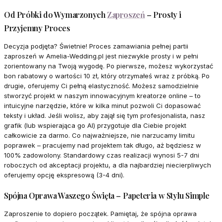
Od Próbki do Wymarzonych
Zaproszeń
– Prosty i
Przyjemny Proces
Decyzja podjęta? Świetnie! Proces zamawiania pełnej partii
zaproszeń w Amelia-Wedding.pl jest niezwykle prosty i w pełni
zorientowany na Twoją wygodę. Po pierwsze, możesz wykorzystać
bon rabatowy o wartości 10 zł, który otrzymałeś wraz z próbką. Po
drugie, oferujemy Ci pełną elastyczność. Możesz samodzielnie
stworzyć projekt w naszym innowacyjnym kreatorze online – to
intuicyjne narzędzie, które w kilka minut pozwoli Ci dopasować
teksty i układ. Jeśli wolisz, aby zajął się tym profesjonalista, nasz
grafik (lub wspierająca go AI) przygotuje dla Ciebie projekt
całkowicie za darmo. Co najważniejsze, nie narzucamy limitu
poprawek – pracujemy nad projektem tak długo, aż będziesz w
100% zadowolony. Standardowy czas realizacji wynosi 5-7 dni
roboczych od akceptacji projektu, a dla najbardziej niecierpliwych
oferujemy opcję ekspresową (3-4 dni).
Spójna Oprawa Waszego Święta – Papeteria w Stylu Simple
Zaproszenie to dopiero początek. Pamiętaj, że spójna oprawa