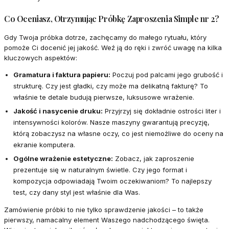
Co Oceniasz, Otrzymując Próbkę Zaproszenia Simple nr 2?
Gdy Twoja próbka dotrze, zachęcamy do małego rytuału, który
pomoże Ci docenić jej jakość. Weź ją do ręki i zwróć uwagę na kilka
kluczowych aspektów:
Gramatura i faktura papieru:
Poczuj pod palcami jego grubość i
strukturę. Czy jest gładki, czy może ma delikatną fakturę? To
właśnie te detale budują pierwsze, luksusowe wrażenie.
Jakość i nasycenie druku:
Przyjrzyj się dokładnie ostrości liter i
intensywności kolorów. Nasze maszyny gwarantują precyzję,
którą zobaczysz na własne oczy, co jest niemożliwe do oceny na
ekranie komputera.
Ogólne wrażenie estetyczne:
Zobacz, jak zaproszenie
prezentuje się w naturalnym świetle. Czy jego format i
kompozycja odpowiadają Twoim oczekiwaniom? To najlepszy
test, czy dany styl jest właśnie dla Was.
Zamówienie próbki to nie tylko sprawdzenie jakości – to także
pierwszy, namacalny element Waszego nadchodzącego święta.