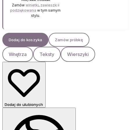
Zamów
winietki
,
zawieszki
i
podziękowania
w tym samym
stylu.
Dodaj do koszyka
Zamów próbkę
Wnętrza
Teksty
Wierszyki
Dodaj do ulubionych