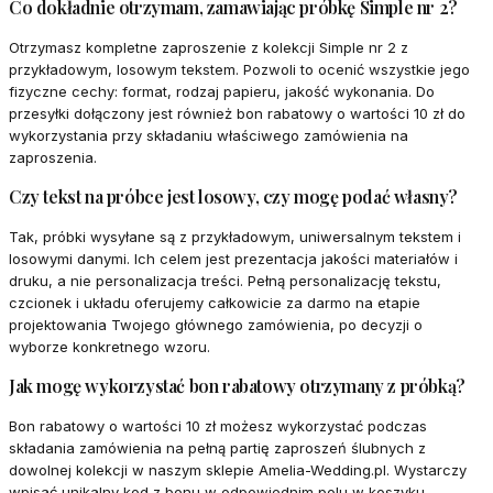
Co dokładnie otrzymam, zamawiając próbkę Simple nr 2?
Otrzymasz kompletne zaproszenie z kolekcji Simple nr 2 z
przykładowym, losowym tekstem. Pozwoli to ocenić wszystkie jego
fizyczne cechy: format, rodzaj papieru, jakość wykonania. Do
przesyłki dołączony jest również bon rabatowy o wartości 10 zł do
wykorzystania przy składaniu właściwego zamówienia na
zaproszenia.
Czy tekst na próbce jest losowy, czy mogę podać własny?
Tak, próbki wysyłane są z przykładowym, uniwersalnym tekstem i
losowymi danymi. Ich celem jest prezentacja jakości materiałów i
druku, a nie personalizacja treści. Pełną personalizację tekstu,
czcionek i układu oferujemy całkowicie za darmo na etapie
projektowania Twojego głównego zamówienia, po decyzji o
wyborze konkretnego wzoru.
Jak mogę wykorzystać bon rabatowy otrzymany z próbką?
Bon rabatowy o wartości 10 zł możesz wykorzystać podczas
składania zamówienia na pełną partię zaproszeń ślubnych z
dowolnej kolekcji w naszym sklepie Amelia-Wedding.pl. Wystarczy
wpisać unikalny kod z bonu w odpowiednim polu w koszyku