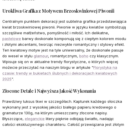
Urokliwa Grafika z Motywem Brzoskwiniowej Piwonii
Centralnym punktem dekoracji jest subtelna grafika przedstawiająca
kwiat brzoskwiniowej piwonii. Piwonie w języku kwiatów symbolizują
szczęśliwe małżeństwo, pomyślność i miłość. Ich delikatne,
pastelowe
barwy doskonale komponują się z ciepłym kolorem miodu
i złotymi akcentami, tworząc niezwykle romantyczny i stylowy efekt.
Ten kwiatowy motyw jest na tyle uniwersalny, że doskonale pasuje
do wesel w stylu
glamour
, romantycznym,
boho
czy klasycznym.
Wpisuje się on w aktualne trendy florystyczne, o których więcej
możecie przeczytać na naszym blogu w artykule "
Florystyka na
czasie: trendy w bukietach ślubnych i dekoracjach kwiatowych
2025
".
Złocone Detale i Najwyższa Jakość Wykonania
Prawdziwy luksus tkwi w szczegółach. Kapturek każdego słoiczka
wykonany jest z wysokiej jakości białego papieru kredowego o
gramaturze 130g, na którym umieszczamy złocone napisy.
Błyszczące,
eleganckie
litery pięknie odbijają światło, nadając
całości ekskluzywnego charakteru. Całość przewiązana jest złotym