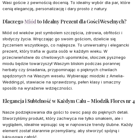
Wasi goście z pewnością docenią. To idealny wybór dla par, które
cenią elegancję, personalizację i dary prosto z natury.
Dlaczego
Miód
to Idealny Prezent dla Gości Weselnych?
Miód od wieków jest symbolem szczęścia, zdrowia, obfitości i
słodyczy życia. Wręczając go swoim gościom, dzielicie się
życzeniem wszystkiego, co najlepsze. To uniwersalny i elegancki
prezent, który trafia w gusta osób w każdym wieku. W
przeciwieństwie do chwilowych upominków, słoiczek pysznego
miodu będzie towarzyszył Waszym bliskim podczas porannej
herbaty czy śniadania, przypominając o pięknych chwilach
spędzonych na Waszym weselu. Wybierając miodziki z Amelia-
Wedding.pl, stawiacie na sprawdzony, pełen klasy i smaczny
sposób na wyrażenie wdzięczności.
Elegancja i Subtelność w Każdym Calu – Miodzik Flores nr 4
Nasze podziękowania dla gości to owoc pasji do pięknych detali.
Stworzyliśmy produkt, który zachwyca nie tylko smakiem, ale i
wyglądem, idealnie wpisując się w najnowsze trendy ślubne. Każdy
element został starannie przemyślany, aby stworzyć spójną i
luksusową całość.