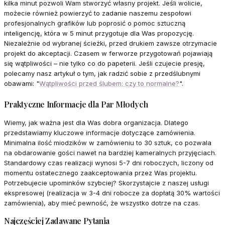
kilka minut pozwoli Wam stworzyć własny projekt. Jeśli wolicie,
możecie również powierzyć to zadanie naszemu zespołowi
profesjonalnych grafików lub poprosić o pomoc sztuczną
inteligencję, która w 5 minut przygotuje dla Was propozycję.
Niezależnie od wybranej ścieżki, przed drukiem zawsze otrzymacie
projekt do akceptacji. Czasem w ferworze przygotowań pojawiają
się wątpliwości – nie tylko co do papeterii. Jeśli czujecie presję,
polecamy nasz artykuł o tym, jak radzić sobie z przedślubnymi
obawami: "
Wątpliwości przed ślubem: czy to normalne?
".
Praktyczne Informacje dla Par Młodych
Wiemy, jak ważna jest dla Was dobra organizacja. Dlatego
przedstawiamy kluczowe informacje dotyczące zamówienia.
Minimalna ilość miodzików w zamówieniu to 30 sztuk, co pozwala
na obdarowanie gości nawet na bardziej kameralnych przyjęciach.
Standardowy czas realizacji wynosi 5-7 dni roboczych, liczony od
momentu ostatecznego zaakceptowania przez Was projektu.
Potrzebujecie upominków szybciej? Skorzystajcie z naszej usługi
ekspresowej (realizacja w 3-4 dni robocze za dopłatą 30% wartości
zamówienia), aby mieć pewność, że wszystko dotrze na czas.
Najczęściej Zadawane Pytania