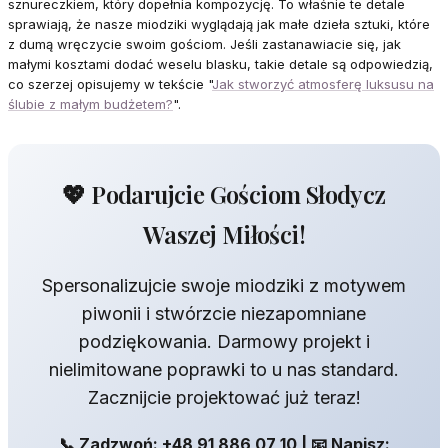
sznureczkiem, który dopełnia kompozycję. To właśnie te detale
sprawiają, że nasze miodziki wyglądają jak małe dzieła sztuki, które
z dumą wręczycie swoim gościom. Jeśli zastanawiacie się, jak
małymi kosztami dodać weselu blasku, takie detale są odpowiedzią,
co szerzej opisujemy w tekście "
Jak stworzyć atmosferę luksusu na
ślubie z małym budżetem?
".
💖 Podarujcie Gościom Słodycz
Waszej Miłości!
Spersonalizujcie swoje miodziki z motywem
piwonii i stwórzcie niezapomniane
podziękowania. Darmowy projekt i
nielimitowane poprawki to u nas standard.
Zacznijcie projektować już teraz!
📞 Zadzwoń: +48 91 886 07 10 | 📧 Napisz: