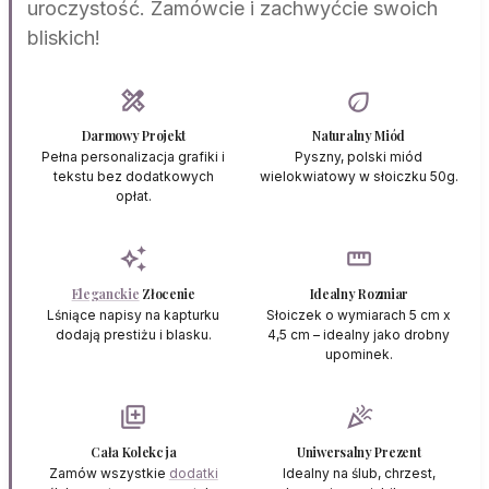
uroczystość. Zamówcie i zachwyćcie swoich
bliskich!
design_services
eco
Darmowy Projekt
Naturalny Miód
Pełna personalizacja grafiki i
Pyszny, polski miód
tekstu bez dodatkowych
wielokwiatowy w słoiczku 50g.
opłat.
auto_awesome
straighten
Eleganckie
Złocenie
Idealny Rozmiar
Lśniące napisy na kapturku
Słoiczek o wymiarach 5 cm x
dodają prestiżu i blasku.
4,5 cm – idealny jako drobny
upominek.
library_add
celebration
Cała Kolekcja
Uniwersalny Prezent
Zamów wszystkie
dodatki
Idealny na ślub, chrzest,