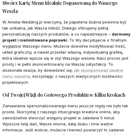
Stwórz Kartę Menu Idealnie Dopasowaną do Waszego
Wesela
W Amelia-Wedding.pl wierzymy, że papeteria ślubna powinna być
tak unikalna, jak Wasza miłość. Dlatego oferujemy pełną
personalizację naszych produktów, a co najważniejsze –
darmowy
projekt i nielimitowane poprawki
. To Wy decydujecie o finalnym
wyglądzie Waszego menu. Możecie dowolnie modyfikować treść,
układ graficzny, a nawet przesłać własną, indywidualną grafikę,
która idealnie wpisze się w styl Waszego wesela. Nasz proces jest
prosty i w pełni skoncentrowany na Waszej satysfakcji. To
doskonała okazja, by dowiedzieć się,
jak skomponować idealne
menu weselne
, korzystając z naszych elastycznych możliwości
projektowych.
Od Twojej Wizji do Gotowego Produktu w Kilku Krokach
Zamawianie spersonalizowanego menu jeszcze nigdy nie było tak
proste. Skorzystaj z naszego intuicyjnego kreatora online, aby
samodzielnie stworzyć wstępny projekt w zaledwie 5 minut.
Wpiszcie listę dań, Wasze imiona, datę ślubu i inne ważne
informacje. Jeśli wolicie, możecie również powierzyć to zadanie