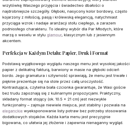
wizytówkę Waszego przyjęcia i świadectwo dbałości o
najdrobniejsze szczegóły. Głęboki, nasycony kolor bordowy, często
kojarzony z miłością, pasją i królewską elegancją, natychmiast
przyciąga wzrok i nadaje aranżacji stołu ciepłego, a zarazem
podniosłego charakteru. To idealny wybór dla Par Młodych, które
marzą o weselu w stylu
glamour
, klasycznym lub z jesiennym
akcentem.
Perfekcja w Każdym Detalu: Papier, Druk i Format
Podstawą wyjątkowego wyglądu naszego menu jest wysokiej jakości
papier z delikatną fakturą, barwiony w masie na głęboki odcień
bordo. Jego gramatura i sztywność sprawiają, że menu jest trwałe i
pięknie prezentuje się na stole przez całą uroczystość.
Kontrastująca, czytelna biała czcionka gwarantuje, że Wasi goście
bez trudu zapoznają się z kulinarnymi propozycjami. Praktyczny,
składany format stojący (ok. 10.5 x 21 cm) jest niezwykle
funkcjonalny – zajmuje niewiele miejsca, jest stabilny i pozwala na
eleganckie
wyeksponowanie listy potraw bez potrzeby stosowania
dodatkowych stojaków. Każda karta menu jest precyzyjnie
bigowana, co ułatwia jej złożenie i zapewnia nienaganny wygląd.