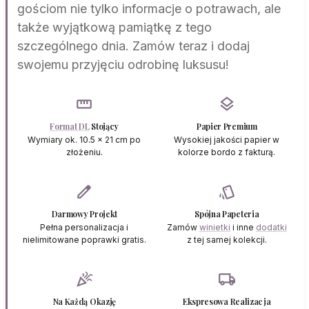
gościom nie tylko informacje o potrawach, ale
także wyjątkową pamiątkę z tego
szczególnego dnia. Zamów teraz i dodaj
swojemu przyjęciu odrobinę luksusu!
straighten
layers
Format DL
Stojący
Papier Premium
Wymiary ok. 10.5 x 21 cm po
Wysokiej jakości papier w
złożeniu.
kolorze bordo z fakturą.
edit
style
Darmowy Projekt
Spójna Papeteria
Pełna personalizacja i
Zamów
winietki
i inne
dodatki
nielimitowane poprawki gratis.
z tej samej kolekcji.
celebration
local_shipping
Na Każdą Okazję
Ekspresowa Realizacja