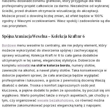
naszemu doświadczonemu grafikowi, który przygotuje dla Was
profesjonalny projekt całkowicie za darmo. Niezależnie od wybranej
ścieżki, przed drukiem otrzymacie wizualizację do akceptacji.
Możecie prosić o dowolną liczbę zmian, aż efekt będzie w 100%
zgodny z Waszymi oczekiwaniami. Wasz spokój i zadowolenie są dla
nas priorytetem.
Spójna Aranżacja Weselna – Kolekcja Kraft nr 6
Bordowe
menu weselne to centralny, ale nie jedyny element, który
możecie wykorzystać do stworzenia spójnej i zachwycającej
oprawy wizualnej. Kolekcja Kraft nr 6 to cała gama dodatków
utrzymanych w tej samej, eleganckiej stylistyce. Dobierzcie do
kompletu
winietki
na stół w kolorze bordo
, numery stołów,
zawieszki na alkohol, a nawet plany stołów. Taka konsekwencja w
doborze papeterii sprawi, że cała aranżacja będzie wyglądać
profesjonalnie i luksusowo, a goście z pewnością docenią Waszą
dbałość o detale. Troska o komfort zaproszonych osób jest
kluczowa, a piękne dodatki to jeden ze sposobów, by poczuli się oni
wyjątkowo. Warto pomyśleć także o innych aspektach, jak choćby o
tym, czy organizować
wesele bezalkoholowe
, co również można
subtelnie zakomunikować poprzez elegancką kartę z napojami.