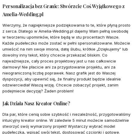
Personalizacja bez Granic: Stwórzcie Coś Wyjątkowego z
Amelia-Wedding.pl
Wierzymy, że najpiękniejsze podziękowania to te, które płyną prosto
z serca. Dlatego w Amelia-Wedding.pl dajemy Wam pełną swobodę
w tworzeniu upominków, które będą w stu procentach Wasze.
Każde pudełeczko może zostać w pełni spersonalizowane. Możecie
umieścić na nim swoje imiona, datę ślubu, krótkie „Dziękujemy” lub
dowolny inny tekst, który chcecie przekazać bliskim. Co
najważniejsze, cały proces projektowy jest u nas całkowicie
darmowy! Nie płacicie ani za przygotowanie projektu, ani za
nieograniczoną liczbę poprawek. Nasz grafik jest do Waszej
dyspozycji, aby upewnić się, że finalny produkt będzie idealnie
odzwierciedlał Waszą wizję. Chcecie zobaczyć projekt, zanim
podejmiecie decyzję? Żaden problem!
Jak Działa Nasz Kreator Online?
Dla par, które cenią sobie szybkość i niezależność, przygotowaliśmy
intuicyjny kreator online. W zaledwie 5 minut możecie samodzielnie
stworzyć swój wymarzony projekt! Wystarczy wybrać model
pudełeczka, wpisać swój tekst, dostosować czcionki i gotowe.