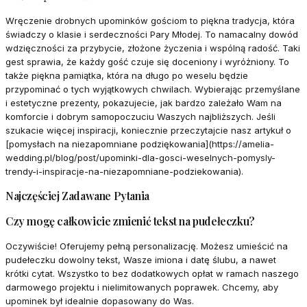
Wręczenie drobnych upominków gościom to piękna tradycja, która
świadczy o klasie i serdeczności Pary Młodej. To namacalny dowód
wdzięczności za przybycie, złożone życzenia i wspólną radość. Taki
gest sprawia, że każdy gość czuje się doceniony i wyróżniony. To
także piękna pamiątka, która na długo po weselu będzie
przypominać o tych wyjątkowych chwilach. Wybierając przemyślane
i estetyczne prezenty, pokazujecie, jak bardzo zależało Wam na
komforcie i dobrym samopoczuciu Waszych najbliższych. Jeśli
szukacie więcej inspiracji, koniecznie przeczytajcie nasz artykuł o
[pomysłach na niezapomniane podziękowania](https://amelia-
wedding.pl/blog/post/upominki-dla-gosci-weselnych-pomysly-
trendy-i-inspiracje-na-niezapomniane-podziekowania).
Najczęściej Zadawane Pytania
Czy mogę całkowicie zmienić tekst na pudełeczku?
Oczywiście! Oferujemy pełną personalizację. Możesz umieścić na
pudełeczku dowolny tekst, Wasze imiona i datę ślubu, a nawet
krótki cytat. Wszystko to bez dodatkowych opłat w ramach naszego
darmowego projektu i nielimitowanych poprawek. Chcemy, aby
upominek był idealnie dopasowany do Was.