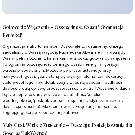
Gotowe do Wręczenia – Oszczędność Czasu i Gwarancja
Perfekcji
Organizacja ślubu to maraton. Doskonale to rozumiemy, dlatego
zadbaliśmy o Waszą wygodę. Pudełeczka Akwarele nr 7 dotrą do
Was w pełni złożone, z karmelkami w środku, gotowe do wręczenia.
To ogromna oszczędność cennego czasu i energii w gorącym
okresie przedślubnym. Możecie po prostu ustawić je przy
nakryciach gości, gdzie staną się pięknym elementem dekoracji
stołu weselnego. Taki detal, spójny z resztą papeterii, podkreśli
dbałość o całą oprawę uroczystości i sprawi, że [Wasz wielki dzień
będzie dopracowany w każdym calu](https://amelia-
wedding.pl/blog/post/jak-zadbac-o-spojnosc-stylu-
zaproszen
-z-
dekoracja-weselna). Możecie również wręczać je osobiście,
żegnając gości po zakończonej zabawie.
Mały Gest, Wielkie Znaczenie – Dlaczego Podziękowania dla
Gości są Tak Ważne?