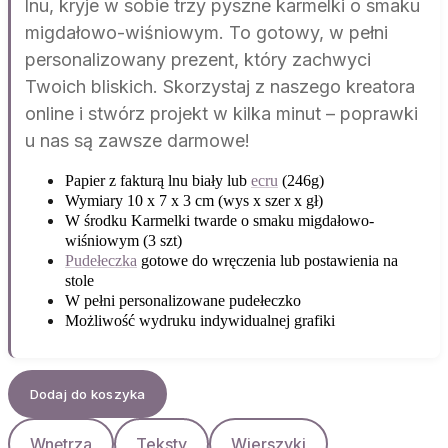
lnu, kryje w sobie trzy pyszne karmelki o smaku
migdałowo-wiśniowym. To gotowy, w pełni
personalizowany prezent, który zachwyci
Twoich bliskich. Skorzystaj z naszego kreatora
online i stwórz projekt w kilka minut – poprawki
u nas są zawsze darmowe!
Papier z fakturą lnu biały lub
ecru
(246g)
Wymiary 10 x 7 x 3 cm (wys x szer x gł)
W środku Karmelki twarde o smaku migdałowo-
wiśniowym (3 szt)
Pudełeczka
gotowe do wręczenia lub postawienia na
stole
W pełni personalizowane pudełeczko
Możliwość wydruku indywidualnej grafiki
Dodaj do koszyka
Wnętrza
Teksty
Wierszyki