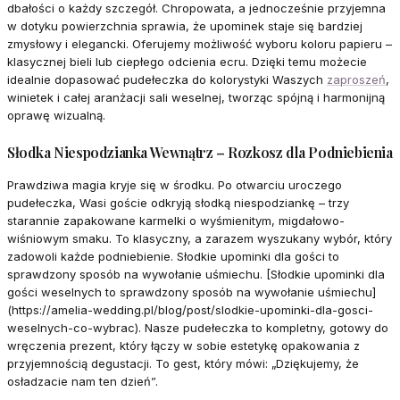
dbałości o każdy szczegół. Chropowata, a jednocześnie przyjemna
w dotyku powierzchnia sprawia, że upominek staje się bardziej
zmysłowy i elegancki. Oferujemy możliwość wyboru koloru papieru –
klasycznej bieli lub ciepłego odcienia ecru. Dzięki temu możecie
idealnie dopasować pudełeczka do kolorystyki Waszych
zaproszeń
,
winietek i całej aranżacji sali weselnej, tworząc spójną i harmonijną
oprawę wizualną.
Słodka Niespodzianka Wewnątrz – Rozkosz dla Podniebienia
Prawdziwa magia kryje się w środku. Po otwarciu uroczego
pudełeczka, Wasi goście odkryją słodką niespodziankę – trzy
starannie zapakowane karmelki o wyśmienitym, migdałowo-
wiśniowym smaku. To klasyczny, a zarazem wyszukany wybór, który
zadowoli każde podniebienie. Słodkie upominki dla gości to
sprawdzony sposób na wywołanie uśmiechu. [Słodkie upominki dla
gości weselnych to sprawdzony sposób na wywołanie uśmiechu]
(https://amelia-wedding.pl/blog/post/slodkie-upominki-dla-gosci-
weselnych-co-wybrac). Nasze pudełeczka to kompletny, gotowy do
wręczenia prezent, który łączy w sobie estetykę opakowania z
przyjemnością degustacji. To gest, który mówi: „Dziękujemy, że
osładzacie nam ten dzień”.