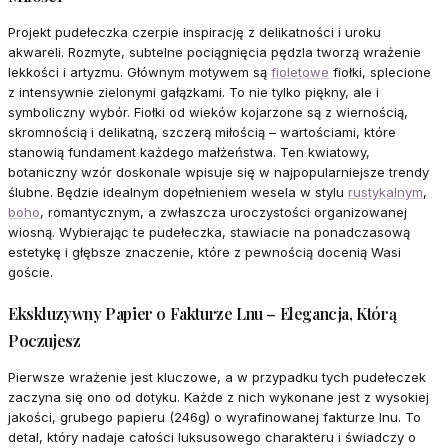
Projekt pudełeczka czerpie inspirację z delikatności i uroku
akwareli. Rozmyte, subtelne pociągnięcia pędzla tworzą wrażenie
lekkości i artyzmu. Głównym motywem są
fioletowe
fiołki, splecione
z intensywnie zielonymi gałązkami. To nie tylko piękny, ale i
symboliczny wybór. Fiołki od wieków kojarzone są z wiernością,
skromnością i delikatną, szczerą miłością – wartościami, które
stanowią fundament każdego małżeństwa. Ten kwiatowy,
botaniczny wzór doskonale wpisuje się w najpopularniejsze trendy
ślubne. Będzie idealnym dopełnieniem wesela w stylu
rustykalnym
,
boho
, romantycznym, a zwłaszcza uroczystości organizowanej
wiosną. Wybierając te pudełeczka, stawiacie na ponadczasową
estetykę i głębsze znaczenie, które z pewnością docenią Wasi
goście.
Ekskluzywny Papier o Fakturze Lnu – Elegancja, Którą
Poczujesz
Pierwsze wrażenie jest kluczowe, a w przypadku tych pudełeczek
zaczyna się ono od dotyku. Każde z nich wykonane jest z wysokiej
jakości, grubego papieru (246g) o wyrafinowanej fakturze lnu. To
detal, który nadaje całości luksusowego charakteru i świadczy o