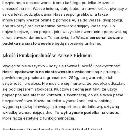
bezpłatnego dostosowania frontu każdego pudełka. Możecie
umieścić na nim Wasze imiona, datę ślubu, a nawet krótki, płynący z
serca tekst podziękowania. Nasz zespół grafików, a także
innowacyjny kreator online z pomocą AI, są do Waszej dyspozycji,
aby stworzyć projekt idealnie odzwierciedlający Wasz styl. Co
najważniejsze, sam projekt, jak i wszystkie ewentualne poprawki, są
u nas zawsze darmowe. To sprawia, że Wasze
personalizowane
pudełka na ciasto weselne
będą naprawdę unikalne.
Jakość i Funkcjonalność w Parze z Pięknem
Wygląd to nie wszystko – liczy się również jakość i praktyczność.
Nasze
opakowania na ciasto weselne
wykonane są z grubego,
powlekanego papieru o gramaturze 250g, co gwarantuje ich
sztywność i trwałość. Nie musicie się martwić, że pudełko odkształci
się pod ciężarem słodkości. Kluczową cechą jest fakt, że użyty
papier posiada atest do kontaktu z żywnością, co daje Wam pełne
bezpieczeństwo. Każde pudełko wyposażone jest w solidną,
wygodną rączkę ułatwiającą transport oraz dodatkową, sztywną
wkładkę wzmacniającą dno. To
wytrzymałe pudełka na ciasto
,
które łączą estetykę z funkcjonalnością.