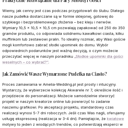
Praktyczne Rozwiązanie dla Pary Młodej i Gości
Wiemy, jak cenny jest czas podczas przygotowań do ślubu. Dlatego
nasze pudełka dostarczane są w formie sklejonej, gotowej do
szybkiego i bezproblemowego złożenia – bez kleju i nerwów.
Wymiary 10,5 x 10,5 x 10,5 cm pozwalają zapakować od 250 do 350
gramów produktu, co odpowiada solidnemu kawałkowi ciasta, kilku
muffinkom lub zestawowi pralin. To idealny rozmiar, aby Wasi goście
mogli komfortowo zabrać słodki upominek do domu. Wybór
odpowiednich podarunków jest ważną decyzją, o czym możecie
przeczytać więcej w naszym poradniku
„Słodkie upominki dla gości
weselnych – co wybrać?”
.
Jak Zamówić Wasze Wymarzone Pudełka na Ciasto?
Proces zamawiania w Amelia-Wedding.pl jest prosty i intuicyjny.
Wystarczy, że wybierzecie kolekcję Akwarele nr 7, określicie ilość i
przejdziecie do personalizacji. Możecie samodzielnie stworzyć
projekt w naszym kreatorze online lub powierzyć to zadanie
naszemu grafikowi. Po akceptacji projektu, standardowy czas
realizacji wynosi 5-7 dni roboczych. Jeśli czas Was nagli, oferujemy
usługę ekspresową (realizacja w 3-4 dni). Pamiętajcie, że
kwiatowe
motywy to jeden z wiodących trendów, co potwierdzają eksperci w