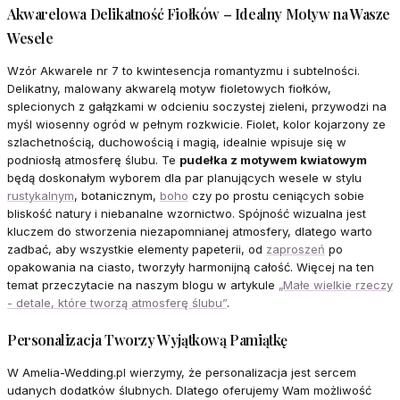
Akwarelowa Delikatność Fiołków – Idealny Motyw na Wasze
Wesele
Wzór Akwarele nr 7 to kwintesencja romantyzmu i subtelności.
Delikatny, malowany akwarelą motyw fioletowych fiołków,
splecionych z gałązkami w odcieniu soczystej zieleni, przywodzi na
myśl wiosenny ogród w pełnym rozkwicie. Fiolet, kolor kojarzony ze
szlachetnością, duchowością i magią, idealnie wpisuje się w
podniosłą atmosferę ślubu. Te
pudełka z motywem kwiatowym
będą doskonałym wyborem dla par planujących wesele w stylu
rustykalnym
, botanicznym,
boho
czy po prostu ceniących sobie
bliskość natury i niebanalne wzornictwo. Spójność wizualna jest
kluczem do stworzenia niezapomnianej atmosfery, dlatego warto
zadbać, aby wszystkie elementy papeterii, od
zaproszeń
po
opakowania na ciasto, tworzyły harmonijną całość. Więcej na ten
temat przeczytacie na naszym blogu w artykule
„Małe wielkie rzeczy
- detale, które tworzą atmosferę ślubu”
.
Personalizacja Tworzy Wyjątkową Pamiątkę
W Amelia-Wedding.pl wierzymy, że personalizacja jest sercem
udanych dodatków ślubnych. Dlatego oferujemy Wam możliwość