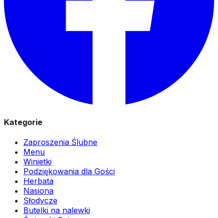
Kategorie
Zaproszenia Ślubne
Menu
Winietki
Podziękowania dla Gości
Herbata
Nasiona
Słodycze
Butelki na nalewki