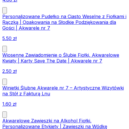
Personalizowane Pudełko na Ciasto Weselne z Fiołkami i
Rączką | Opakowania na Słodkie Podziękowania dla
Gości | Akwarele nr 7
5.50
zł
Wiosenne Zawiadomienie o Ślubie Fiołki, Akwarelowe
Kwiaty | Karty Save The Date | Akwarele nr 7
2.50
zł
Winietki Ślubne Akwarele nr 7 – Artystyczne Wizytówki
na Stół z Fakturą Lnu
1.60
zł
Akwarelowe Zawieszki na Alkohol Fiołki,
Personalizowane Etykiety | Zawieszki na Wódkę