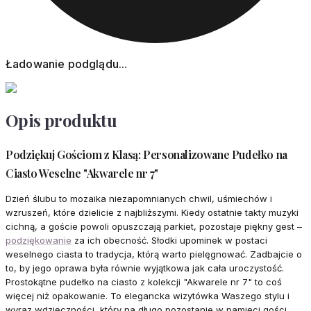
Ładowanie podglądu...
Opis produktu
Podziękuj Gościom z Klasą: Personalizowane Pudełko na
Ciasto Weselne "Akwarele nr 7"
Dzień ślubu to mozaika niezapomnianych chwil, uśmiechów i
wzruszeń, które dzielicie z najbliższymi. Kiedy ostatnie takty muzyki
cichną, a goście powoli opuszczają parkiet, pozostaje piękny gest –
podziękowanie
za ich obecność. Słodki upominek w postaci
weselnego ciasta to tradycja, którą warto pielęgnować. Zadbajcie o
to, by jego oprawa była równie wyjątkowa jak cała uroczystość.
Prostokątne pudełko na ciasto z kolekcji "Akwarele nr 7" to coś
więcej niż opakowanie. To elegancka wizytówka Waszego stylu i
wyraz wdzięczności, który na długo pozostanie w pamięci gości.