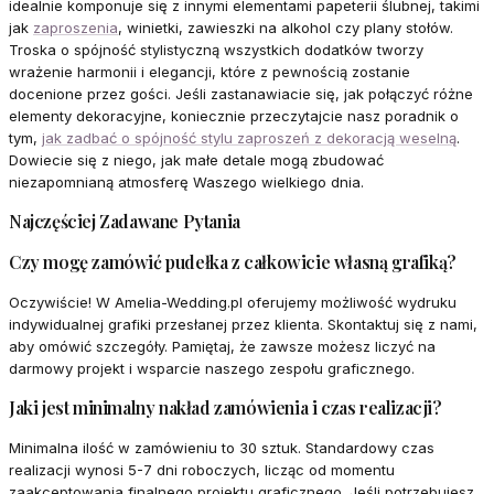
idealnie komponuje się z innymi elementami papeterii ślubnej, takimi
jak
zaproszenia
, winietki, zawieszki na alkohol czy plany stołów.
Troska o spójność stylistyczną wszystkich dodatków tworzy
wrażenie harmonii i elegancji, które z pewnością zostanie
docenione przez gości. Jeśli zastanawiacie się, jak połączyć różne
elementy dekoracyjne, koniecznie przeczytajcie nasz poradnik o
tym,
jak zadbać o spójność stylu zaproszeń z dekoracją weselną
.
Dowiecie się z niego, jak małe detale mogą zbudować
niezapomnianą atmosferę Waszego wielkiego dnia.
Najczęściej Zadawane Pytania
Czy mogę zamówić pudełka z całkowicie własną grafiką?
Oczywiście! W Amelia-Wedding.pl oferujemy możliwość wydruku
indywidualnej grafiki przesłanej przez klienta. Skontaktuj się z nami,
aby omówić szczegóły. Pamiętaj, że zawsze możesz liczyć na
darmowy projekt i wsparcie naszego zespołu graficznego.
Jaki jest minimalny nakład zamówienia i czas realizacji?
Minimalna ilość w zamówieniu to 30 sztuk. Standardowy czas
realizacji wynosi 5-7 dni roboczych, licząc od momentu
zaakceptowania finalnego projektu graficznego. Jeśli potrzebujesz