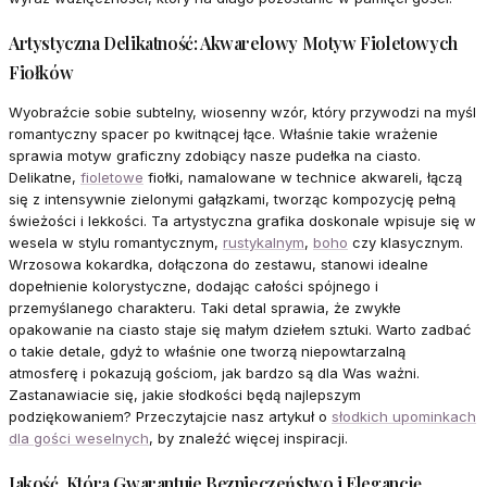
Artystyczna Delikatność: Akwarelowy Motyw Fioletowych
Fiołków
Wyobraźcie sobie subtelny, wiosenny wzór, który przywodzi na myśl
romantyczny spacer po kwitnącej łące. Właśnie takie wrażenie
sprawia motyw graficzny zdobiący nasze pudełka na ciasto.
Delikatne,
fioletowe
fiołki, namalowane w technice akwareli, łączą
się z intensywnie zielonymi gałązkami, tworząc kompozycję pełną
świeżości i lekkości. Ta artystyczna grafika doskonale wpisuje się w
wesela w stylu romantycznym,
rustykalnym
,
boho
czy klasycznym.
Wrzosowa kokardka, dołączona do zestawu, stanowi idealne
dopełnienie kolorystyczne, dodając całości spójnego i
przemyślanego charakteru. Taki detal sprawia, że zwykłe
opakowanie na ciasto staje się małym dziełem sztuki. Warto zadbać
o takie detale, gdyż to właśnie one tworzą niepowtarzalną
atmosferę i pokazują gościom, jak bardzo są dla Was ważni.
Zastanawiacie się, jakie słodkości będą najlepszym
podziękowaniem? Przeczytajcie nasz artykuł o
słodkich upominkach
dla gości weselnych
, by znaleźć więcej inspiracji.
Jakość, Która Gwarantuje Bezpieczeństwo i Elegancję