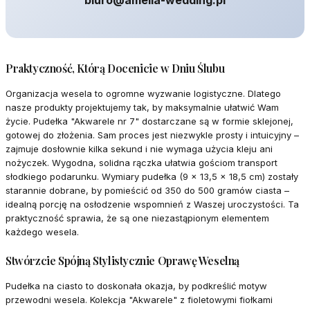
biuro@amelia-wedding.pl
Praktyczność, Którą Docenicie w Dniu Ślubu
Organizacja wesela to ogromne wyzwanie logistyczne. Dlatego
nasze produkty projektujemy tak, by maksymalnie ułatwić Wam
życie. Pudełka "Akwarele nr 7" dostarczane są w formie sklejonej,
gotowej do złożenia. Sam proces jest niezwykle prosty i intuicyjny –
zajmuje dosłownie kilka sekund i nie wymaga użycia kleju ani
nożyczek. Wygodna, solidna rączka ułatwia gościom transport
słodkiego podarunku. Wymiary pudełka (9 x 13,5 x 18,5 cm) zostały
starannie dobrane, by pomieścić od 350 do 500 gramów ciasta –
idealną porcję na osłodzenie wspomnień z Waszej uroczystości. Ta
praktyczność sprawia, że są one niezastąpionym elementem
każdego wesela.
Stwórzcie Spójną Stylistycznie Oprawę Weselną
Pudełka na ciasto to doskonała okazja, by podkreślić motyw
przewodni wesela. Kolekcja "Akwarele" z fioletowymi fiołkami