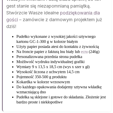
gest stanie się niezapomnianą pamiątką.
Stwórzcie Wasze idealne
podziękowania dla
gości
– zamówcie z darmowym projektem już
dziś!
Pudełko wykonane z wysokiej jakości sztywnego
kartonu GC-1-300 g w kolorze białym
Użyty papier posiada atest do kontaktu z żywnością
Na froncie papier z fakturą lnu biały lub
ecru
(246g)
Personalizowana przednia strona pudełka
Możliwość wydruku indywidualnej grafiki
Wymiary 9 x 13,5 x 18,5 cm (wys x szer x gł)
Wysokość liczona z uchwytem 14,5 cm
Pojemność 350-500 g produktu
Kokardka w kolorze wrzosowym
Do każdego opakowania dodajemy sztywna wkładkę
wzmacniającą dno
Pudełka są sklejone i gotowe do składania. Złożenie jest
bardzo proste i niekłopotliwe