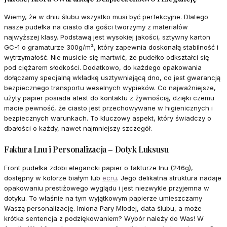
Wiemy, że w dniu ślubu wszystko musi być perfekcyjne. Dlatego
nasze pudełka na ciasto dla gości tworzymy z materiałów
najwyższej klasy. Podstawą jest wysokiej jakości, sztywny karton
GC-1 o gramaturze 300g/m², który zapewnia doskonałą stabilność i
wytrzymałość. Nie musicie się martwić, że pudełko odkształci się
pod ciężarem słodkości. Dodatkowo, do każdego opakowania
dołączamy specjalną wkładkę usztywniającą dno, co jest gwarancją
bezpiecznego transportu weselnych wypieków. Co najważniejsze,
użyty papier posiada atest do kontaktu z żywnością, dzięki czemu
macie pewność, że ciasto jest przechowywane w higienicznych i
bezpiecznych warunkach. To kluczowy aspekt, który świadczy o
dbałości o każdy, nawet najmniejszy szczegół.
Faktura Lnu i Personalizacja – Dotyk Luksusu
Front pudełka zdobi elegancki papier o fakturze lnu (246g),
dostępny w kolorze białym lub
ecru
. Jego delikatna struktura nadaje
opakowaniu prestiżowego wyglądu i jest niezwykle przyjemna w
dotyku. To właśnie na tym wyjątkowym papierze umieszczamy
Waszą personalizację. Imiona Pary Młodej, data ślubu, a może
krótka sentencja z podziękowaniem? Wybór należy do Was! W