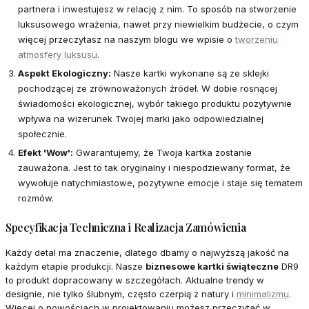
partnera i inwestujesz w relację z nim. To sposób na stworzenie
luksusowego wrażenia, nawet przy niewielkim budżecie, o czym
więcej przeczytasz na naszym blogu we wpisie o
tworzeniu
atmosfery luksusu
.
Aspekt Ekologiczny:
Nasze kartki wykonane są ze sklejki
pochodzącej ze zrównoważonych źródeł. W dobie rosnącej
świadomości ekologicznej, wybór takiego produktu pozytywnie
wpływa na wizerunek Twojej marki jako odpowiedzialnej
społecznie.
Efekt 'Wow':
Gwarantujemy, że Twoja kartka zostanie
zauważona. Jest to tak oryginalny i niespodziewany format, że
wywołuje natychmiastowe, pozytywne emocje i staje się tematem
rozmów.
Specyfikacja Techniczna i Realizacja Zamówienia
Każdy detal ma znaczenie, dlatego dbamy o najwyższą jakość na
każdym etapie produkcji. Nasze
biznesowe kartki świąteczne
DR9
to produkt dopracowany w szczegółach. Aktualne trendy w
designie, nie tylko ślubnym, często czerpią z natury i
minimalizmu
.
Więcej o nowościach w projektowaniu możesz przeczytać w