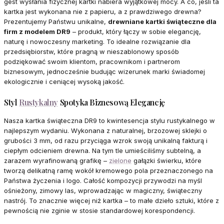
gest wysłania fizycznej kartki nabiera wyjątkowej mocy. A co, jeśli ta
kartka jest wykonana nie z papieru, a z prawdziwego drewna?
Prezentujemy Państwu unikalne,
drewniane kartki świąteczne dla
firm z modelem DR9
– produkt, który łączy w sobie elegancję,
naturę i nowoczesny marketing. To idealne rozwiązanie dla
przedsiębiorstw, które pragną w nieszablonowy sposób
podziękować swoim klientom, pracownikom i partnerom
biznesowym, jednocześnie budując wizerunek marki świadomej
ekologicznie i ceniącej wysoką jakość.
Styl
Rustykalny
Spotyka Biznesową Elegancję
Nasza kartka świąteczna DR9 to kwintesencja stylu rustykalnego w
najlepszym wydaniu. Wykonana z naturalnej, brzozowej sklejki o
grubości 3 mm, od razu przyciąga wzrok swoją unikalną fakturą i
ciepłym odcieniem drewna. Na tym tle umieściliśmy subtelną, a
zarazem wyrafinowaną grafikę –
zielone
gałązki świerku, które
tworzą delikatną ramę wokół kremowego pola przeznaczonego na
Państwa życzenia i logo. Całość kompozycji przywodzi na myśl
ośnieżony, zimowy las, wprowadzając w magiczny, świąteczny
nastrój. To znacznie więcej niż kartka – to małe dzieło sztuki, które z
pewnością nie zginie w stosie standardowej korespondencji.