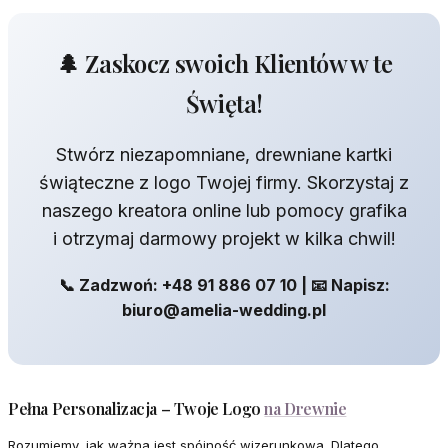
🌲 Zaskocz swoich Klientów w te
Święta!
Stwórz niezapomniane, drewniane kartki
świąteczne z logo Twojej firmy. Skorzystaj z
naszego kreatora online lub pomocy grafika
i otrzymaj darmowy projekt w kilka chwil!
📞 Zadzwoń: +48 91 886 07 10 | 📧 Napisz:
biuro@amelia-wedding.pl
Pełna Personalizacja – Twoje Logo
na Drewnie
Rozumiemy, jak ważna jest spójność wizerunkowa. Dlatego