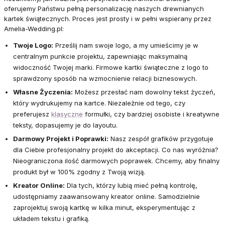
oferujemy Państwu pełną personalizację naszych drewnianych
kartek świątecznych. Proces jest prosty i w pełni wspierany przez
Amelia-Wedding.pl:
Twoje Logo:
Prześlij nam swoje logo, a my umieścimy je w
centralnym punkcie projektu, zapewniając maksymalną
widoczność Twojej marki. Firmowe kartki świąteczne z logo to
sprawdzony sposób na wzmocnienie relacji biznesowych.
Własne Życzenia:
Możesz przesłać nam dowolny tekst życzeń,
który wydrukujemy na kartce. Niezależnie od tego, czy
preferujesz
klasyczne
formułki, czy bardziej osobiste i kreatywne
teksty, dopasujemy je do layoutu.
Darmowy Projekt i Poprawki:
Nasz zespół grafików przygotuje
dla Ciebie profesjonalny projekt do akceptacji. Co nas wyróżnia?
Nieograniczona ilość darmowych poprawek. Chcemy, aby finalny
produkt był w 100% zgodny z Twoją wizją.
Kreator Online:
Dla tych, którzy lubią mieć pełną kontrolę,
udostępniamy zaawansowany kreator online. Samodzielnie
zaprojektuj swoją kartkę w kilka minut, eksperymentując z
układem tekstu i grafiką.