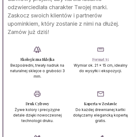
odzwierciedlała charakter Twojej marki.
Zaskocz swoich klientów i partnerów
upominkiem, który zostanie z nimi na dłużej.
Zamów już dziś!
forest
straighten
Ekologiczna Sklejka
Format A5
Bezpośredni, trwały nadruk na
Wymiar ok. 21 x 15 cm, idealny
naturalnej sklejce o grubości 3
do wysyłki i ekspozycji.
mm.
print
mail
Druk Cyfrowy
Koperta w Zestawie
Żywe kolory i precyzyjne
Do każdej drewnianej kartki
detale dzięki nowoczesnej
dołączamy elegancką kopertę
technologii druku.
gratis.