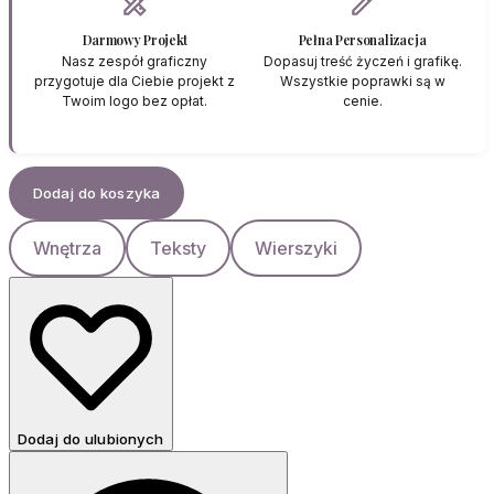
design_services
edit
Darmowy Projekt
Pełna Personalizacja
Nasz zespół graficzny
Dopasuj treść życzeń i grafikę.
przygotuje dla Ciebie projekt z
Wszystkie poprawki są w
Twoim logo bez opłat.
cenie.
Dodaj do koszyka
Wnętrza
Teksty
Wierszyki
Dodaj do ulubionych