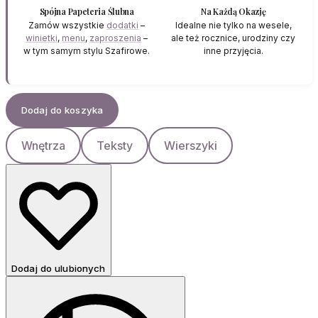
Spójna Papeteria Ślubna
Na Każdą Okazję
Zamów wszystkie
dodatki
–
Idealne nie tylko na wesele,
winietki
,
menu
,
zaproszenia
–
ale też rocznice, urodziny czy
w tym samym stylu Szafirowe.
inne przyjęcia.
Dodaj do koszyka
Wnętrza
Teksty
Wierszyki
Dodaj do ulubionych