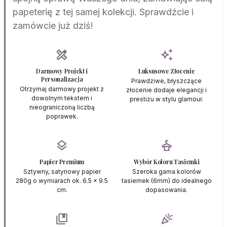
papeterię z tej samej kolekcji. Sprawdźcie i
zamówcie już dziś!
design_services
auto_awesome
Darmowy Projekt i
Luksusowe Złocenie
Personalizacja
Prawdziwe, błyszczące
Otrzymaj darmowy projekt z
złocenie dodaje elegancji i
dowolnym tekstem i
prestiżu w stylu glamour.
nieograniczoną liczbą
poprawek.
layers
styler
Papier Premium
Wybór Koloru Tasiemki
Sztywny, satynowy papier
Szeroka gama kolorów
280g o wymiarach ok. 6.5 x 9.5
tasiemek (6mm) do idealnego
cm.
dopasowania.
collections_bookmark
celebration