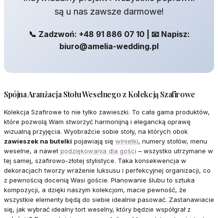
są u nas zawsze darmowe!
📞 Zadzwoń: +48 91 886 07 10 | 📧 Napisz:
biuro@amelia-wedding.pl
Spójna Aranżacja Stołu Weselnego z Kolekcją Szafirowe
Kolekcja Szafirowe to nie tylko zawieszki. To cała gama produktów,
które pozwolą Wam stworzyć harmonijną i elegancką oprawę
wizualną przyjęcia. Wyobraźcie sobie stoły, na których obok
zawieszek na butelki
pojawiają się
winietki
, numery stołów, menu
weselne, a nawet
podziękowania dla gości
– wszystko utrzymane w
tej samej, szafirowo-złotej stylistyce. Taka konsekwencja w
dekoracjach tworzy wrażenie luksusu i perfekcyjnej organizacji, co
z pewnością docenią Wasi goście. Planowanie ślubu to sztuka
kompozycji, a dzięki naszym kolekcjom, macie pewność, że
wszystkie elementy będą do siebie idealnie pasować. Zastanawiacie
się, jak wybrać idealny tort weselny, który będzie współgrał z