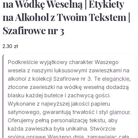
na Wódkę Weselną | Etykiety
na Alkohol z Twoim Tekstem |
Szafirowe nr 3
2.30
zł
Podkreślcie wyjątkowy charakter Waszego
wesela z naszymi luksusowymi zawieszkami na
alkohol z kolekcji Szafirowe nr 3. Te
eleganckie
,
złocone zawieszki na wódkę weselną dodadzą
blasku każdej butelce i zachwycą gości.
Wykonane z najwyższej jakości papieru
satynowego, gwarantują trwałość i styl
glamour
.
Oferujemy pełną personalizację tekstu, aby
każda zawieszka była unikalna. Stwórzcie
spójną oprawę Waszego dnia, zamawiając całą