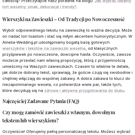
całością? Przeczytajcie nasz poradnik na blogu:
Jak wybrać idealny
tort weselny: smak, dekoracje i trendy?
.
Wierszyki na Zawieszki – Od Tradycji po Nowoczesność
Wybór odpowiedniego tekstu na zawieszkę to ważna decyzja. Może
on nadać ton toastom i stać się miłym akcentem humorystycznym. W
Amelia-Wedding.pl udostępniamy bogatą bazę gotowych
wierszyków i tekstów na zawieszki weselne
, od klasycznych
przyśpiewek po nowoczesne, dowcipne hasła. Oczywiście, zawsze
możecie przesłać nam własną propozycję, którą z przyjemnością
umieścimy na Waszych zawieszkach. Czasem to właśnie te detale,
jak dobrze dobrany tekst, sprawiają, że goście czują się swobodnie i
chętniej włączają do wspólnej zabawy. A dobra zabawa to klucz do
niezapomnianego wesela, co potwierdza wiele par, także tych,
które decydują się na
zdrowe i aktywne przygotowania do ślubu
.
Najczęściej Zadawane Pytania (FAQ)
Czy mogę zamówić zawieszki z własnym, dowolnym
tekstem lub wierszykiem?
Oczywiście! Oferujemy pełną personalizację tekstu. Możesz wybrać