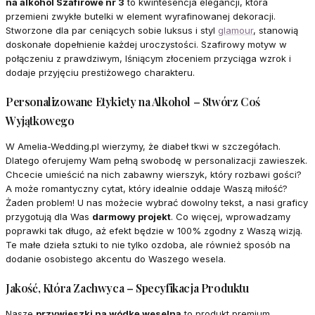
na alkohol Szafirowe nr 3
to kwintesencja elegancji, która
przemieni zwykłe butelki w element wyrafinowanej dekoracji.
Stworzone dla par ceniących sobie luksus i styl
glamour
, stanowią
doskonałe dopełnienie każdej uroczystości. Szafirowy motyw w
połączeniu z prawdziwym, lśniącym złoceniem przyciąga wzrok i
dodaje przyjęciu prestiżowego charakteru.
Personalizowane Etykiety na Alkohol – Stwórz Coś
Wyjątkowego
W Amelia-Wedding.pl wierzymy, że diabeł tkwi w szczegółach.
Dlatego oferujemy Wam pełną swobodę w personalizacji zawieszek.
Chcecie umieścić na nich zabawny wierszyk, który rozbawi gości?
A może romantyczny cytat, który idealnie oddaje Waszą miłość?
Żaden problem! U nas możecie wybrać dowolny tekst, a nasi graficy
przygotują dla Was
darmowy projekt
. Co więcej, wprowadzamy
poprawki tak długo, aż efekt będzie w 100% zgodny z Waszą wizją.
Te małe dzieła sztuki to nie tylko ozdoba, ale również sposób na
dodanie osobistego akcentu do Waszego wesela.
Jakość, Która Zachwyca – Specyfikacja Produktu
Nasze
przywieszki na wódkę weselną
to produkt premium.