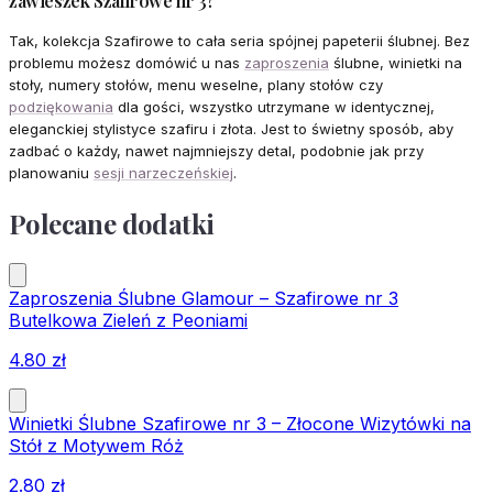
zawieszek Szafirowe nr 3?
Tak, kolekcja Szafirowe to cała seria spójnej papeterii ślubnej. Bez
problemu możesz domówić u nas
zaproszenia
ślubne, winietki na
stoły, numery stołów, menu weselne, plany stołów czy
podziękowania
dla gości, wszystko utrzymane w identycznej,
eleganckiej stylistyce szafiru i złota. Jest to świetny sposób, aby
zadbać o każdy, nawet najmniejszy detal, podobnie jak przy
planowaniu
sesji narzeczeńskiej
.
Polecane dodatki
Zaproszenia Ślubne Glamour – Szafirowe nr 3
Butelkowa Zieleń z Peoniami
4.80
zł
Winietki Ślubne Szafirowe nr 3 – Złocone Wizytówki na
Stół z Motywem Róż
2.80
zł