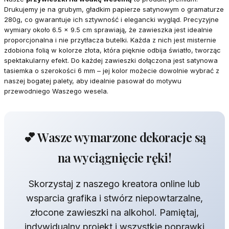
Drukujemy je na grubym, gładkim papierze satynowym o gramaturze
280g, co gwarantuje ich sztywność i elegancki wygląd. Precyzyjne
wymiary około 6.5 x 9.5 cm sprawiają, że zawieszka jest idealnie
proporcjonalna i nie przytłacza butelki. Każda z nich jest misternie
zdobiona folią w kolorze złota, która pięknie odbija światło, tworząc
spektakularny efekt. Do każdej zawieszki dołączona jest satynowa
tasiemka o szerokości 6 mm – jej kolor możecie dowolnie wybrać z
naszej bogatej palety, aby idealnie pasował do motywu
przewodniego Waszego wesela.
💕 Wasze wymarzone dekoracje są
na wyciągnięcie ręki!
Skorzystaj z naszego kreatora online lub
wsparcia grafika i stwórz niepowtarzalne,
złocone zawieszki na alkohol. Pamiętaj,
indywidualny projekt i wszystkie poprawki