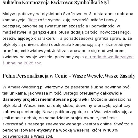
Subtelna Kompozycja Kwiatowa: Symbolika i Styl
Motyw graficzny na etykietach Szafirowe nr 3 to starannie dobrana
kompozycja.
Białe
róże symbolizują czystość, miłość i nowy
początek, piwonie są zwiastunem szczęścia i pomyślności w
małżeństwie, a gałązki eukaliptusa dodają całości nowoczesnego,
orzeźwiającego charakteru. Ta ponadczasowa grafika sprawia, że
etykiety są uniwersalne i doskonale komponują się z różnorodnymi
aranżacjami kwiatowymi. Jeśli zastanawiacie się nad wyborem
kwiatów na swoje wesele, polecamy wpis
o trendach we florystyce
ślubnej na 2025 rok
.
Pełna Personalizacja w Cenie – Wasze Wesele, Wasze Zasady
W Amelia-Wedding.pl wierzymy, że papeteria ślubna powinna być
tak unikalna, jak Wasza miłość. Dlatego oferujemy
całkowicie
darmowy projekt i nielimitowane poprawki
. Możecie umieścić na
etykietach Wasze imiona, datę ślubu, dowolny wierszyk, cytat czy
zabawną sentencję. Nasz grafik przygotuje dla Was wizualizację, a
jeśli macie ochotę na samodzielne projektowanie, możecie
skorzystać z naszego zaawansowanego kreatora online. Stwórzcie
personalizowane etykiety na wódkę weselną, które w 100%
odzwierciedlają Wasz styl.