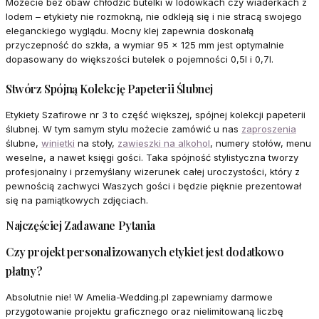
Możecie bez obaw chłodzić butelki w lodówkach czy wiaderkach z
lodem – etykiety nie rozmokną, nie odkleją się i nie stracą swojego
eleganckiego wyglądu. Mocny klej zapewnia doskonałą
przyczepność do szkła, a wymiar 95 x 125 mm jest optymalnie
dopasowany do większości butelek o pojemności 0,5l i 0,7l.
Stwórz Spójną Kolekcję Papeterii Ślubnej
Etykiety Szafirowe nr 3 to część większej, spójnej kolekcji papeterii
ślubnej. W tym samym stylu możecie zamówić u nas
zaproszenia
ślubne,
winietki
na stoły,
zawieszki na alkohol
, numery stołów, menu
weselne, a nawet księgi gości. Taka spójność stylistyczna tworzy
profesjonalny i przemyślany wizerunek całej uroczystości, który z
pewnością zachwyci Waszych gości i będzie pięknie prezentował
się na pamiątkowych zdjęciach.
Najczęściej Zadawane Pytania
Czy projekt personalizowanych etykiet jest dodatkowo
płatny?
Absolutnie nie! W Amelia-Wedding.pl zapewniamy darmowe
przygotowanie projektu graficznego oraz nielimitowaną liczbę