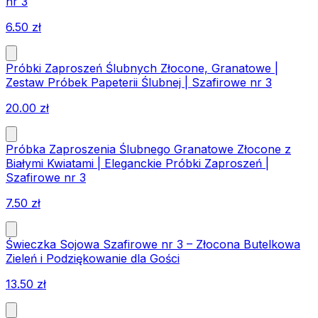
nr 3
6.50
zł
Próbki Zaproszeń Ślubnych Złocone, Granatowe |
Zestaw Próbek Papeterii Ślubnej | Szafirowe nr 3
20.00
zł
Próbka Zaproszenia Ślubnego Granatowe Złocone z
Białymi Kwiatami | Eleganckie Próbki Zaproszeń |
Szafirowe nr 3
7.50
zł
Świeczka Sojowa Szafirowe nr 3 – Złocona Butelkowa
Zieleń i Podziękowanie dla Gości
13.50
zł