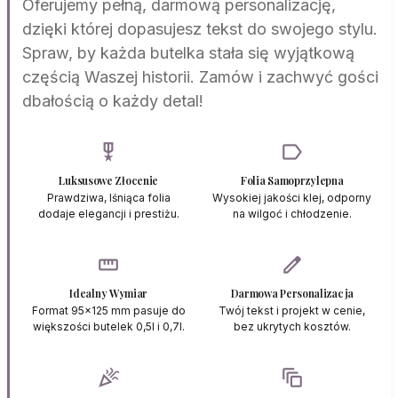
Oferujemy pełną, darmową personalizację,
dzięki której dopasujesz tekst do swojego stylu.
Spraw, by każda butelka stała się wyjątkową
częścią Waszej historii. Zamów i zachwyć gości
dbałością o każdy detal!
military_tech
label
Luksusowe Złocenie
Folia Samoprzylepna
Prawdziwa, lśniąca folia
Wysokiej jakości klej, odporny
dodaje elegancji i prestiżu.
na wilgoć i chłodzenie.
straighten
edit
Idealny Wymiar
Darmowa Personalizacja
Format 95x125 mm pasuje do
Twój tekst i projekt w cenie,
większości butelek 0,5l i 0,7l.
bez ukrytych kosztów.
celebration
auto_awesome_motion