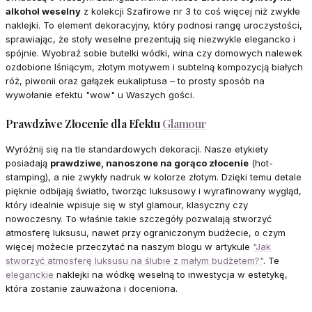
alkohol weselny
z kolekcji Szafirowe nr 3 to coś więcej niż zwykłe
naklejki. To element dekoracyjny, który podnosi rangę uroczystości,
sprawiając, że stoły weselne prezentują się niezwykle elegancko i
spójnie. Wyobraź sobie butelki wódki, wina czy domowych nalewek
ozdobione lśniącym, złotym motywem i subtelną kompozycją białych
róż, piwonii oraz gałązek eukaliptusa – to prosty sposób na
wywołanie efektu "wow" u Waszych gości.
Prawdziwe Złocenie dla Efektu
Glamour
Wyróżnij się na tle standardowych dekoracji. Nasze etykiety
posiadają
prawdziwe, nanoszone na gorąco złocenie
(hot-
stamping), a nie zwykły nadruk w kolorze złotym. Dzięki temu detale
pięknie odbijają światło, tworząc luksusowy i wyrafinowany wygląd,
który idealnie wpisuje się w styl glamour, klasyczny czy
nowoczesny. To właśnie takie szczegóły pozwalają stworzyć
atmosferę luksusu, nawet przy ograniczonym budżecie, o czym
więcej możecie przeczytać na naszym blogu w artykule
"Jak
stworzyć atmosferę luksusu na ślubie z małym budżetem?"
. Te
eleganckie
naklejki na wódkę weselną to inwestycja w estetykę,
która zostanie zauważona i doceniona.