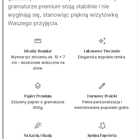
gramaturze premium stoją stabilnie i nie
wyginają się, stanowiąc piękną wizytówkę
Waszego przyjęcia.
straighten
auto_awesome
Idealny Rozmiar
Luksusowe Tłoczenie
Wymiar po złożeniu ok. 10 x 7
Elegancka wypukła ramka.
cm – doskonale widoczne na
stole.
layers
edit
Papier Premium
Darmowy Projekt
Sztywny papier o gramaturze
Pełna personalizacja i
400g.
nielimitowane poprawki gratis.
celebration
style
Na Każdą Okazję
Spójna Papeteria