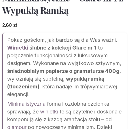
Wypukłą Ramką
2.80
zł
Pokaż gościom, jak bardzo są dla Was ważni.
Winietki
ślubne z kolekcji Glare nr 1
to
połączenie funkcjonalności z luksusowym
designem. Wykonane na wyjątkowo sztywnym,
śnieżnobiałym papierze o gramaturze 400g
,
wyróżniają się subtelną,
wypukłą ramką
(tłoczeniem)
, która nadaje im trójwymiarowej
elegancji.
Minimalistyczna
forma i ozdobna czcionka
sprawiają, że
winietki
te są czytelne i doskonale
komponują się z każdą aranżacją stołu – od
glamour
po nowoczesny minimalizm. Dzięki