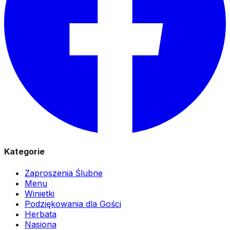
Kategorie
Zaproszenia Ślubne
Menu
Winietki
Podziękowania dla Gości
Herbata
Nasiona