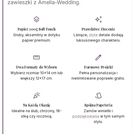
zawieszki z Amelia-Wedding.
layers
auto_awesome
Papier 300g Soft Touch
Prawdziwe Złocenie
Gruby, aksamitny w dotyku
Lśniące,
złote
detale dodają
papier premium.
luksusowego charakteru.
straighten
edit
Dwa Formaty do Wyboru
Darmowy Projekt
Wybierz rozmiar 10x14 cm lub
Pełna personalizacja i
większy 12x17 cm.
nielimitowane poprawki gratis.
celebration
style
Na Każdą Okazję
Spójna Papeteria
Idealne na ślub, chrzciny, 18-
Zamów winietki i
stkę czy rocznicę.
podziękowania
w tym samym
stylu.