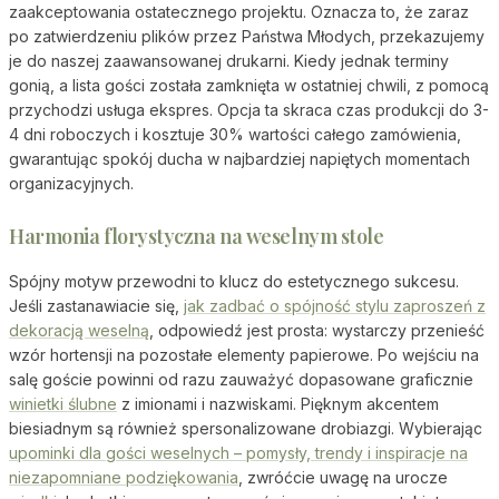
zaakceptowania ostatecznego projektu. Oznacza to, że zaraz
po zatwierdzeniu plików przez Państwa Młodych, przekazujemy
je do naszej zaawansowanej drukarni. Kiedy jednak terminy
gonią, a lista gości została zamknięta w ostatniej chwili, z pomocą
przychodzi usługa ekspres. Opcja ta skraca czas produkcji do 3-
4 dni roboczych i kosztuje 30% wartości całego zamówienia,
gwarantując spokój ducha w najbardziej napiętych momentach
organizacyjnych.
Harmonia florystyczna na weselnym stole
Spójny motyw przewodni to klucz do estetycznego sukcesu.
Jeśli zastanawiacie się,
jak zadbać o spójność stylu zaproszeń z
dekoracją weselną
, odpowiedź jest prosta: wystarczy przenieść
wzór hortensji na pozostałe elementy papierowe. Po wejściu na
salę goście powinni od razu zauważyć dopasowane graficznie
winietki ślubne
z imionami i nazwiskami. Pięknym akcentem
biesiadnym są również spersonalizowane drobiazgi. Wybierając
upominki dla gości weselnych – pomysły, trendy i inspiracje na
niezapomniane podziękowania
, zwróćcie uwagę na urocze