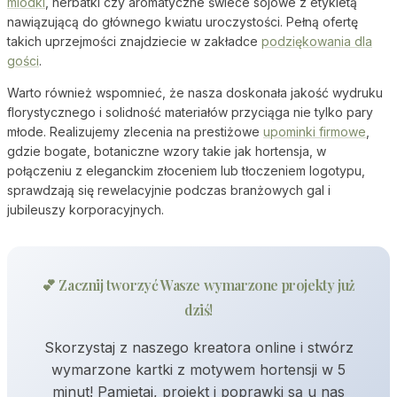
miodki
, herbatki czy aromatyczne świece sojowe z etykietą
nawiązującą do głównego kwiatu uroczystości. Pełną ofertę
takich uprzejmości znajdziecie w zakładce
podziękowania dla
gości
.
Warto również wspomnieć, że nasza doskonała jakość wydruku
florystycznego i solidność materiałów przyciąga nie tylko pary
młode. Realizujemy zlecenia na prestiżowe
upominki firmowe
,
gdzie bogate, botaniczne wzory takie jak hortensja, w
połączeniu z eleganckim złoceniem lub tłoczeniem logotypu,
sprawdzają się rewelacyjnie podczas branżowych gal i
jubileuszy korporacyjnych.
💕 Zacznij tworzyć Wasze wymarzone projekty już
dziś!
Skorzystaj z naszego kreatora online i stwórz
wymarzone kartki z motywem hortensji w 5
minut! Pamiętaj, projekt i poprawki są u nas