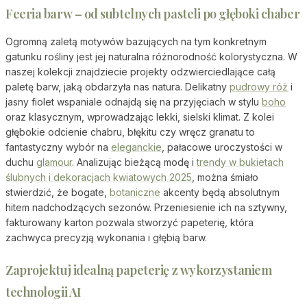
Feeria barw – od subtelnych pasteli po głęboki chaber
Ogromną zaletą motywów bazujących na tym konkretnym
gatunku rośliny jest jej naturalna różnorodność kolorystyczna. W
naszej kolekcji znajdziecie projekty odzwierciedlające całą
paletę barw, jaką obdarzyła nas natura. Delikatny
pudrowy róż
i
jasny fiolet wspaniale odnajdą się na przyjęciach w stylu
boho
oraz klasycznym, wprowadzając lekki, sielski klimat. Z kolei
głębokie odcienie chabru, błękitu czy wręcz granatu to
fantastyczny wybór na
eleganckie
, pałacowe uroczystości w
duchu
glamour
. Analizując bieżącą modę i
trendy w bukietach
ślubnych i dekoracjach kwiatowych 2025
, można śmiało
stwierdzić, że bogate,
botaniczne
akcenty będą absolutnym
hitem nadchodzących sezonów. Przeniesienie ich na sztywny,
fakturowany karton pozwala stworzyć papeterię, która
zachwyca precyzją wykonania i głębią barw.
Zaprojektuj idealną papeterię z wykorzystaniem
technologii AI