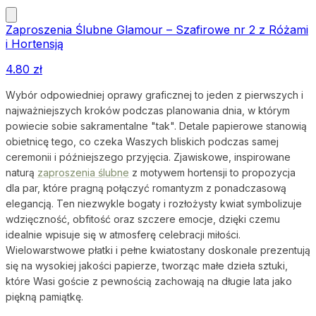
Zaproszenia Ślubne Glamour – Szafirowe nr 2 z Różami
i Hortensją
4.80
zł
Wybór odpowiedniej oprawy graficznej to jeden z pierwszych i
najważniejszych kroków podczas planowania dnia, w którym
powiecie sobie sakramentalne "tak". Detale papierowe stanowią
obietnicę tego, co czeka Waszych bliskich podczas samej
ceremonii i późniejszego przyjęcia. Zjawiskowe, inspirowane
naturą
zaproszenia ślubne
z motywem hortensji to propozycja
dla par, które pragną połączyć romantyzm z ponadczasową
elegancją. Ten niezwykle bogaty i rozłożysty kwiat symbolizuje
wdzięczność, obfitość oraz szczere emocje, dzięki czemu
idealnie wpisuje się w atmosferę celebracji miłości.
Wielowarstwowe płatki i pełne kwiatostany doskonale prezentują
się na wysokiej jakości papierze, tworząc małe dzieła sztuki,
które Wasi goście z pewnością zachowają na długie lata jako
piękną pamiątkę.