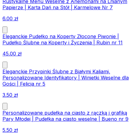
Rustykalne Menu Weselne z Anemonami na Lnianym
Papierze | Karta Dań na Stół | Karmelowe Nr 7
6.00
zł
Eleganckie Pudełko na Koperty Złocone Piwonie |
Pudełko Ślubne na Koperty i Życzenia | Rubin nr 11
45.00
zł
Eleganckie Przypinki Ślubne z Białymi Kaliami,
Personalizowane Identyfikatory | Winietki Weselne dla
Gości | Felicja nr 5
3.50
zł
Personalizowane pudełka na ciasto z rączką i grafiką
Pary Młodej | Pudełka na ciasto weselne | Bueno nr 9
5.50
zł