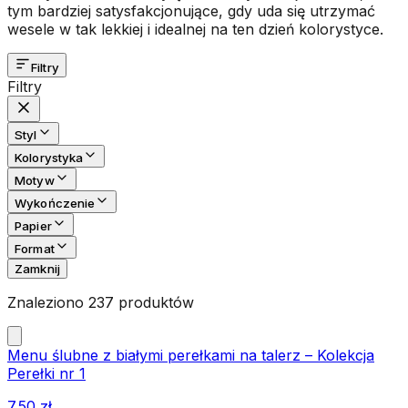
tym bardziej satysfakcjonujące, gdy uda się utrzymać
wesele w tak lekkiej i idealnej na ten dzień kolorystyce.
Filtry
Filtry
Styl
Kolorystyka
Motyw
Wykończenie
Papier
Format
Zamknij
Znaleziono 237 produktów
Menu ślubne z białymi perełkami na talerz – Kolekcja
Perełki nr 1
7.50
zł