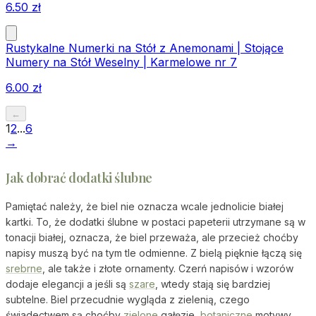
6.50
zł
Rustykalne Numerki na Stół z Anemonami | Stojące
Numery na Stół Weselny | Karmelowe nr 7
6.00
zł
←
1
2
...
6
→
Jak dobrać dodatki ślubne
Pamiętać należy, że biel nie oznacza wcale jednolicie białej
kartki. To, że dodatki ślubne w postaci papeterii utrzymane są w
tonacji białej, oznacza, że biel przeważa, ale przecież choćby
napisy muszą być na tym tle odmienne. Z bielą pięknie łączą się
srebrne
, ale także i złote ornamenty. Czerń napisów i wzorów
dodaje elegancji a jeśli są
szare
, wtedy stają się bardziej
subtelne. Biel przecudnie wygląda z zielenią, czego
świadectwem są choćby
zielone
gałęzie,
botaniczne
motywy,