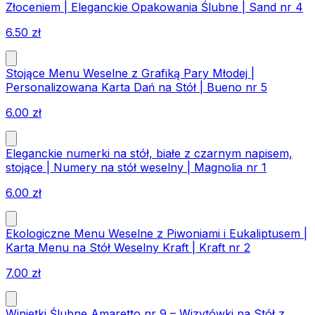
Złoceniem | Eleganckie Opakowania Ślubne | Sand nr 4
6.50
zł
Stojące Menu Weselne z Grafiką Pary Młodej |
Personalizowana Karta Dań na Stół | Bueno nr 5
6.00
zł
Eleganckie numerki na stół, białe z czarnym napisem,
stojące | Numery na stół weselny | Magnolia nr 1
6.00
zł
Ekologiczne Menu Weselne z Piwoniami i Eukaliptusem |
Karta Menu na Stół Weselny Kraft | Kraft nr 2
7.00
zł
Winietki Ślubne Amaretto nr 9 – Wizytówki na Stół z