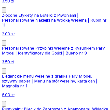
3.50
zł
Złocone Etykiety na Butelki z Piwoniami |
Personalizowane Naklejki na Wódkę Weselną | Rubin nr
11
2.00
zł
Personalizowane Przypinki Weselne z Rysunkiem Pary
Młodej | Identyfikatory dla Gości | Bueno nr 9
3.50
zł
Eleganckie menu weselne z grafiką Pary Młodej,
sztywny papier | Menu na stół weselny, karta dań |
Magnolia nr 1
6.00
zł
Rustykalny Bilecik do Zaproszeń z Anemonami, Wkładka