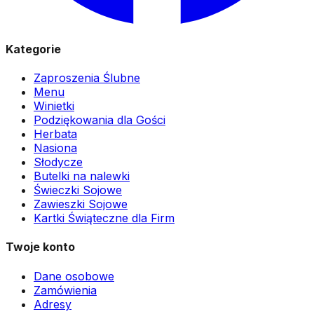
Kategorie
Zaproszenia Ślubne
Menu
Winietki
Podziękowania dla Gości
Herbata
Nasiona
Słodycze
Butelki na nalewki
Świeczki Sojowe
Zawieszki Sojowe
Kartki Świąteczne dla Firm
Twoje konto
Dane osobowe
Zamówienia
Adresy