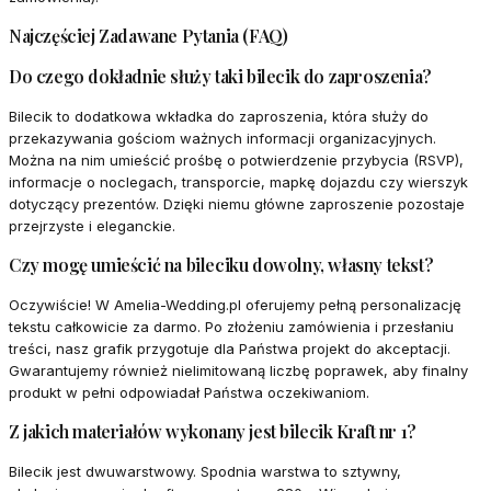
Najczęściej Zadawane Pytania (FAQ)
Do czego dokładnie służy taki bilecik do zaproszenia?
Bilecik to dodatkowa wkładka do zaproszenia, która służy do
przekazywania gościom ważnych informacji organizacyjnych.
Można na nim umieścić prośbę o potwierdzenie przybycia (RSVP),
informacje o noclegach, transporcie, mapkę dojazdu czy wierszyk
dotyczący prezentów. Dzięki niemu główne zaproszenie pozostaje
przejrzyste i eleganckie.
Czy mogę umieścić na bileciku dowolny, własny tekst?
Oczywiście! W Amelia-Wedding.pl oferujemy pełną personalizację
tekstu całkowicie za darmo. Po złożeniu zamówienia i przesłaniu
treści, nasz grafik przygotuje dla Państwa projekt do akceptacji.
Gwarantujemy również nielimitowaną liczbę poprawek, aby finalny
produkt w pełni odpowiadał Państwa oczekiwaniom.
Z jakich materiałów wykonany jest bilecik Kraft nr 1?
Bilecik jest dwuwarstwowy. Spodnia warstwa to sztywny,