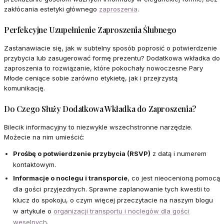
zakłócania estetyki głównego
zaproszenia
.
Perfekcyjne Uzupełnienie Zaproszenia Ślubnego
Zastanawiacie się, jak w subtelny sposób poprosić o potwierdzenie
przybycia lub zasugerować formę prezentu? Dodatkowa wkładka do
zaproszenia to rozwiązanie, które pokochały nowoczesne Pary
Młode ceniące sobie zarówno etykietę, jak i przejrzystą
komunikację.
Do Czego Służy Dodatkowa Wkładka do Zaproszenia?
Bilecik informacyjny to niezwykle wszechstronne narzędzie.
Możecie na nim umieścić:
Prośbę o potwierdzenie przybycia (RSVP)
z datą i numerem
kontaktowym.
Informacje o noclegu i transporcie
, co jest nieocenioną pomocą
dla gości przyjezdnych. Sprawne zaplanowanie tych kwestii to
klucz do spokoju, o czym więcej przeczytacie na naszym blogu
w artykule o
organizacji transportu i noclegów dla gości
weselnych
.