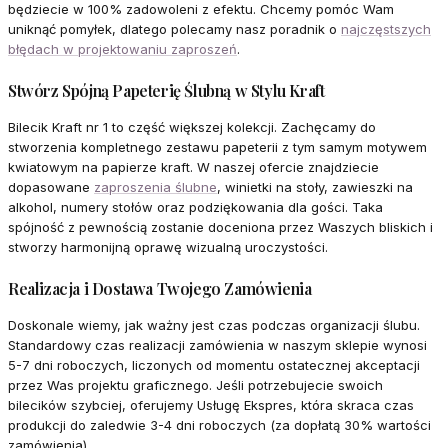
będziecie w 100% zadowoleni z efektu. Chcemy pomóc Wam
uniknąć pomyłek, dlatego polecamy nasz poradnik o
najczęstszych
błędach w projektowaniu zaproszeń
.
Stwórz Spójną Papeterię Ślubną w Stylu Kraft
Bilecik Kraft nr 1 to część większej kolekcji. Zachęcamy do
stworzenia kompletnego zestawu papeterii z tym samym motywem
kwiatowym na papierze kraft. W naszej ofercie znajdziecie
dopasowane
zaproszenia ślubne
, winietki na stoły, zawieszki na
alkohol, numery stołów oraz podziękowania dla gości. Taka
spójność z pewnością zostanie doceniona przez Waszych bliskich i
stworzy harmonijną oprawę wizualną uroczystości.
Realizacja i Dostawa Twojego Zamówienia
Doskonale wiemy, jak ważny jest czas podczas organizacji ślubu.
Standardowy czas realizacji zamówienia w naszym sklepie wynosi
5-7 dni roboczych, liczonych od momentu ostatecznej akceptacji
przez Was projektu graficznego. Jeśli potrzebujecie swoich
bilecików szybciej, oferujemy Usługę Ekspres, która skraca czas
produkcji do zaledwie 3-4 dni roboczych (za dopłatą 30% wartości
zamówienia).