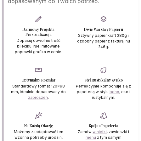
dopasowanym do Twoich potrzeb.
edit
layers
Darmowy Projekt i
Dwie Warstwy Papieru
Personalizacja
Sztywny papier kraft 280g i
Dopasuj dowolnie treść
ozdobny papier z fakturą lnu
bileciku. Nielimitowane
246g.
poprawki grafika w cenie.
straighten
eco
Optymalny Rozmiar
Styl Rustykalny & Eko
Standardowy format 120x98
Perfekcyjnie komponuje się z
mm, idealnie dopasowany do
papeterią w stylu
boho
, eko i
zaproszeń
.
rustykalnym.
celebration
style
Na Każdą Okazję
Spójna Papeteria
Możemy zaadaptować ten
Zamów
winietki
, zawieszki i
wzór na potrzeby urodzin,
menu
z tym samym