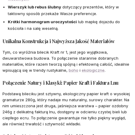
Wierszyk lub rebus ślubny
dotyczący prezentów, który w
taktowny sposób przekaże Wasze preferencje.
Krótki harmonogram uroczystości
lub mapkę dojazdu do
kościoła i na salę weselną.
Unikalna Konstrukcja i Najwyższa Jakość Materiałów
Tym, co wyróżnia bilecik Kraft nr 1, jest jego wyjątkowa,
dwuwarstwowa budowa. To połączenie starannie dobranych
materiałów, które razem tworzą spójną i efektowną całość, idealnie
wpisującą się w trendy rustykalne,
boho
i
ekologiczne
.
Połączenie Natury i Klasyki: Papier Kraft i Faktura Lnu
Podstawą bileciku jest sztywny, ekologiczny papier kraft o wysokiej
gramaturze 280g, który nadaje mu naturalny, surowy charakter. Na
nim umieszczona jest druga, jaśniejsza warstwa – papier ozdobny
246g z delikatną fakturą lnu, dostępny w odcieniu czystej bieli lub
ciepłego ecru. To połączenie gwarantuje nie tylko piękny wygląd,
ale również trwałość i sztywność wkładki.