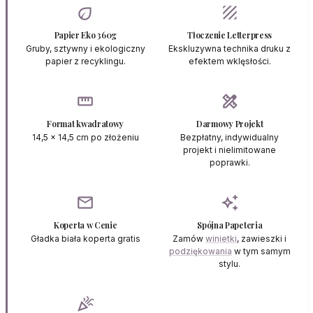
eco
texture
Papier Eko 360g
Tłoczenie Letterpress
Gruby, sztywny i ekologiczny
Ekskluzywna technika druku z
papier z recyklingu.
efektem wklęsłości.
straighten
design_services
Format kwadratowy
Darmowy Projekt
14,5 x 14,5 cm po złożeniu
Bezpłatny, indywidualny
projekt i nielimitowane
poprawki.
mail
auto_awesome
Koperta w Cenie
Spójna Papeteria
Gładka biała koperta gratis
Zamów
winietki
, zawieszki i
podziękowania
w tym samym
stylu.
celebration