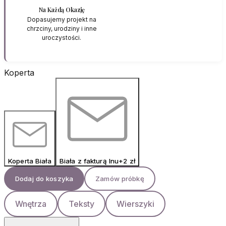
Na Każdą Okazję
Dopasujemy projekt na
chrzciny, urodziny i inne
uroczystości.
Koperta
Koperta Biała
Biała z fakturą lnu
+
2
zł
Dodaj do koszyka
Zamów próbkę
Wnętrza
Teksty
Wierszyki