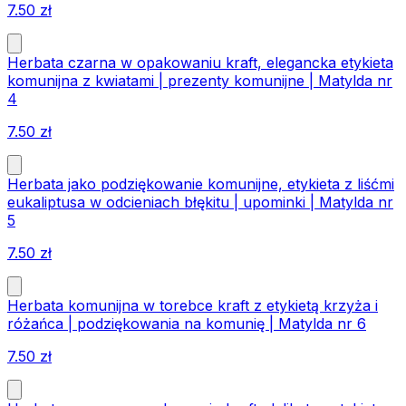
7.50
zł
Herbata czarna w opakowaniu kraft, elegancka etykieta
komunijna z kwiatami | prezenty komunijne | Matylda nr
4
7.50
zł
Herbata jako podziękowanie komunijne, etykieta z liśćmi
eukaliptusa w odcieniach błękitu | upominki | Matylda nr
5
7.50
zł
Herbata komunijna w torebce kraft z etykietą krzyża i
różańca | podziękowania na komunię | Matylda nr 6
7.50
zł