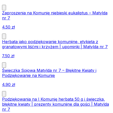
Zaproszenia na Komunię niebieski eukaliptus – Matylda
nr 7
4.50
zł
Herbata jako podziękowanie komunijne, etykieta z
granatowymi liśćmi i krzyżem | upominki | Matylda nr 7
7.50
zł
Świeczka Sojowa Matylda nr 7 – Błękitne Kwiaty i
Podziękowanie na Komunię
4.90
zł
Podziękowania na I Komunię herbata 50 g i świeczka,
błękitne kwiaty | prezenty komunijne dla gości | Matylda
nr 7