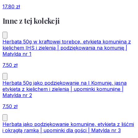
17.80
zł
Inne z tej kolekcji
Herbata 50g w kraftowej torebce, etykieta komunijna z
kielichem IHS i zielenią | podziękowania na komunię |
Matylda nr 1
7.50
zł
Herbata 50g jako podziękowanie na I Komunię, jasna
etykieta z kielichem i zielenią | upominki komunijne |
Matylda nr 2
7.50
zł
Herbata jako podziękowanie komunijne, etykieta z liśćmi
i okrągłą ramką | upominki dla gości | Matylda nr 3