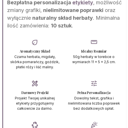
Bezpłatna personalizacja
etykiety
, możliwość
zmiany grafiki,
nielimitowane poprawki
oraz
wyłącznie
naturalny skład herbaty
. Minimalna
ilość zamówienia:
10 sztuk
.
eco
straighten
Aromatyczny Skład
Idealny Rozmiar
Czarna herbata, migdały,
50g herbaty w torebce o
skórka pomarańczy, goździk,
wymiarach 11 x 5 x 2,5 cm.
płatki róży i liść maliny.
design_services
tune
Darmowy Projekt
Pełna Personalizacja
Projekt Twojej unikalnej
Dowolny tekst, grafika i
etykiety przygotujemy
nielimitowana liczba poprawek
całkowicie za darmo.
bez dodatkowych opłat.
recycling
celebration