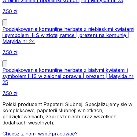
w bieli i zieleni | upominki komunijne | Matylda nr 23
7.50
zł
Podziękowania komunijne herbata z niebieskimi kwiatami
i symbolem IHS w złotej ramce | prezent na komunię |
Matylda nr 24
7.50
zł
Podziękowania komunijne herbata z białymi kwiatami i
symbolem IHS w zielonej oprawie | prezent | Matylda nr
25
7.50
zł
Polski producent Papeterii Ślubnej. Specjalizujemy się w
kompleksowej papeterii ślubnej: winietkach,
podziękowaniach, zaproszeniach oraz wszelkich
dodatkach weselnych.
Chcesz z nami współpracować?