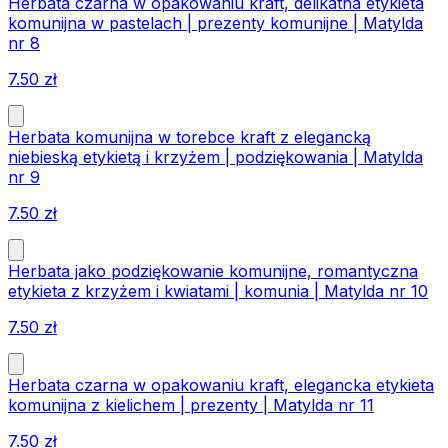
Herbata czarna w opakowaniu kraft, delikatna etykieta
komunijna w pastelach | prezenty komunijne | Matylda
nr 8
7.50
zł
Herbata komunijna w torebce kraft z elegancką
niebieską etykietą i krzyżem | podziękowania | Matylda
nr 9
7.50
zł
Herbata jako podziękowanie komunijne, romantyczna
etykieta z krzyżem i kwiatami | komunia | Matylda nr 10
7.50
zł
Herbata czarna w opakowaniu kraft, elegancka etykieta
komunijna z kielichem | prezenty | Matylda nr 11
7.50
zł