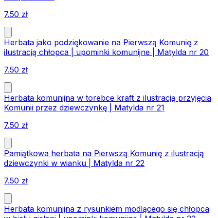
7.50
zł
Herbata jako podziękowanie na Pierwszą Komunię z
ilustracją chłopca | upominki komunijne | Matylda nr 20
7.50
zł
Herbata komunijna w torebce kraft z ilustracją przyjęcia
Komunii przez dziewczynkę | Matylda nr 21
7.50
zł
Pamiątkowa herbata na Pierwszą Komunię z ilustracją
dziewczynki w wianku | Matylda nr 22
7.50
zł
Herbata komunijna z rysunkiem modlącego się chłopca