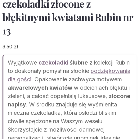
czekoladki złocone z
błękitnymi kwiatami Rubin nr
13
3.50
zł
Wyjątkowe
czekoladki
ślubne
z kolekcji Rubin
to doskonały pomysł na słodkie
podziękowania
dla gości
. Opakowanie zachwyca motywem
akwarelowych kwiatów
w odcieniach błękitu i
zieleni, a całość dopełniają luksusowe,
złocone
napisy
. W środku znajduje się wyśmienita
mleczna czekoladka, która osłodzi bliskim
chwile spędzone na Waszym weselu.
Skorzystajcie z możliwości darmowej
personalizacji i stwórzcie upominek idealnie