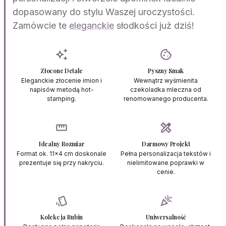
dopasowany do stylu Waszej uroczystości.
Zamówcie te
eleganckie
słodkości już dziś!
auto_awesome
cookie
Złocone Detale
Pyszny Smak
Eleganckie złocenie imion i
Wewnątrz wyśmienita
napisów metodą hot-
czekoladka mleczna od
stamping.
renomowanego producenta.
straighten
design_services
Idealny Rozmiar
Darmowy Projekt
Format ok. 11x4 cm doskonale
Pełna personalizacja tekstów i
prezentuje się przy nakryciu.
nielimitowane poprawki w
cenie.
style
celebration
Kolekcja Rubin
Uniwersalność