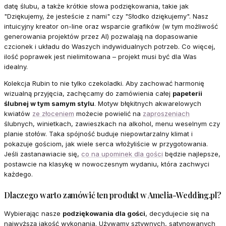
datę ślubu, a także krótkie słowa podziękowania, takie jak
"Dziękujemy, że jesteście z nami" czy "Słodko dziękujemy". Nasz
intuicyjny kreator on-line oraz wsparcie grafików (w tym możliwość
generowania projektów przez AI) pozwalają na dopasowanie
czcionek i układu do Waszych indywidualnych potrzeb. Co więcej,
ilość poprawek jest nielimitowana – projekt musi być dla Was
idealny.
Kolekcja Rubin to nie tylko czekoladki. Aby zachować harmonię
wizualną przyjęcia, zachęcamy do zamówienia całej
papeterii
ślubnej w tym samym stylu
. Motyw błękitnych akwarelowych
kwiatów
ze złoceniem
możecie powielić na
zaproszeniach
ślubnych, winietkach, zawieszkach na alkohol, menu weselnym czy
planie stołów. Taka spójność buduje niepowtarzalny klimat i
pokazuje gościom, jak wiele serca włożyliście w przygotowania.
Jeśli zastanawiacie się,
co na upominek dla gości
będzie najlepsze,
postawcie na klasykę w nowoczesnym wydaniu, która zachwyci
każdego.
Dlaczego warto zamówić ten produkt w Amelia-Wedding.pl?
Wybierając nasze
podziękowania dla gości
, decydujecie się na
najwyższą jakość wykonania. Używamy sztywnych, satynowanych