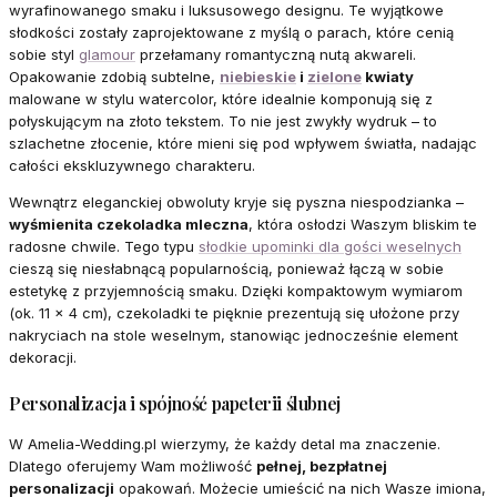
wyrafinowanego smaku i luksusowego designu. Te wyjątkowe
słodkości zostały zaprojektowane z myślą o parach, które cenią
sobie styl
glamour
przełamany romantyczną nutą akwareli.
Opakowanie zdobią subtelne,
niebieskie
i
zielone
kwiaty
malowane w stylu watercolor, które idealnie komponują się z
połyskującym na złoto tekstem. To nie jest zwykły wydruk – to
szlachetne złocenie, które mieni się pod wpływem światła, nadając
całości ekskluzywnego charakteru.
Wewnątrz eleganckiej obwoluty kryje się pyszna niespodzianka –
wyśmienita czekoladka mleczna
, która osłodzi Waszym bliskim te
radosne chwile. Tego typu
słodkie upominki dla gości weselnych
cieszą się niesłabnącą popularnością, ponieważ łączą w sobie
estetykę z przyjemnością smaku. Dzięki kompaktowym wymiarom
(ok. 11 x 4 cm), czekoladki te pięknie prezentują się ułożone przy
nakryciach na stole weselnym, stanowiąc jednocześnie element
dekoracji.
Personalizacja i spójność papeterii ślubnej
W Amelia-Wedding.pl wierzymy, że każdy detal ma znaczenie.
Dlatego oferujemy Wam możliwość
pełnej, bezpłatnej
personalizacji
opakowań. Możecie umieścić na nich Wasze imiona,