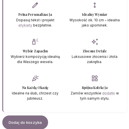
edit
height
Pełna Personalizacja
Idealny Wymiar
Dopasuj tekst i projekt
Wysokość ok. 10 cm – idealna
etykiety
bezpłatnie.
jako upominek.
fragrance
auto_awesome
Wybór Zapachu
Złocone Detale
Wybierz kompozycję idealną
Luksusowe złocenia i złota
dla Waszego wesela.
zakrętka.
celebration
widgets
Na Każdą Okazję
Spójna Kolekcja
Idealne na ślub, chrzest czy
Zamów wszystkie
dodatki
w
jubileusz.
tym samym stylu.
Dodaj do koszyka