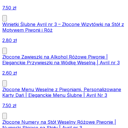
7.50
zł
Winietki Ślubne Avril nr 3 – Złocone Wizytówki na Stół z
Motywem Piwonii i Róż
2.80
zł
Złocone Zawieszki na Alkohol Różowe Piwonie |
Eleganckie Przywieszki na Wódkę Weselną | Avril nr 3
2.60
zł
Złocone Menu Weselne z Piwoniami, Personalizowane
Karty Dań | Eleganckie Menu Ślubne | Avril Nr 3
7.50
zł
Złocone Numery na Stół Weselny Różowe Piwonie |
Numerki Stojące na Stoły | Avril nr 3