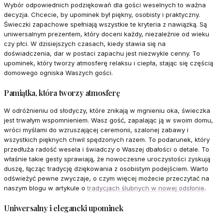
Wybór odpowiednich podziękowań dla gości weselnych to ważna
decyzja. Chcecie, by upominek był piękny, osobisty i praktyczny.
Świeczki zapachowe spełniają wszystkie te kryteria z nawiązką. Są
uniwersalnym prezentem, który doceni każdy, niezależnie od wieku
czy płci. W dzisiejszych czasach, kiedy stawia się na
doświadczenia, dar w postaci zapachu jest niezwykle cenny. To
upominek, który tworzy atmosferę relaksu i ciepła, stając się częścią
domowego ogniska Waszych gości.
Pamiątka, która tworzy atmosferę
W odróżnieniu od słodyczy, które znikają w mgnieniu oka, świeczka
jest trwałym wspomnieniem. Wasz gość, zapalając ją w swoim domu,
wróci myślami do wzruszającej ceremonii, szalonej zabawy i
wszystkich pięknych chwil spędzonych razem. To podarunek, który
przedłuża radość wesela i świadczy o Waszej dbałości o detale. To
właśnie takie gesty sprawiają, że nowoczesne uroczystości zyskują
duszę, łącząc tradycję dziękowania z osobistym podejściem. Warto
odświeżyć pewne zwyczaje, o czym więcej możecie przeczytać na
naszym blogu w artykule o
tradycjach ślubnych w nowej odsłonie
.
Uniwersalny i elegancki upominek