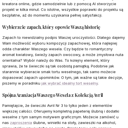
kreatora online, gdzie samodzielnie lub z pomocą AI stworzycie
projekt w kilka minut. Co istotne, wszystkie poprawki do projektu są
bezpłatne, aż do momentu uzyskania pełnej satysfakcji.
Wybierzcie zapach, który opowie Waszą historię
Zapach to niewidzialny podpis Waszej uroczystości. Dlatego dajemy
Wam możliwość wyboru kompozycji zapachowej, która najlepiej
odda charakter Waszego wesela. Czy będzie to romantyczny
aromat kwiatowy, świeży zapach owocowy, a może zmysłowa nuta
orientalna? Wybór należy do Was. To kolejny element, który
sprawia, że te świeczki są tak osobistą pamiątką. Podobnie jak
starannie wybieracie smak tortu weselnego, tak samo możecie
dopasować zapach upominków. O tym, jak ważne są takie decyzje,
piszemy w poradniku
jak wybrać idealny tort weselny
.
Spójna Aranżacja Waszego Wesela z Kolekcją Avril
Pamiętajcie, że świeczki Avril Nr 3 to tylko jeden z elementów
większej całości. Oferujemy kompletną papeterię ślubną i dodatki
weselne z tym samym motywem graficznym. Możecie zamówić u
nas
zaproszenia
ślubne, winietki na stoły, zawieszki na alkohol,