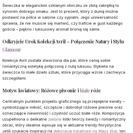
Świeczka w eleganckim szklanym słoiczku ze złotą zakrętką to
synonim dobrego smaku. Jest to prezent, który z dumą można
postawić na półce w salonie czy sypialni. Jego uniwersalność
sprawia, że nie musicie się martwić, czy traficie w gust każdego
gościa – piękno i luksusowy aromat bronią się same.
Odkryjcie Urok Kolekcji Avril – Połączenie Natury i Stylu
Glamour
Kolekcja Avril została stworzona dla par, które cenią sobie
romantyczną estetykę połączoną z nutą luksusu. Etykieta na
świeczce to małe dzieło sztuki, które przyciąga wzrok i zachwyca
szczegółami.
Motyw kwiatowy: Różowe piwonie i
białe
róże
Centralnym punktem projektu graficznego są przepiękne kwiaty –
symbolizujące miłość, szczęście i dobrobyt różowe piwonie oraz
oznaczające niewinność i czystość uczuć białe róże. Kompozycja
uzupełniona o delikatne
zielone
listki tworzy świeży i romantyczny
obraz, który idealnie wpisuje się w aktualne trendy florystyczne.
Jeśli szukacie inspiracji na
dekoracje kwiatowe na Wasz ślub
, ten