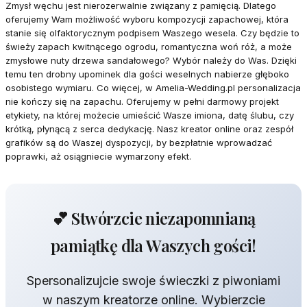
Zmysł węchu jest nierozerwalnie związany z pamięcią. Dlatego
oferujemy Wam możliwość wyboru kompozycji zapachowej, która
stanie się olfaktorycznym podpisem Waszego wesela. Czy będzie to
świeży zapach kwitnącego ogrodu, romantyczna woń róż, a może
zmysłowe nuty drzewa sandałowego? Wybór należy do Was. Dzięki
temu ten drobny upominek dla gości weselnych nabierze głęboko
osobistego wymiaru. Co więcej, w Amelia-Wedding.pl personalizacja
nie kończy się na zapachu. Oferujemy w pełni darmowy projekt
etykiety, na której możecie umieścić Wasze imiona, datę ślubu, czy
krótką, płynącą z serca dedykację. Nasz kreator online oraz zespół
grafików są do Waszej dyspozycji, by bezpłatnie wprowadzać
poprawki, aż osiągniecie wymarzony efekt.
💕 Stwórzcie niezapomnianą
pamiątkę dla Waszych gości!
Spersonalizujcie swoje świeczki z piwoniami
w naszym kreatorze online. Wybierzcie