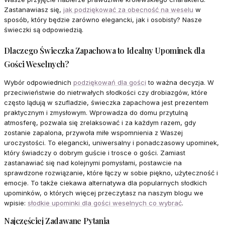
Zastanawiasz się,
jak podziękować za obecność na weselu
w
sposób, który będzie zarówno elegancki, jak i osobisty? Nasze
świeczki są odpowiedzią.
Dlaczego Świeczka Zapachowa to Idealny Upominek dla
Gości Weselnych?
Wybór odpowiednich
podziękowań dla gości
to ważna decyzja. W
przeciwieństwie do nietrwałych słodkości czy drobiazgów, które
często lądują w szufladzie, świeczka zapachowa jest prezentem
praktycznym i zmysłowym. Wprowadza do domu przytulną
atmosferę, pozwala się zrelaksować i za każdym razem, gdy
zostanie zapalona, przywoła miłe wspomnienia z Waszej
uroczystości. To elegancki, uniwersalny i ponadczasowy upominek,
który świadczy o dobrym guście i trosce o gości. Zamiast
zastanawiać się nad kolejnymi pomysłami, postawcie na
sprawdzone rozwiązanie, które łączy w sobie piękno, użyteczność i
emocje. To także ciekawa alternatywa dla popularnych słodkich
upominków, o których więcej przeczytasz na naszym blogu we
wpisie:
słodkie upominki dla gości weselnych co wybrać
.
Najczęściej Zadawane Pytania