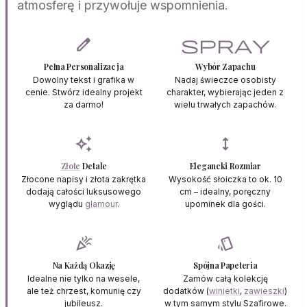
atmosferę i przywołuje wspomnienia.
edit
spray
Pełna Personalizacja
Wybór Zapachu
Dowolny tekst i grafika w
Nadaj świeczce osobisty
cenie. Stwórz idealny projekt
charakter, wybierając jeden z
za darmo!
wielu trwałych zapachów.
auto_awesome
height
Złote
Detale
Elegancki Rozmiar
Złocone napisy i złota zakrętka
Wysokość słoiczka to ok. 10
dodają całości luksusowego
cm – idealny, poręczny
wyglądu
glamour
.
upominek dla gości.
celebration
style
Na Każdą Okazję
Spójna Papeteria
Idealne nie tylko na wesele,
Zamów całą kolekcję
ale też chrzest, komunię czy
dodatków (
winietki
,
zawieszki
)
jubileusz.
w tym samym stylu Szafirowe.