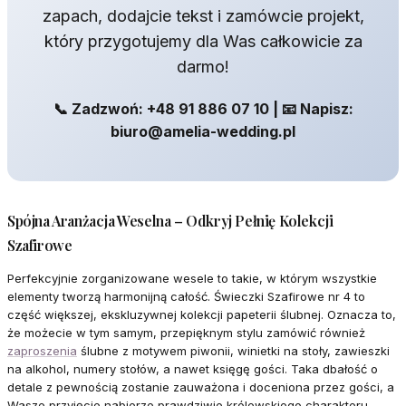
zapach, dodajcie tekst i zamówcie projekt,
który przygotujemy dla Was całkowicie za
darmo!
📞 Zadzwoń: +48 91 886 07 10 | 📧 Napisz:
biuro@amelia-wedding.pl
Spójna Aranżacja Weselna – Odkryj Pełnię Kolekcji
Szafirowe
Perfekcyjnie zorganizowane wesele to takie, w którym wszystkie
elementy tworzą harmonijną całość. Świeczki Szafirowe nr 4 to
część większej, ekskluzywnej kolekcji papeterii ślubnej. Oznacza to,
że możecie w tym samym, przepięknym stylu zamówić również
zaproszenia
ślubne z motywem piwonii, winietki na stoły, zawieszki
na alkohol, numery stołów, a nawet księgę gości. Taka dbałość o
detale z pewnością zostanie zauważona i doceniona przez gości, a
Wasze przyjęcie nabierze prawdziwie królewskiego charakteru.