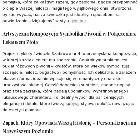
pamiątka, która za każdym razem, gdy zapłonie, będzie przypominać
o cieple Waszej miłości i magii tego wyjątkowego dnia. Stworzona,
by zachwycać, nasza świeczka jest idealnym sposobem na
powiedzenie „dziękujemy” w stylu
glamour
.
Artystyczna Kompozycja: Symbolika Piwonii w Połączeniu z
Luksusem Złota
Projekt etykiety świeczki Szafirowe nr 4 to przemyślana kompozycja,
w której każdy element ma znaczenie. Centralnym punktem jest
bukiet różowych piwonii – kwiatów, które od wieków symbolizują
szczęście, miłość, bogactwo i pomyślność. Ich delikatna, a zarazem
okazała forma, idealnie wpisuje się w romantyczny charakter
uroczystości ślubnej. Całość dopełniają subtelne, złocone napisy
oraz złota zakrętka, które nadają upominkowi wyrafinowanego i
luksusowego charakteru. To idealny wybór dla par ceniących
elegancję i detale, które tworzą spójną, stylową całość, nawiązując
do estetyki glamour.
Zapach, Który Opowiada Waszą Historię – Personalizacja na
Najwyższym Poziomie