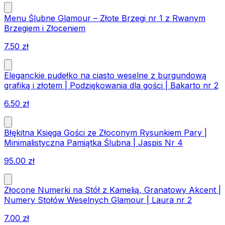
Menu Ślubne Glamour – Złote Brzegi nr 1 z Rwanym
Brzegiem i Złoceniem
7.50
zł
Eleganckie pudełko na ciasto weselne z burgundową
grafiką i złotem | Podziękowania dla gości | Bakarto nr 2
6.50
zł
Błękitna Księga Gości ze Złoconym Rysunkiem Pary |
Minimalistyczna Pamiątka Ślubna | Jaspis Nr 4
95.00
zł
Złocone Numerki na Stół z Kamelią, Granatowy Akcent |
Numery Stołów Weselnych Glamour | Laura nr 2
7.00
zł