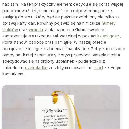
napisami. Na ten praktyczny element decyduje się coraz więcej
par, ponieważ dzięki niemu goście o odpowiedniej porze
zasiądą do stołu, który będzie pięknie ozdobiony nie tylko za
sprawą karty dań. Powinny pojawić się na nim także
numery
stolików
oraz
winietki
. Złota papeteria ślubna świetnie
zaprezentuje się także na sali weselnej w postaci
księgi gości
,
która stanowi ozdobę oraz pamiątkę. W naszej ofercie
odnajdziecie księgi ze złoceniami na okładce. Żeby zaproszone
osoby na dłużej zapamiętały motyw przewodni wesela można
zdecydować się na drobny upominek - pudełeczko z
cukierkami,
czekoladkę
ze złotymi napisami lub
miód
ze złotym
kapturkiem.