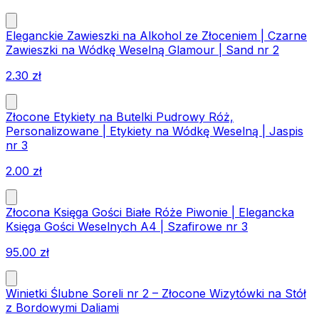
Eleganckie Zawieszki na Alkohol ze Złoceniem | Czarne
Zawieszki na Wódkę Weselną Glamour | Sand nr 2
2.30
zł
Złocone Etykiety na Butelki Pudrowy Róż,
Personalizowane | Etykiety na Wódkę Weselną | Jaspis
nr 3
2.00
zł
Złocona Księga Gości Białe Róże Piwonie | Elegancka
Księga Gości Weselnych A4 | Szafirowe nr 3
95.00
zł
Winietki Ślubne Soreli nr 2 – Złocone Wizytówki na Stół
z Bordowymi Daliami