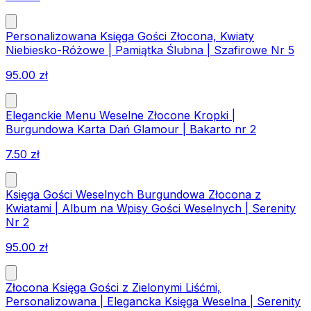
Personalizowana Księga Gości Złocona, Kwiaty
Niebiesko-Różowe | Pamiątka Ślubna | Szafirowe Nr 5
95.00
zł
Eleganckie Menu Weselne Złocone Kropki |
Burgundowa Karta Dań Glamour | Bakarto nr 2
7.50
zł
Księga Gości Weselnych Burgundowa Złocona z
Kwiatami | Album na Wpisy Gości Weselnych | Serenity
Nr 2
95.00
zł
Złocona Księga Gości z Zielonymi Liśćmi,
Personalizowana | Elegancka Księga Weselna | Serenity